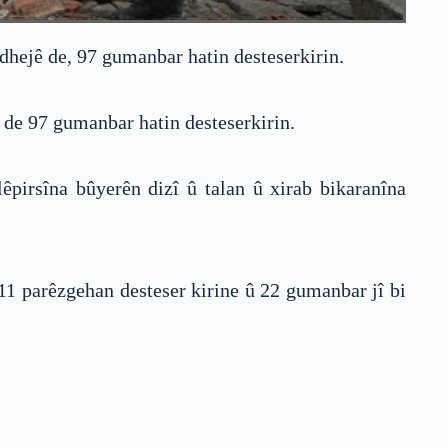
dhejê de, 97 gumanbar hatin desteserkirin.
 de 97 gumanbar hatin desteserkirin.
lêpirsîna bûyerên dizî û talan û xirab bikaranîna
11 parêzgehan desteser kirine û 22 gumanbar jî bi