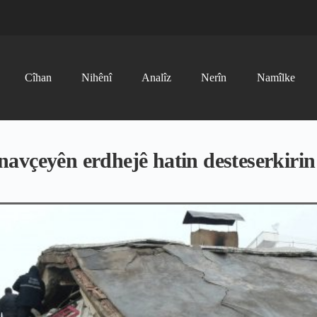
Cîhan
Nihênî
Analîz
Nerîn
Namîlke
i navçeyên erdhejê hatin desteserkirin