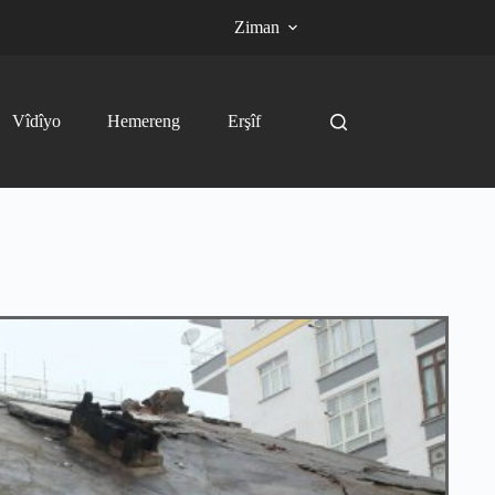
Ziman
Vîdîyo
Hemereng
Erşîf