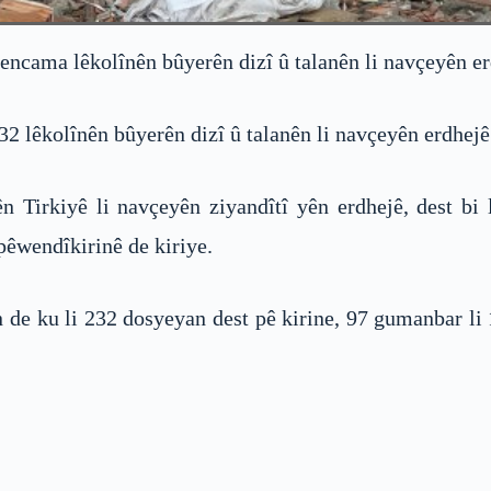
encama lêkolînên bûyerên dizî û talanên li navçeyên er
2 lêkolînên bûyerên dizî û talanên li navçeyên erdhejê
 Tirkiyê li navçeyên ziyandîtî yên erdhejê, dest bi 
pêwendîkirinê de kiriye.
n de ku li 232 dosyeyan dest pê kirine, 97 gumanbar li 