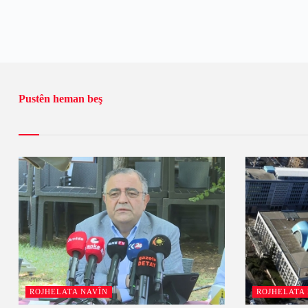
Pustên heman beş
ROJHELATA NAVÎN
ROJHELATA