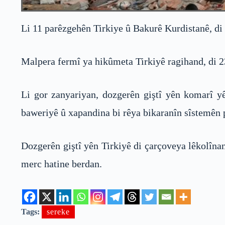
Li 11 parêzgehên Tirkiye û Bakurê Kurdistanê, di 
Malpera fermî ya hikûmeta Tirkiyê ragihand, di 23
Li gor zanyariyan, dozgerên giştî yên komarî yên
baweriyê û xapandina bi rêya bikaranîn sîstemên 
Dozgerên giştî yên Tirkiyê di çarçoveya lêkolîna
merc hatine berdan.
Tags:
sereke