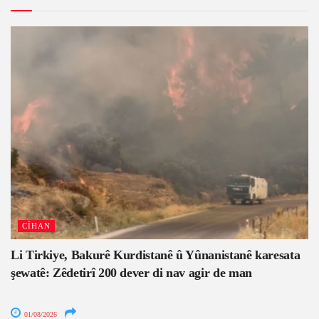
CÎHAN
Li Tirkiye, Bakurê Kurdistanê û Yûnanistanê karesata
şewatê: Zêdetirî 200 dever di nav agir de man
01/08/2026