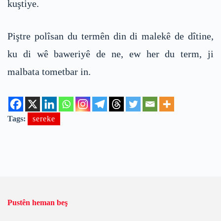
kuştiye.
Piştre polîsan du termên din di malekê de dîtine,
ku di wê baweriyê de ne, ew her du term, ji
malbata tometbar in.
Tags:
sereke
Pustên heman beş