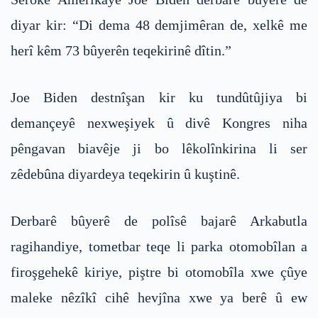
diyar kir: “Di dema 48 demjimêran de, xelkê me
herî kêm 73 bûyerên teqekirinê dîtin.”
Joe Biden destnîşan kir ku tundûtûjiya bi
demançeyê nexweşiyek û divê Kongres niha
pêngavan biavêje ji bo lêkolînkirina li ser
zêdebûna diyardeya teqekirin û kuştinê.
Derbarê bûyerê de polîsê bajarê Arkabutla
ragihandiye, tometbar teqe li parka otomobîlan a
firoşgehekê kiriye, piştre bi otomobîla xwe çûye
maleke nêzîkî cihê hevjîna xwe ya berê û ew