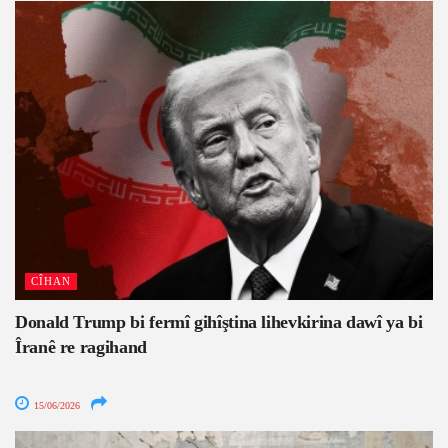
CÎHAN
Donald Trump bi fermî gihîştina lihevkirina dawî ya bi
Îranê re ragihand
15/06/2026