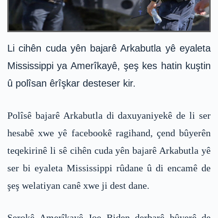
Li cihên cuda yên bajarê Arkabutla yê eyaleta
Mississippi ya Amerîkayê, şeş kes hatin kuştin
û polîsan êrîşkar desteser kir.
Polîsê bajarê Arkabutla di daxuyaniyekê de li ser
hesabê xwe yê facebookê ragihand, çend bûyerên
teqekirinê li sê cihên cuda yên bajarê Arkabutla yê
ser bi eyaleta Mississippi rûdane û di encamê de
şeş welatiyan canê xwe ji dest dane.
Serokê Amerîkayê Joe Biden derbarê bûyerê de