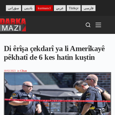
Skip
to
سۆرانی
بادینی
kurmancî
عربي
Türkçe
فارسی
content
Di êrîşa çekdarî ya li Amerîkayê
pêkhatî de 6 kes hatin kuştin
18/02/2023
in
Cîhan