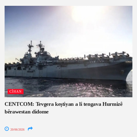
CÎHAN
CENTCOM: Tevgera keştiyan a li tengava Hurmizê
bêrawestan didome
20/06/2026