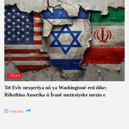
CÎHAN
Tel Evîv nexşerêya nû ya Washingtonê red dike:
Rêkeftina Amerîka û Îranê metirsiyeke mezin e
14/06/2026