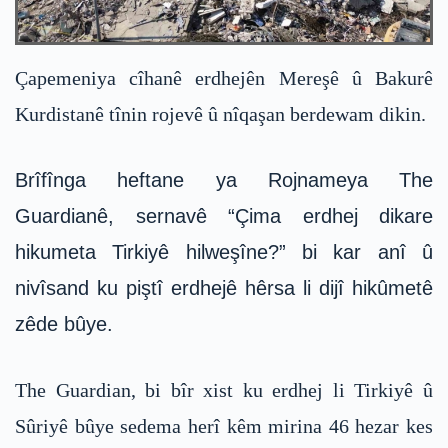
Çapemeniya cîhanê erdhejên Mereşê û Bakurê
Kurdistanê tînin rojevê û nîqaşan berdewam dikin.
Brîfînga heftane ya Rojnameya The
Guardianê, sernavê “Çima erdhej dikare
hikumeta Tirkiyê hilweşîne?” bi kar anî û
nivîsand ku piştî erdhejê hêrsa li dijî hikûmetê
zêde bûye.
The Guardian, bi bîr xist ku erdhej li Tirkiyê û
Sûriyê bûye sedema herî kêm mirina 46 hezar kes