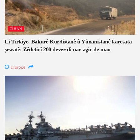
CÎHAN
Li Tirkiye, Bakurê Kurdistanê û Yûnanistanê karesata
şewatê: Zêdetirî 200 dever di nav agir de man
01/08/2026