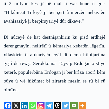
û 2 milyon kes jî bê mal û war bûne û got:
“Hikûmeat Tirkiyê ji ber şert û mercên nebaş ên
avahîsaziyê ji berpirsyariyê dûr dikeve.”
Di nûçeyê de hat destnişankirin ku piştî erdhejê
derengmayîn, nelirêtî û kêmasiya xebatên lêgerîn,
xilaskirin û alîkariyên ewil di dema hilbijartina
giştî de rewşa Serokkomar Tayyîp Erdogan xistiye
xeterê, populerbûna Erdogan ji ber krîza aborî kêm
bûye û wê hikûmet bi zirarek mezin re rû bi rû
bimîne.