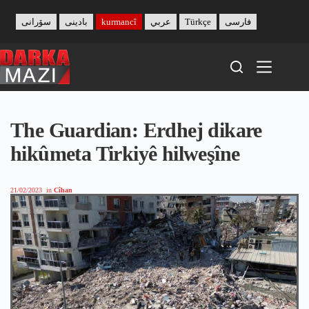
Skip
to
سۆرانی
بادینی
kurmancî
عربي
Türkçe
فارسی
content
The Guardian: Erdhej dikare
hikûmeta Tirkiyê hilweşîne
21/02/2023
in
Cîhan