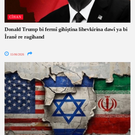
CÎHAN
Donald Trump bi fermî gihîştina lihevkirina dawî ya bi
Îranê re ragihand
15/06/2026