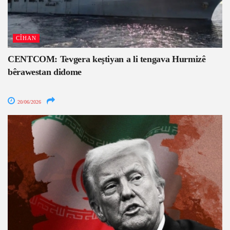
CÎHAN
CENTCOM: Tevgera keştiyan a li tengava Hurmizê
bêrawestan didome
20/06/2026