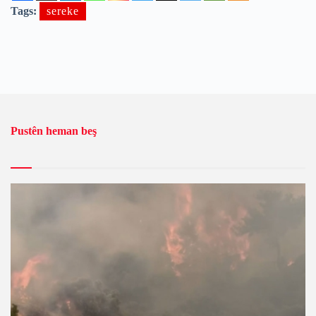
Tags:
sereke
Pustên heman beş