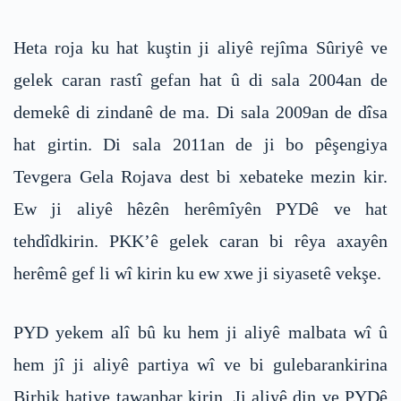
Heta roja ku hat kuştin ji aliyê rejîma Sûriyê ve
gelek caran rastî gefan hat û di sala 2004an de
demekê di zindanê de ma. Di sala 2009an de dîsa
hat girtin. Di sala 2011an de ji bo pêşengiya
Tevgera Gela Rojava dest bi xebateke mezin kir.
Ew ji aliyê hêzên herêmîyên PYDê ve hat
tehdîdkirin. PKK’ê gelek caran bi rêya axayên
herêmê gef li wî kirin ku ew xwe ji siyasetê vekşe.
PYD yekem alî bû ku hem ji aliyê malbata wî û
hem jî ji aliyê partiya wî ve bi gulebarankirina
Birhik hatiye tawanbar kirin. Ji aliyê din ve PYDê