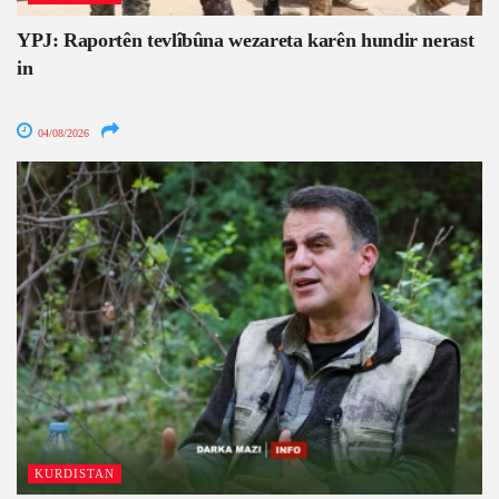
YPJ: Raportên tevlîbûna wezareta karên hundir nerast
in
04/08/2026
KURDISTAN