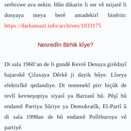
serbixwe ava nekin. Hûn dikarin li ser vê mijarê li
dosyaya meya berê amadekirî binêrin:
https://darkamazi.info/archives/1033175
Nesredîn Birhik kîye?
Di sala 1960’an de li gundê Kevrê Denaya girêdayî
bajarokê Çilaxaya Dêrkê ji dayik bûye. Lîseya
elektirîkê qedandiye. Di temenekî pirr biçûk de
tevlî kevneşopiya siyasî ya Barzanî bû. Pêşî bû
endamê Partiya Sûriye ya Demokratîk, El-Partî û
di sala 1998an de bû endamê Polîtburoya vê
partiyê.