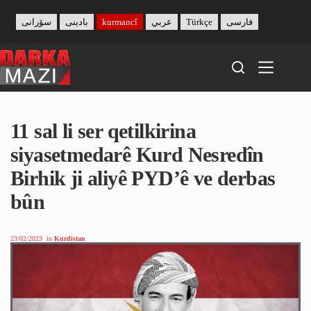
Skip
to
سۆرانی
بادینی
kurmancî
عربي
Türkçe
فارسی
content
11 sal li ser qetilkirina
siyasetmedarê Kurd Nesredîn
Birhik ji aliyê PYD’ê ve derbas
bûn
23/02/2023
in
Kurdistan