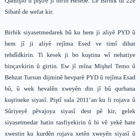
Qamişlo û piştre jî birin Helebê. Lê Birhik di 22ê
Sibatê de wefat kir.
Birhik siyasetmedarek bû ku hem ji aliyê PYD û
hem jî ji aliyê rejîma Esed ve timî dihat
tehdîdkirin. Ti kesek ji bo kuştina wî nehatiye
binçavkirin û girtin. Ew jî mîna Mişhel Temo û
Behzat Tursun dijminê hevparê PYD û rejîma Esad
bû, û wek hevalên xweyên din jî bû qurbana
kuştineke siyasî. Piştî sala 2011’an ku li rojava û
Sûriyeyê pêvajoya siyasî dest pê kir, gelek
siyasetmedar hatin tasfiyekirin û bi vê yekê hate
xwestin ku kurdên rojava xetên xweyên siyasî û