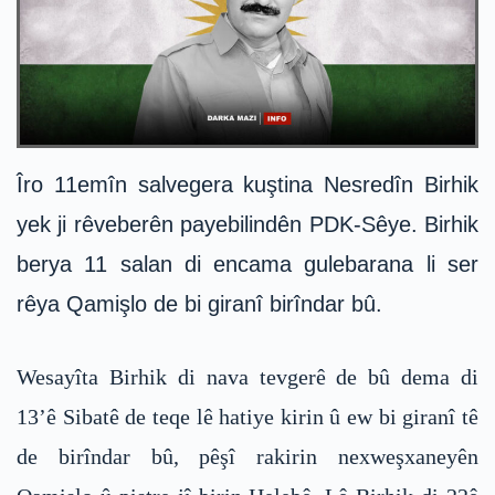
Îro 11emîn salvegera kuştina Nesredîn Birhik
yek ji rêveberên payebilindên PDK-Sêye. Birhik
berya 11 salan di encama gulebarana li ser
rêya Qamişlo de bi giranî birîndar bû.
Wesayîta Birhik di nava tevgerê de bû dema di
13’ê Sibatê de teqe lê hatiye kirin û ew bi giranî tê
de birîndar bû, pêşî rakirin nexweşxaneyên