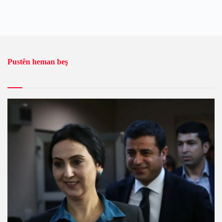
Pustên heman beş