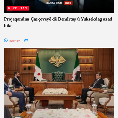
KURDISTAN
Projeqanûna Çarçoveyê dê Demîrtaş û Yuksekdag azad
bike
06/08/2026