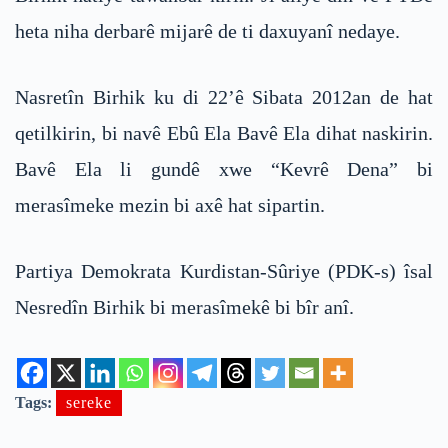
heta niha derbarê mijarê de ti daxuyanî nedaye.
Nasretîn Birhik ku di 22’ê Sibata 2012an de hat
qetilkirin, bi navê Ebû Ela Bavê Ela dihat naskirin.
Bavê Ela li gundê xwe “Kevrê Dena” bi
merasîmeke mezin bi axê hat sipartin.
Partiya Demokrata Kurdistan-Sûriye (PDK-s) îsal
Nesredîn Birhik bi merasîmekê bi bîr anî.
Tags:
sereke