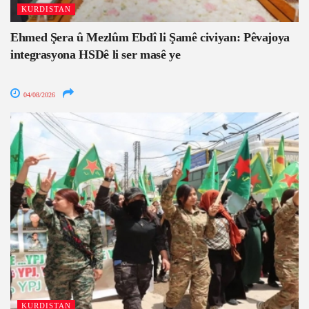
KURDISTAN
Ehmed Şera û Mezlûm Ebdî li Şamê civiyan: Pêvajoya
integrasyona HSDê li ser masê ye
04/08/2026
KURDISTAN