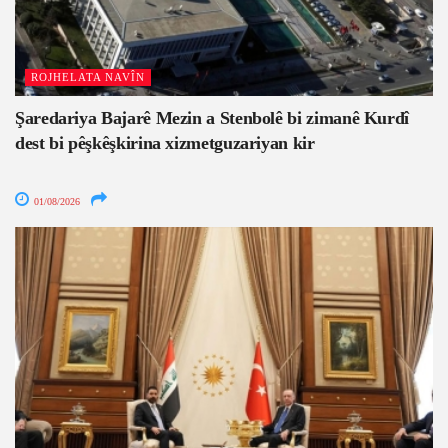
ROJHELATA NAVÎN
Şaredariya Bajarê Mezin a Stenbolê bi zimanê Kurdî
dest bi pêşkêşkirina xizmetguzariyan kir
01/08/2026