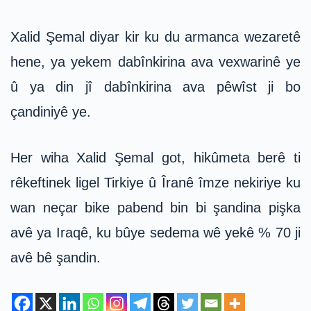
Xalid Şemal diyar kir ku du armanca wezaretê
hene, ya yekem dabînkirina ava vexwarinê ye
û ya din jî dabînkirina ava pêwîst ji bo
çandiniyê ye.
Her wiha Xalid Şemal got, hikûmeta berê ti
rêkeftinek ligel Tirkiye û Îranê îmze nekiriye ku
wan neçar bike pabend bin bi şandina pişka
avê ya Iraqê, ku bûye sedema wê yekê % 70 ji
avê bê şandin.