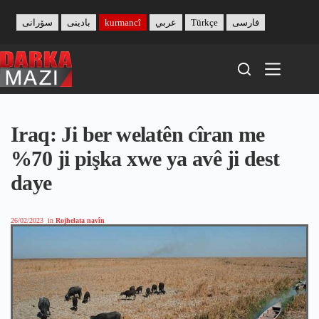
Skip
to
سۆرانی
بادینی
kurmancî
عربي
Türkçe
فارسی
content
Iraq: Ji ber welatên cîran me
%70 ji pişka xwe ya avê ji dest
daye
26/02/2023
in
Rojhelata navîn