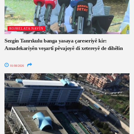
ROJHELATA NAVÎN
Sezgin Tanrıkulu banga yasaya çareseriyê kir:
Amadekariyên veşartî pêvajoyê di xetereyê de dihêlin
01/08/2026