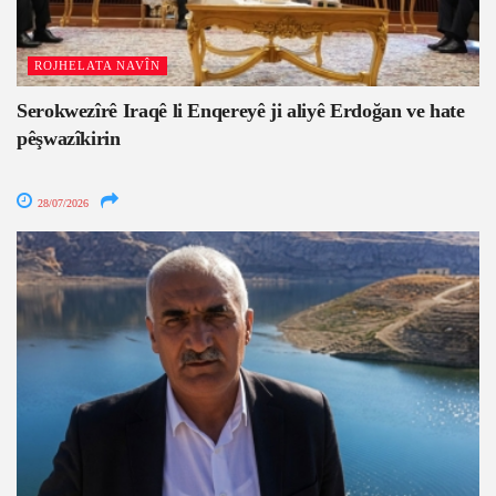
ROJHELATA NAVÎN
Serokwezîrê Iraqê li Enqereyê ji aliyê Erdoğan ve hate
pêşwazîkirin
28/07/2026