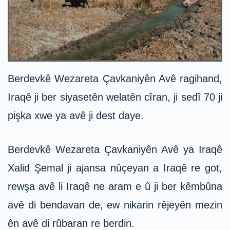
Berdevkê Wezareta Çavkaniyên Avê ragihand,
Iraqê ji ber siyasetên welatên cîran, ji sedî 70 ji
pişka xwe ya avê ji dest daye.
Berdevkê Wezareta Çavkaniyên Avê ya Iraqê
Xalid Şemal ji ajansa nûçeyan a Iraqê re got,
rewşa avê li Iraqê ne aram e û ji ber kêmbûna
avê di bendavan de, ew nikarin rêjeyên mezin
ên avê di rûbaran re berdin.