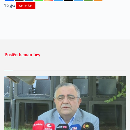
Tags:
sereke
Pustên heman beş