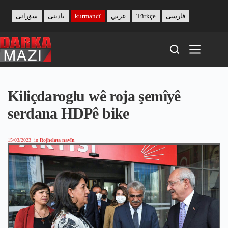
Skip
to
سۆرانی
بادینی
kurmancî
عربي
Türkçe
فارسی
content
Kiliçdaroglu wê roja şemîyê
serdana HDPê bike
15/03/2023
in
Rojhelata navîn