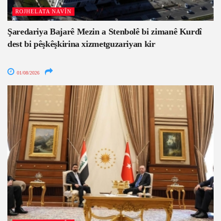
ROJHELATA NAVÎN
Şaredariya Bajarê Mezin a Stenbolê bi zimanê Kurdî
dest bi pêşkêşkirina xizmetguzariyan kir
01/08/2026