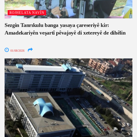
ROJHELATA NAVÎN
Sezgin Tanrıkulu banga yasaya çareseriyê kir:
Amadekariyên veşartî pêvajoyê di xetereyê de dihêlin
01/08/2026