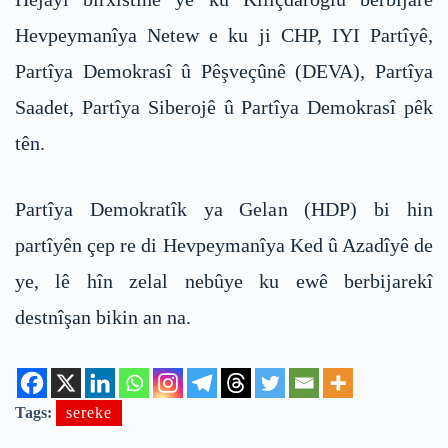
Hevpeymanîya Netew e ku ji CHP, IYI Partîyê,
Partîya Demokrasî û Pêşveçûnê (DEVA), Partîya
Saadet, Partîya Siberojê û Partîya Demokrasî pêk
tên.
Partîya Demokratîk ya Gelan (HDP) bi hin
partîyên çep re di Hevpeymanîya Ked û Azadîyê de
ye, lê hîn zelal nebûye ku ewê berbijarekî
destnîşan bikin an na.
Tags:
sereke