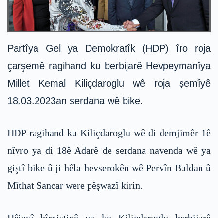
Partîya Gel ya Demokratîk (HDP) îro roja
çarşemê ragihand ku berbijarê Hevpeymanîya
Millet Kemal Kiliçdaroglu wê roja şemîyê
18.03.2023an serdana wê bike.
HDP ragihand ku Kiliçdaroglu wê di demjimêr 1ê
nîvro ya di 18ê Adarê de serdana navenda wê ya
giştî bike û ji hêla hevserokên wê Pervîn Buldan û
Mîthat Sancar were pêşwazî kirin.
Hêjayî bîrxistinê ye ku Kiliçdaroglu berbijarê