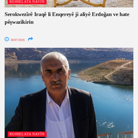
ROJHELATA NAVÎN
Serokwezîrê Iraqê li Enqereyê ji aliyê Erdoğan ve hate
pêşwazîkirin
28/07/2026
ROJHELATA NAVÎN