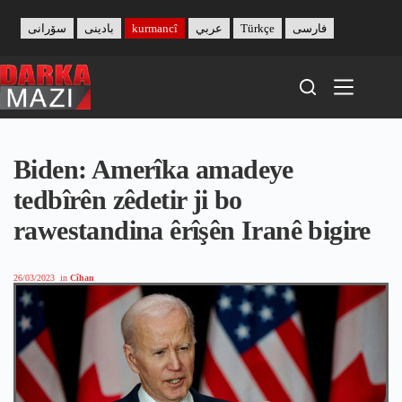
Skip
to
سۆرانی
بادینی
kurmancî
عربي
Türkçe
فارسی
content
Biden: Amerîka amadeye
tedbîrên zêdetir ji bo
rawestandina êrîşên Iranê bigire
26/03/2023
in
Cîhan