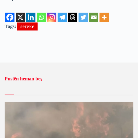
Tags:
sereke
Pustên heman beş