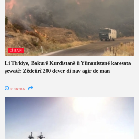
CÎHAN
Li Tirkiye, Bakurê Kurdistanê û Yûnanistanê karesata
şewatê: Zêdetirî 200 dever di nav agir de man
01/08/2026