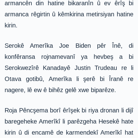
armancên din hatine bikaranîn û ev êrîş bi
armanca rêgirtin û kêmkirina metirsiyan hatine
kirin.
Serokê Amerîka Joe Biden pêr Înê, di
konfêransa rojnamevanî ya hevbeş a bi
Serokwezîrê Kanadayê Justin Trudeau re li
Otava gotibû, Amerîka li şerê bi Îranê re
nagere, lê ew ê bihêz gelê xwe biparêze.
Roja Pêncşema borî êrîşek bi riya dronan li dijî
baregeheke Amerîkî li parêzgeha Hesekê hate
kirin û di encamê de karmendekî Amerîkî hat