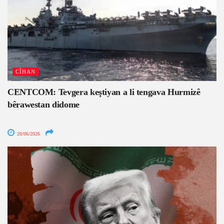
CÎHAN
CENTCOM: Tevgera keştiyan a li tengava Hurmizê
bêrawestan didome
20/06/2026