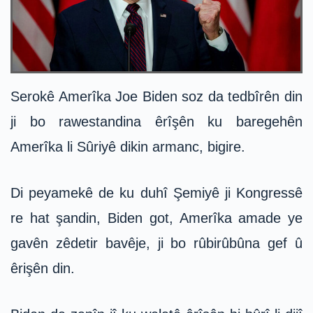
Serokê Amerîka Joe Biden soz da tedbîrên din
ji bo rawestandina êrîşên ku baregehên
Amerîka li Sûriyê dikin armanc, bigire.
Di peyamekê de ku duhî Şemiyê ji Kongressê
re hat şandin, Biden got, Amerîka amade ye
gavên zêdetir bavêje, ji bo rûbirûbûna gef û
êrişên din.