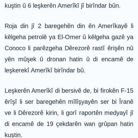
kuştin û 6 leşkerên Amerîkî jî birîndar bûn.
Roja din jî 2 baregehên din ên Amerîkayê li
kêlgeha petrolê ya El-Omer û kêlgeha gazê ya
Conoco li parêzgeha Dêrezorê rastî êrişên nû
yên mûşek û dronan hatin û di encamê de
leşkerekî Amerîkî birîndar bû.
Leşkerên Amerîkî di bersivê de, bi firokên F-15
êrîşî li ser baregehên mîlîşyayên ser bi Îranê
ve li Dêrezorê kirin, li gorî raportên medyayî jî
di encamê de 19 çekdarên wan grûpan hatin
kuştin.