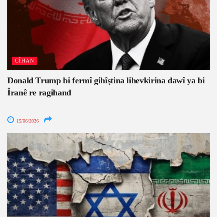
CÎHAN
Donald Trump bi fermî gihîştina lihevkirina dawî ya bi
Îranê re ragihand
15/06/2026