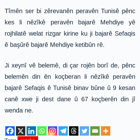
Tîmên ser bi zêrevanên peravên Tunisê pênc
kes li nêzîkê peravên bajarê Mehdiye yê
rojhilatê welat rizgar kirine ku ji bajarê Sefaqis
ê başûrê bajarê Mehdiye ketibûn rê.
Ji xeynî vê belemê, di çar rojên borî de, pênc
belemên din ên koçberan li nêzîkê peravên
bajarê Sefaqis ê Tunisê binav bûne û 9 kesan
canê xwe ji dest dane û 67 koçberên din jî
wenda ne.