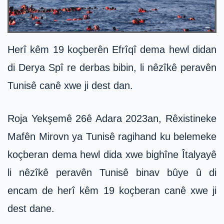
Herî kêm 19 koçberên Efrîqî dema hewl didan
di Derya Spî re derbas bibin, li nêzîkê peravên
Tunisê canê xwe ji dest dan.
Roja Yekşemê 26ê Adara 2023an, Rêxistineke
Mafên Mirovn ya Tunisê ragihand ku belemeke
koçberan dema hewl dida xwe bighîne Îtalyayê
li nêzîkê peravên Tunisê binav bûye û di
encam de herî kêm 19 koçberan canê xwe ji
dest dane.