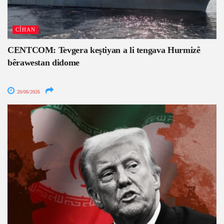
CÎHAN
CENTCOM: Tevgera keştiyan a li tengava Hurmizê
bêrawestan didome
20/06/2026