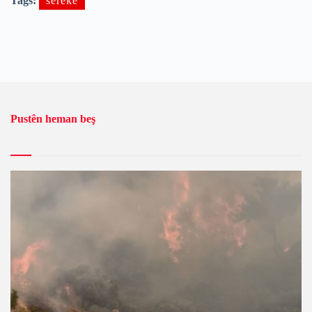
Tags:
sereke
Pustên heman beş