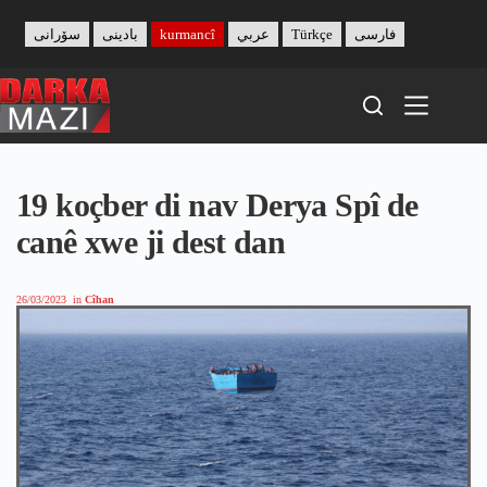
Skip
to
سۆرانی
بادینی
kurmancî
عربي
Türkçe
فارسی
content
19 koçber di nav Derya Spî de
canê xwe ji dest dan
26/03/2023
in
Cîhan