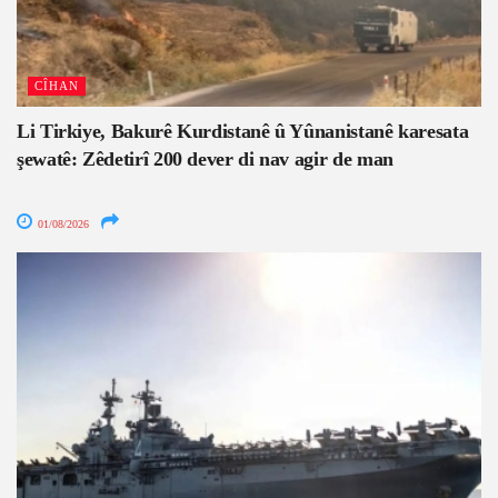
CÎHAN
Li Tirkiye, Bakurê Kurdistanê û Yûnanistanê karesata
şewatê: Zêdetirî 200 dever di nav agir de man
01/08/2026