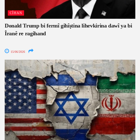
CÎHAN
Donald Trump bi fermî gihîştina lihevkirina dawî ya bi
Îranê re ragihand
15/06/2026