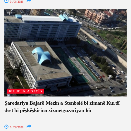
01/08/2026
ROJHELATA NAVÎN
Şaredariya Bajarê Mezin a Stenbolê bi zimanê Kurdî
dest bi pêşkêşkirina xizmetguzariyan kir
01/08/2026