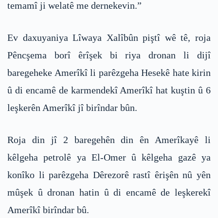
temamî ji welatê me dernekevin.”
Ev daxuyaniya Lîwaya Xalîbûn piştî wê tê, roja
Pêncşema borî êrîşek bi riya dronan li dijî
baregeheke Amerîkî li parêzgeha Hesekê hate kirin
û di encamê de karmendekî Amerîkî hat kuştin û 6
leşkerên Amerîkî jî birîndar bûn.
Roja din jî 2 baregehên din ên Amerîkayê li
kêlgeha petrolê ya El-Omer û kêlgeha gazê ya
konîko li parêzgeha Dêrezorê rastî êrişên nû yên
mûşek û dronan hatin û di encamê de leşkerekî
Amerîkî birîndar bû.