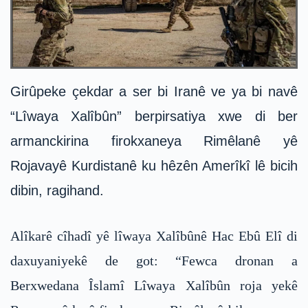
Girûpeke çekdar a ser bi Iranê ve ya bi navê
“Lîwaya Xalîbûn” berpirsatiya xwe di ber
armanckirina firokxaneya Rimêlanê yê
Rojavayê Kurdistanê ku hêzên Amerîkî lê bicih
dibin, ragihand.
Alîkarê cîhadî yê lîwaya Xalîbûnê Hac Ebû Elî di
daxuyaniyekê de got: “Fewca dronan a
Berxwedana Îslamî Lîwaya Xalîbûn roja yekê