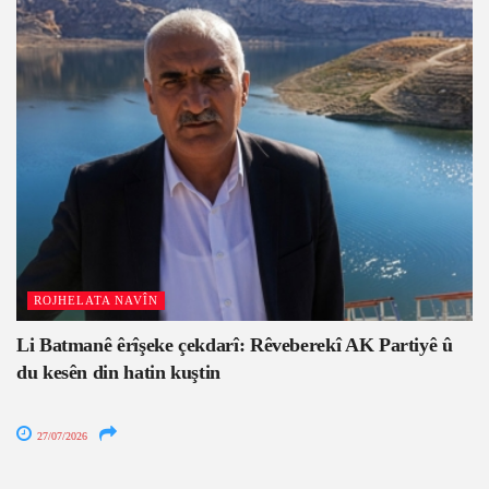
ROJHELATA NAVÎN
Li Batmanê êrîşeke çekdarî: Rêveberekî AK Partiyê û
du kesên din hatin kuştin
27/07/2026