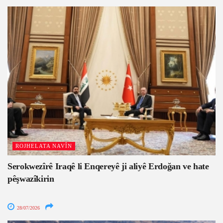
ROJHELATA NAVÎN
Serokwezîrê Iraqê li Enqereyê ji aliyê Erdoğan ve hate
pêşwazîkirin
28/07/2026