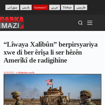
Skip
to
سۆرانی
بادینی
kurmancî
عربي
Türkçe
فارسی
content
“Lîwaya Xalîbûn” berpirsyariya
xwe di ber êrîşa li ser hêzên
Amerîkî de radigihîne
26/03/2023
in
Rojhelata navîn