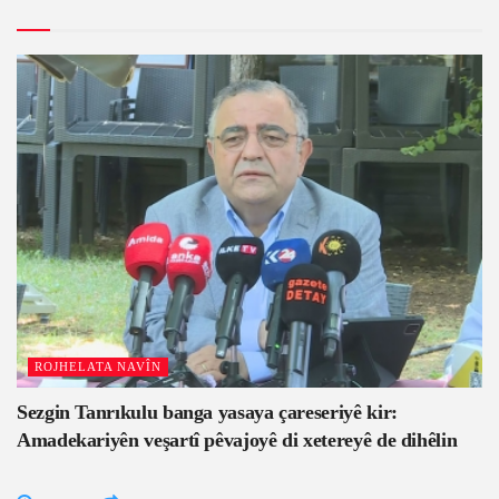
ROJHELATA NAVÎN
Sezgin Tanrıkulu banga yasaya çareseriyê kir:
Amadekariyên veşartî pêvajoyê di xetereyê de dihêlin