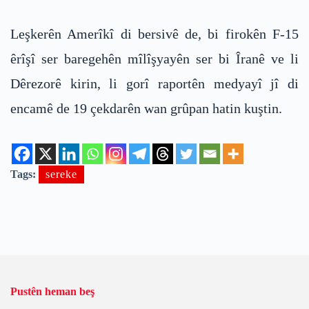
Leşkerên Amerîkî di bersivê de, bi firokên F-15
êrîşî ser baregehên mîlîşyayên ser bi Îranê ve li
Dêrezorê kirin, li gorî raportên medyayî jî di
encamê de 19 çekdarên wan grûpan hatin kuştin.
Tags:
sereke
Pustên heman beş