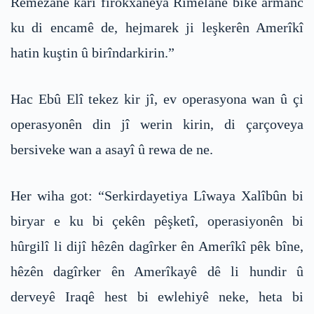
Remezanê karî firokxaneya Rimêlanê bike armanc
ku di encamê de, hejmarek ji leşkerên Amerîkî
hatin kuştin û birîndarkirin.”
Hac Ebû Elî tekez kir jî, ev operasyona wan û çi
operasyonên din jî werin kirin, di çarçoveya
bersiveke wan a asayî û rewa de ne.
Her wiha got: “Serkirdayetiya Lîwaya Xalîbûn bi
biryar e ku bi çekên pêşketî, operasiyonên bi
hûrgilî li dijî hêzên dagîrker ên Amerîkî pêk bîne,
hêzên dagîrker ên Amerîkayê dê li hundir û
derveyê Iraqê hest bi ewlehiyê neke, heta bi