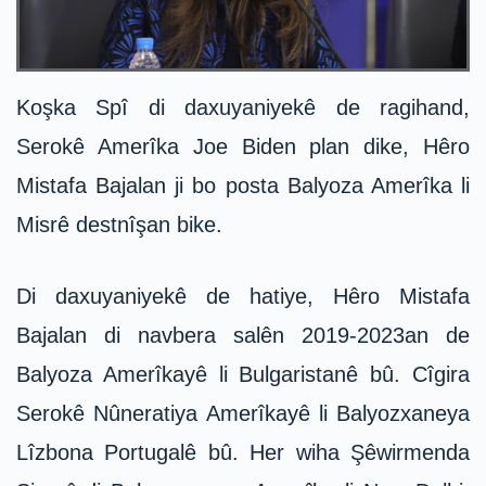
Koşka Spî di daxuyaniyekê de ragihand,
Serokê Amerîka Joe Biden plan dike, Hêro
Mistafa Bajalan ji bo posta Balyoza Amerîka li
Misrê destnîşan bike.
Di daxuyaniyekê de hatiye, Hêro Mistafa
Bajalan di navbera salên 2019-2023an de
Balyoza Amerîkayê li Bulgaristanê bû. Cîgira
Serokê Nûneratiya Amerîkayê li Balyozxaneya
Lîzbona Portugalê bû. Her wiha Şêwirmenda