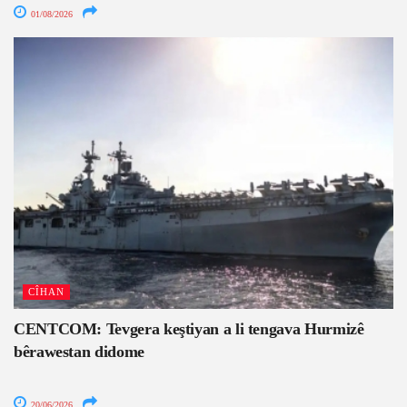
01/08/2026
CÎHAN
CENTCOM: Tevgera keştiyan a li tengava Hurmizê
bêrawestan didome
20/06/2026