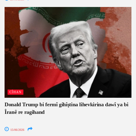
CÎHAN
Donald Trump bi fermî gihîştina lihevkirina dawî ya bi
Îranê re ragihand
15/06/2026