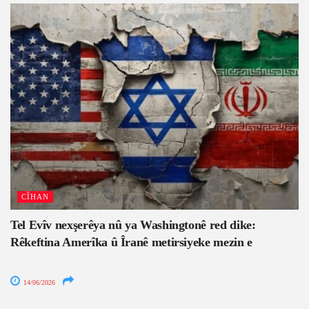
CÎHAN
Tel Evîv nexşerêya nû ya Washingtonê red dike:
Rêkeftina Amerîka û Îranê metirsiyeke mezin e
14/06/2026