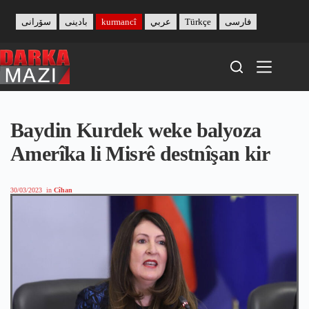
Skip
to
سۆرانی
بادینی
kurmancî
عربي
Türkçe
فارسی
content
Baydin Kurdek weke balyoza
Amerîka li Misrê destnîşan kir
30/03/2023
in
Cîhan