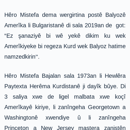
Hêro Mistefa dema wergirtina postê Balyozê
Amerîka li Bulgaristanê di sala 2019an de got:
“Ez şanaziyê bi wê yekê dikim ku wek
Amerîkiyeke bi regeza Kurd wek Balyoz hatime
namzedkirin
”.
Hêro Mistefa Bajalan sala 1973an li Hewlêra
Paytexta Herêma Kurdistanê ji dayîk bûye. Di
3 saliya xwe de ligel malbata xwe koçî
Amerîkayê kiriye, li zanîngeha Georgetown a
Washingtonê xwendiye û li zanîngeha
Princeton a New Jersey mastera zanistên