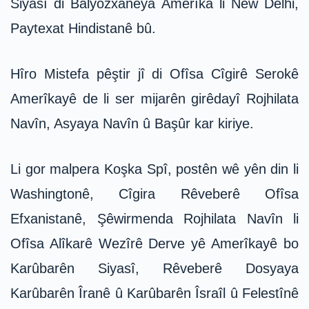
Siyasî di Balyozxaneya Amerîka li New Delhi,
Paytexat Hindistanê bû.
Hîro Mistefa pêştir jî di Ofîsa Cîgirê Serokê
Amerîkayê de li ser mijarên girêdayî Rojhilata
Navîn, Asyaya Navîn û Başûr kar kiriye.
Li gor malpera Koşka Spî, postên wê yên din li
Washingtonê, Cîgira Rêveberê Ofîsa
Efxanistanê, Şêwirmenda Rojhilata Navîn li
Ofîsa Alîkarê Wezîrê Derve yê Amerîkayê bo
Karûbarên Siyasî, Rêveberê Dosyaya
Karûbarên Îranê û Karûbarên Îsraîl û Felestînê