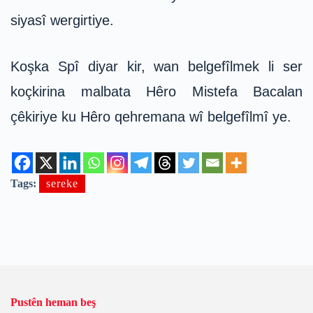
siyasî wergirtiye.
Koşka Spî diyar kir, wan belgefîlmek li ser
koçkirina malbata Hêro Mistefa Bacalan
çêkiriye ku Hêro qehremana wî belgefîlmî ye.
Tags:
sereke
Pustên heman beş