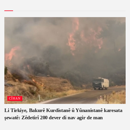
CÎHAN
Li Tirkiye, Bakurê Kurdistanê û Yûnanistanê karesata
şewatê: Zêdetirî 200 dever di nav agir de man