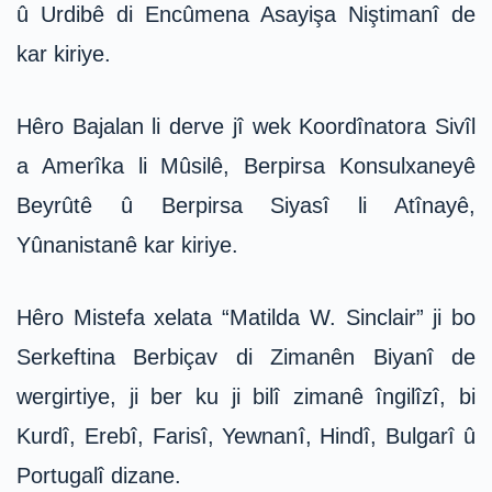
û Urdibê di Encûmena Asayişa Niştimanî de
kar kiriye.
Hêro Bajalan li derve jî wek Koordînatora Sivîl
a Amerîka li Mûsilê, Berpirsa Konsulxaneyê
Beyrûtê û Berpirsa Siyasî li Atînayê,
Yûnanistanê kar kiriye.
Hêro Mistefa xelata “Matilda W. Sinclair” ji bo
Serkeftina Berbiçav di Zimanên Biyanî de
wergirtiye, ji ber ku ji bilî zimanê îngilîzî, bi
Kurdî, Erebî, Farisî, Yewnanî, Hindî, Bulgarî û
Portugalî dizane.