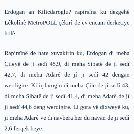
Erdogan an Kiliçdaroglu? rapirsîna ku dezgehê
Lêkolînê MetroPOLL çêkirî de ev encam derketiye
holê.
Rapirsînê de hate xuyakirin ku, Erdogan di meha
Çileyê de ji sedî 45,9, di meha Sibatê de ji sedî
42,7, di meha Adarê de jî ji sedî 42 dengan
werdigire. Kiliçdaroglu di meha Çile de ji sedî 43,
di meha Sibatê de ji sedî 41,4, di meha Adarê de jî
ji sedî 44,6 deng werdigire. Li gora vê dixweyê ku,
ji meha Adarê ve di navbera her du navan de ji sedî
2,6 ferqek heye.