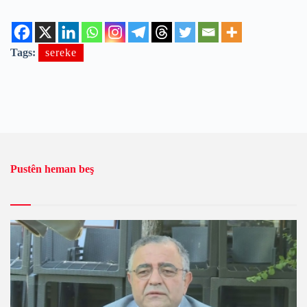
Tags:
sereke
Pustên heman beş