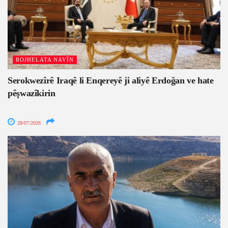
ROJHELATA NAVÎN
Serokwezîrê Iraqê li Enqereyê ji aliyê Erdoğan ve hate
pêşwazîkirin
28/07/2026