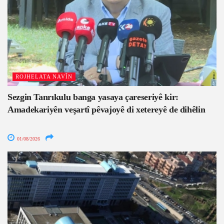
ROJHELATA NAVÎN
Sezgin Tanrıkulu banga yasaya çareseriyê kir:
Amadekariyên veşartî pêvajoyê di xetereyê de dihêlin
01/08/2026