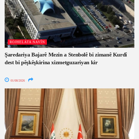
ROJHELATA NAVÎN
Şaredariya Bajarê Mezin a Stenbolê bi zimanê Kurdî
dest bi pêşkêşkirina xizmetguzariyan kir
01/08/2026