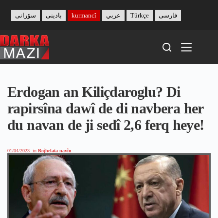
Skip
to
سۆرانی
بادینی
kurmancî
عربي
Türkçe
فارسی
content
Erdogan an Kiliçdaroglu? Di
rapirsîna dawî de di navbera her
du navan de ji sedî 2,6 ferq heye!
01/04/2023
in
Rojhelata navîn