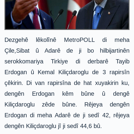
Dezgehê lêkolînê MetroPOLL di meha
Çile,Sibat û Adarê de ji bo hilbijartinên
serokkomariya Tirkiye di derbarê Tayib
Erdogan û Kemal Kiliçdaroglu de 3 rapirsîn
çêkirin. Di van rapirsîna de hat xuyakirin ku,
dengên Erdogan kêm bûne û dengê
Kiliçdaroglu zêde bûne. Rêjeya dengên
Erdogan di meha Adarê de ji sedî 42, rêjeya
dengên Kiliçdaroglu jî ji sedî 44,6 bû.