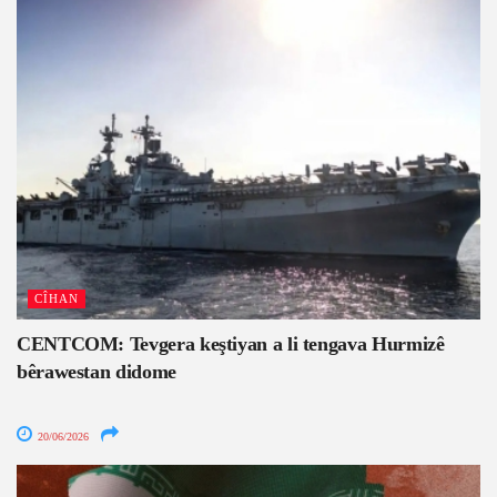
CÎHAN
CENTCOM: Tevgera keştiyan a li tengava Hurmizê
bêrawestan didome
20/06/2026