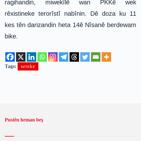
ragihandin, miwekîlê wan PKKê wek
rêxistineke terorîstî nabînin. Dê doza ku 11
kes tên darizandin heta 14ê Nîsanê berdewam
bike.
Tags:
sereke
Pustên heman beş