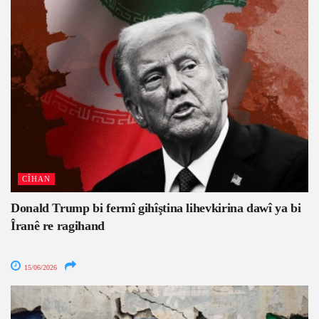
CÎHAN
Donald Trump bi fermî gihîştina lihevkirina dawî ya bi
Îranê re ragihand
15/06/2026