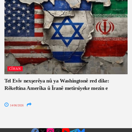
CÎHAN
Tel Evîv nexşerêya nû ya Washingtonê red dike:
Rêkeftina Amerîka û Îranê metirsiyeke mezin e
14/06/2026