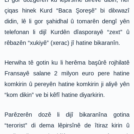
çiqas hinek Kurd “Baca Şoreşê” bi dilxwazî
didin, lê li gor şahidhal û tomarên dengî yên
telefonan li dijî Kurdên dîasporayê “zext” û
rêbazên “xukiyê” (xerac) jî hatine bikaranîn.
Herwiha tê gotin ku li herêma başûrê rojhilatê
Fransayê salane 2 milyon euro pere hatine
komkirin û pereyên hatine komkirin ji aliyê yên
“kom dikin” ve bi kêfî hatine diyarkirin.
Parêzerên dozê li dijî bikaranîna gotina
“terorist” di dema lêpirsînê de îtiraz kirin û