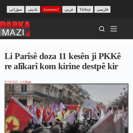
Skip
to
سۆرانی
بادینی
kurmancî
عربي
Türkçe
فارسی
content
Li Parîsê doza 11 kesên ji PKKê
re alîkarî kom kirine destpê kir
05/04/2023
in
Cîhan