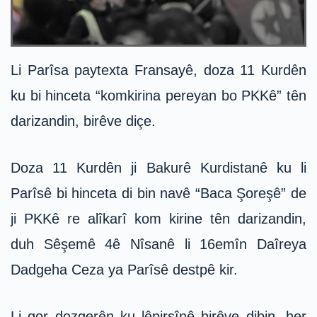
Li Parîsa paytexta Fransayê, doza 11 Kurdên
ku bi hinceta “komkirina pereyan bo PKKê” tên
darizandin, birêve diçe.
Doza 11 Kurdên ji Bakurê Kurdistanê ku li
Parîsê bi hinceta di bin navê “Baca Şoreşê” de
ji PKKê re alîkarî kom kirine tên darizandin,
duh Sêşemê 4ê Nîsanê li 16emîn Daîreya
Dadgeha Ceza ya Parîsê destpê kir.
Li gor dozgerên ku lêpirsînê birêve dibin, her