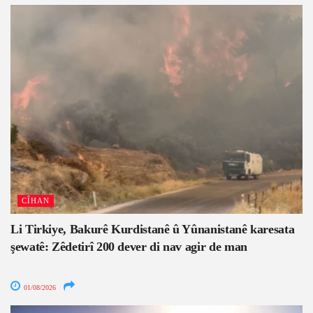
CÎHAN
Li Tirkiye, Bakurê Kurdistanê û Yûnanistanê karesata
şewatê: Zêdetirî 200 dever di nav agir de man
01/08/2026