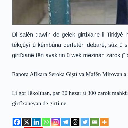
Di salên dawîn de gelek girtîxane li Tirkiyê h
têkçûyî û kêmbûna derfetên debarê, sûz û sûc
girtîxanê tên avakirin û wek mezinan zarok jî d
Rapora Alîkara Seroka Giştî ya Mafên Mirovan a C
Li gor lêkolînan, par 30 hezar û 300 zarok mahkû
girtîxaneyan de girtî ne.