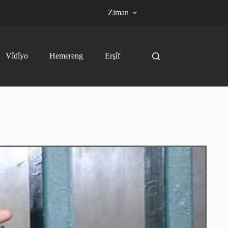
Ziman
Vîdîyo
Hemereng
Erşîf