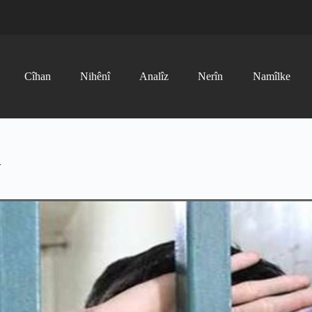
Cîhan
Nihênî
Analîz
Nerîn
Namîlke
n