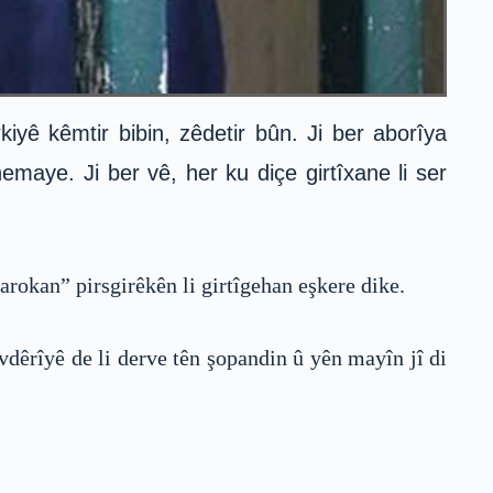
rkiyê kêmtir bibin, zêdetir bûn. Ji ber aborîya
maye. Ji ber vê, her ku diçe girtîxane li ser
okan” pirsgirêkên li girtîgehan eşkere dike.
dêrîyê de li derve tên şopandin û yên mayîn jî di