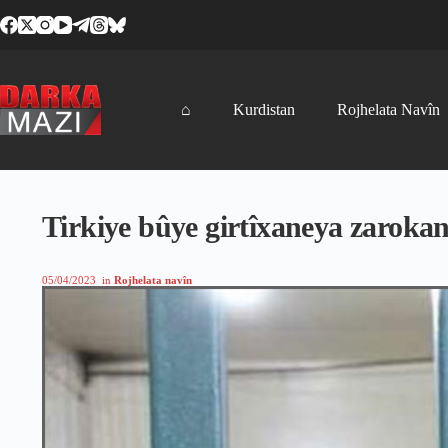
Skip
to
content
⌂
Kurdistan
Rojhelata Navîn
Tirkiye bûye girtîxaneya zaroka
05/04/2023
in
Rojhelata navîn