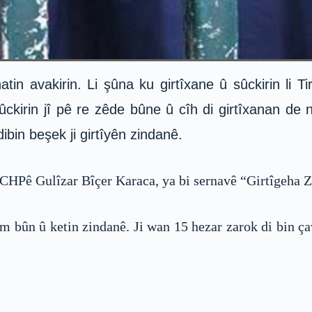
atin avakirin. Li şûna ku girtîxane û sûckirin li Ti
kirin jî pê re zêde bûne û cîh di girtîxanan de ne
ibin beşek ji girtîyên zindanê.
HPê Gulîzar Bîçer Karaca, ya bi sernavê “Girtîgeha Zar
m bûn û ketin zindanê. Ji wan 15 hezar zarok di bin çav