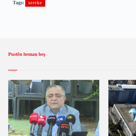
Tags:
sereke
Pustên heman beş