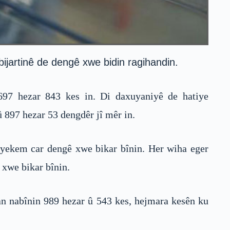
lbijartinê de dengê xwe bidin ragihandin.
 697 hezar 843 kes in. Di daxuyaniyê de hatiye
û 897 hezar 53 dengdêr jî mêr in.
wê yekem car dengê xwe bikar bînin. Her wiha eger
 xwe bikar bînin.
an nabînin 989 hezar û 543 kes, hejmara kesên ku