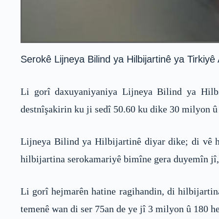
Serokê Lijneya Bilind ya Hilbijartinê ya Tirki
Li gorî daxuyaniyaniya Lijneya Bilind ya Hilb
destnîşakirin ku ji sedî 50.60 ku dike 30 milyon û
Lijneya Bilind ya Hilbijartinê diyar dike; di vê
hilbijartina serokamariyê bimîne gera duyemîn jî
Li gorî hejmarên hatine ragihandin, di hilbijar
temenê wan di ser 75an de ye jî 3 milyon û 180 he