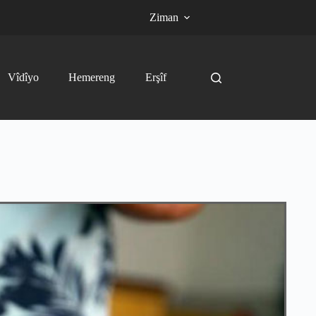
Ziman
Vîdîyo
Hemereng
Erşîf