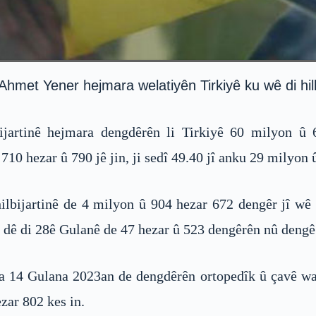
yê Ahmet Yener hejmara welatiyên Tirkiyê ku wê di hi
ijartinê hejmara dengdêrên li Tirkiyê 60 milyon û
 710 hezar û 790 jê jin, ji sedî 49.40 jî anku 29 milyon 
 hilbijartinê de 4 milyon û 904 hezar 672 dengêr jî 
, dê di 28ê Gulanê de 47 hezar û 523 dengêrên nû dengê
tina 14 Gulana 2023an de dengdêrên ortopedîk û çavê w
zar 802 kes in.