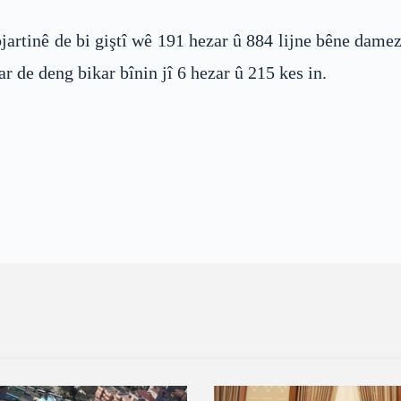
lbjartinê de bi giştî wê 191 hezar û 884 lijne bêne da
ar de deng bikar bînin jî 6 hezar û 215 kes in.