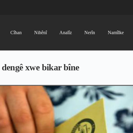
Cîhan
Nihênî
Analîz
Nerîn
Namîlke
ê dengê xwe bikar bîne