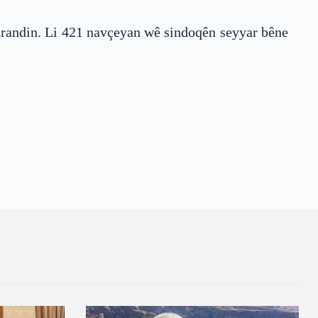
mezrandin. Li 421 navçeyan wê sindoqên seyyar bêne