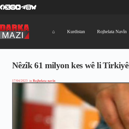
Skip
to
content
⌂
Kurdistan
Rojhelata Navîn
Nêzîk 61 milyon kes wê li Tirkiy
17/04/2023
in
Rojhelata navîn