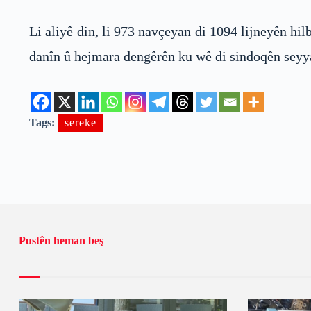
Li aliyê din, li 973 navçeyan di 1094 lijneyên hi
danîn û hejmara dengêrên ku wê di sindoqên seyy
Tags:
sereke
Pustên heman beş