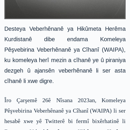
Desteya Veberhênanê ya Hikûmeta Herêma
Kurdistanê dibe endama Komeleya
Pêşvebirina Veberhênanê ya Cîhanî (WAIPA),
ku komeleya herî mezin a cîhanê ye û piraniya
dezgeh û ajansên veberhênanê li ser asta
cîhanê li xwe digre.
Îro Çarşemê 26ê Nîsana 2023an, Komeleya
Pêşvebirina Veberhênanê ya Cîhanî (WAIPA) li ser
hesabê xwe yê Twitterê bi fermî bixêrhatinê li