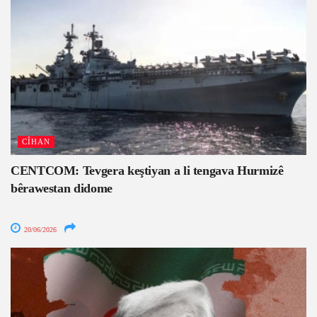
CÎHAN
CENTCOM: Tevgera keştiyan a li tengava Hurmizê
bêrawestan didome
20/06/2026