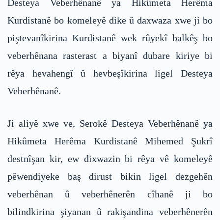
Desteya Veberhênanê ya Hikûmeta Herêma
Kurdistanê bo komeleyê dike û daxwaza xwe ji bo
piştevanîkirina Kurdistanê wek rûyekî balkêş bo
veberhênana rasterast a biyanî dubare kiriye bi
rêya hevahengî û hevbeşîkirina ligel Desteya
Veberhênanê.
Ji aliyê xwe ve, Serokê Desteya Veberhênanê ya
Hikûmeta Herêma Kurdistanê Mihemed Şukrî
destnîşan kir, ew dixwazin bi rêya vê komeleyê
pêwendiyeke baş dirust bikin ligel dezgehên
veberhênan û veberhênerên cîhanê ji bo
bilindkirina şiyanan û rakişandina veberhênerên