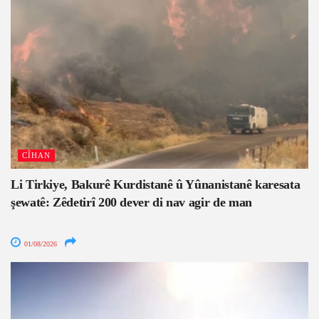
CÎHAN
Li Tirkiye, Bakurê Kurdistanê û Yûnanistanê karesata
şewatê: Zêdetirî 200 dever di nav agir de man
01/08/2026