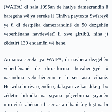
(WAIPA) di sala 1995an de hatiye damezrandin û
baregeha wê ya sereke li Cinêva paytexta Swîsreyê
ye û di destpêka damezrandinê de 50 dezgehên
veberhênana navdewletî li xwe girtibû, niha jî
zêdetirî 130 endamên wê hene.
Armanca sereke ya WAIPA, di navbera dezgehên
veberhênanê de dirustkirina hevahengiyê û
nasandina veberhêneran e li ser asta cîhanê.
Herwiha bi rêya çendîn çalakiyan ve kar dike ji bo
zêdetir bilindkirina şiyana pêşvebirina şiyanên
mirovî û rahênana li ser asta cîhanî û gihiştina bi