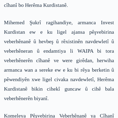
cîhanî bo Herêma Kurdistanê.
Mihemed Şukrî ragihandiye, armanca Invest
Kurdistan ew e ku ligel ajansa pêşvebirina
veberhênanê û hevbeş û rêxistinên navdewletî û
veberhêneran û endamtiya li WAIPA bi tora
veberhênerên cîhanê ve were girêdan, herwiha
armanca wan a sereke ew e ku bi rêya berketin û
pêwendiyên xwe ligel civaka navdewletî, Herêma
Kurdistanê bikin cihekî guncaw û cihê bala
veberhênerên biyanî.
Komeleya Pêşvebirina Veberhênanê ya Cîhanî