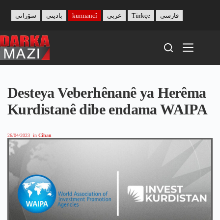
Skip
to
سۆرانی
بادینی
kurmancî
عربي
Türkçe
فارسی
content
Desteya Veberhênanê ya Herêma
Kurdistanê dibe endama WAIPA
26/04/2023
in
Cîhan