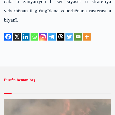
data û zanyariyên li ser siyaset û stratejiya
veberhênan û girîngîdana veberhênana rasterast a
biyanî.
Pustên heman beş