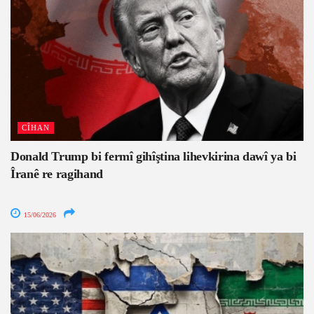
CÎHAN
Donald Trump bi fermî gihîştina lihevkirina dawî ya bi
Îranê re ragihand
15/06/2026