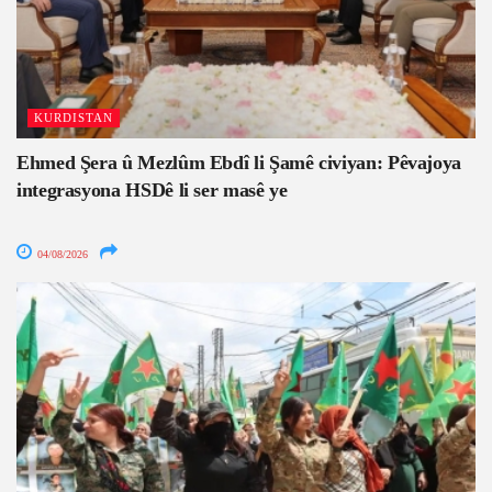
KURDISTAN
Ehmed Şera û Mezlûm Ebdî li Şamê civiyan: Pêvajoya
integrasyona HSDê li ser masê ye
04/08/2026