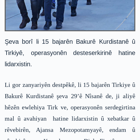
Şeva borî li 15 bajarên Bakurê Kurdistanê û
Tirkiyê, operasyonên desteserkirinê hatine
lidarxistin.
Li gor zanyariyên destpêkê, li 15 bajarên Tirkiye û
Bakurê Kurdistanê şeva 29’ê Nîsanê de, ji aliyê
hêzên ewlehiya Tirk ve, operasyonên serdegirtina
mal û avahiyan hatine lidarxistin û xebatkar û
rêvebirên, Ajansa Mezopotamyayê, endam û