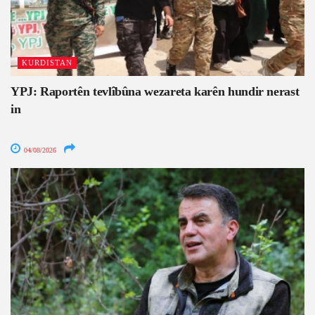
KURDISTAN
YPJ: Raportên tevlîbûna wezareta karên hundir nerast
in
04/08/2026