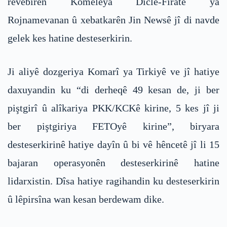
rêvebirên Komeleya Dicle-Firatê ya
Rojnamevanan û xebatkarên Jin Newsê jî di navde
gelek kes hatine desteserkirin.
Ji aliyê dozgeriya Komarî ya Tirkiyê ve jî hatiye
daxuyandin ku “di derheqê 49 kesan de, ji ber
piştgirî û alîkariya PKK/KCKê kirine, 5 kes jî ji
ber piştgiriya FETOyê kirine”, biryara
desteserkirinê hatiye dayîn û bi vê hêncetê jî li 15
bajaran operasyonên desteserkirinê hatine
lidarxistin. Dîsa hatiye ragihandin ku desteserkirin
û lêpirsîna wan kesan berdewam dike.