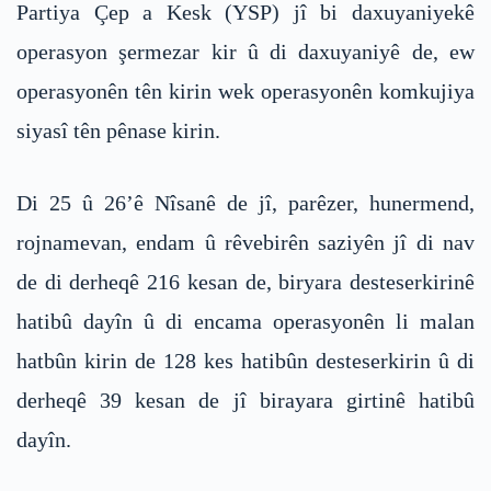
Partiya Çep a Kesk (YSP) jî bi daxuyaniyekê
operasyon şermezar kir û di daxuyaniyê de, ew
operasyonên tên kirin wek operasyonên komkujiya
siyasî tên pênase kirin.
Di 25 û 26’ê Nîsanê de jî, parêzer, hunermend,
rojnamevan, endam û rêvebirên saziyên jî di nav
de di derheqê 216 kesan de, biryara desteserkirinê
hatibû dayîn û di encama operasyonên li malan
hatbûn kirin de 128 kes hatibûn desteserkirin û di
derheqê 39 kesan de jî birayara girtinê hatibû
dayîn.