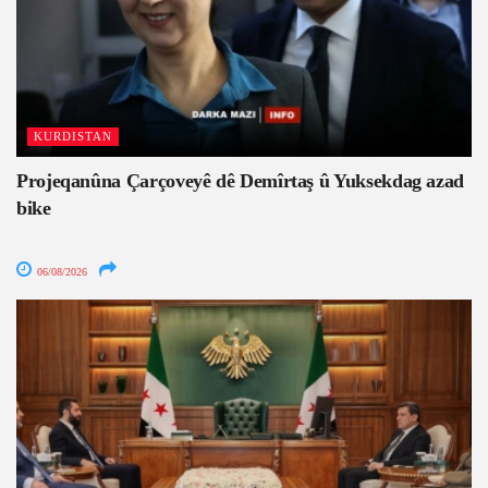
KURDISTAN
Projeqanûna Çarçoveyê dê Demîrtaş û Yuksekdag azad
bike
06/08/2026