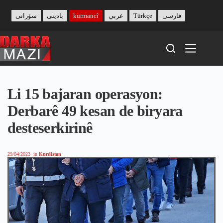
Skip
to
سۆرانی
بادینی
kurmancî
عربي
Türkçe
فارسی
content
Li 15 bajaran operasyon:
Derbarê 49 kesan de biryara
desteserkirinê
29/04/2023
in
Kurdistan