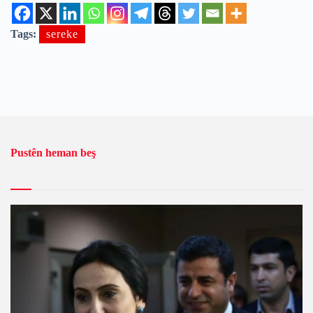
Tags:
sereke
Pustên heman beş