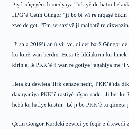
Piştî nûçeyên di medyaya Tirkiyê de hatin belavk
HPG’ê Çetîn Gûngor “ji bo bi wî re nîqaşê bikin 
xwe de got, “Em sersaxiyê ji malbatê re dixwazin, 
Ji sala 2019’î an û vir ve, di der barê Gûngor d
ku kurê wan berdin. Heta tê îddîakirin ku hin
kirin e, lê PKK’ê ji wan re gotiye “agahiya me ji 
Heta ku dewleta Tirk cenaze nedît, PKK’ê îda dik
daxuyaniya PKK’ê rastiyê nîşan nade. Ji ber ku 
hebû ku hatîye kuştin. Lê ji bo PKK’ê tu qîmeta j
Çetin Göngör Kurdekî zewicî ye feqîr e û xwedî z