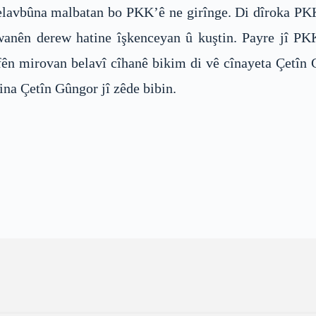
elavbûna malbatan bo PKK’ê ne girînge. Di dîroka PK
wanên derew hatine îşkenceyan û kuştin. Payre jî P
n mirovan belavî cîhanê bikim di vê cînayeta Çetîn 
ina Çetîn Gûngor jî zêde bibin.