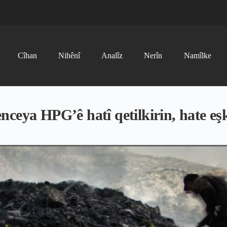
Cîhan
Nihênî
Analîz
Nerîn
Namîlke
ceya HPG’ê hatî qetilkirin, hate eş