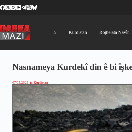
Skip
to
content
⌂
Kurdistan
Rojhelata Navîn
Nasnameya Kurdekî din ê bi îşken
07/05/2023
in
Kurdistan