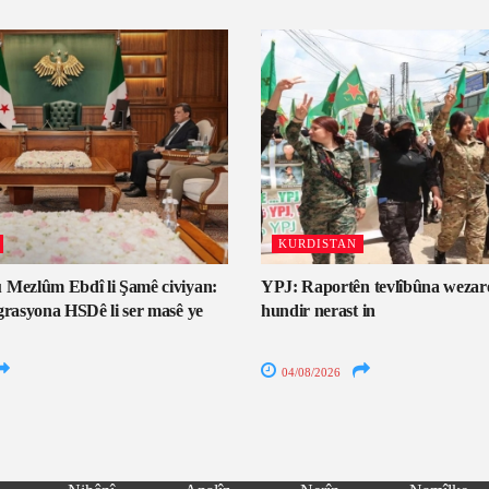
KURDISTAN
 Mezlûm Ebdî li Şamê civiyan:
YPJ: Raportên tevlîbûna wezar
grasyona HSDê li ser masê ye
hundir nerast in
04/08/2026