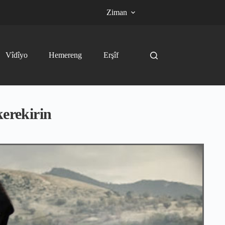
Ziman
Vîdîyo
Hemereng
Erşîf
kerekirin