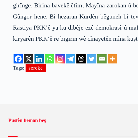
girînge. Birina bavekê êtîm, Mayîna zarokan û b
Gûngor hene. Bi hezaran Kurdên bêguneh bi te
Rastiya PKK’ê ya ku dibêje ezê demokrasî û mafê
kiryarên PKK’ê re bigirin wê cînayetên mîna kuşt
Tags:
sereke
Pustên heman beş