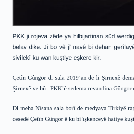
PKK ji rojeva zêde ya hilbijartinan sûd wer
belav dike. Ji bo vê jî navê bi dehan gerîlay
sivîlekî ku wan kuştiye eşkere kir.
Çetîn Gûngor di sala 2019’an de li Şirnexê dema
Şirnexê ve bû. PKK’ê sedema revandina Gûngor eş
Di meha Nîsana sala borî de medyaya Tirkiyê ragi
cesedê Çetîn Gûngor ê ku bi îşkenceyê hatiye kuşti