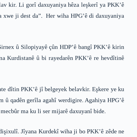
lav kir. Li gorî daxuyaniya hêza leşkerî ya PKK’ê
ana xwe ji dest da”. Her wiha HPG’ê di daxuyaniya
i Şirnex û Silopiyayê çûn HDP’ê bangî PKK’ê kirin
a Kurdistanê û bi rayedarên PKK’ê re hevdîtinê
te dîtin PKK’ê jî belgeyek belavkir. Eşkere ye ku
êm û qadên gerîla agahî werdigire. Agahiya HPG’ê
 mecbûr ma ku li ser mijarê daxuyanî bide.
dişixulî. Jîyana Kurdekî wiha ji bo PKK’ê zêde ne