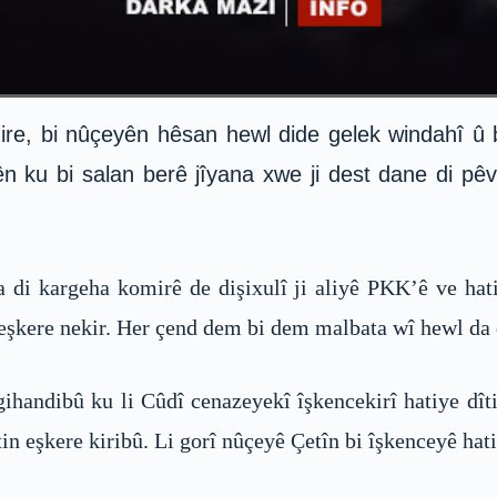
digire, bi nûçeyên hêsan hewl dide gelek windahî 
ên ku bi salan berê jîyana xwe ji dest dane di pêva
 di kargeha komirê de dişixulî ji aliyê PKK’ê ve hat
kere nekir. Her çend dem bi dem malbata wî hewl da d
handibû ku li Cûdî cenazeyekî îşkencekirî hatiye dît
n eşkere kiribû. Li gorî nûçeyê Çetîn bi îşkenceyê hati