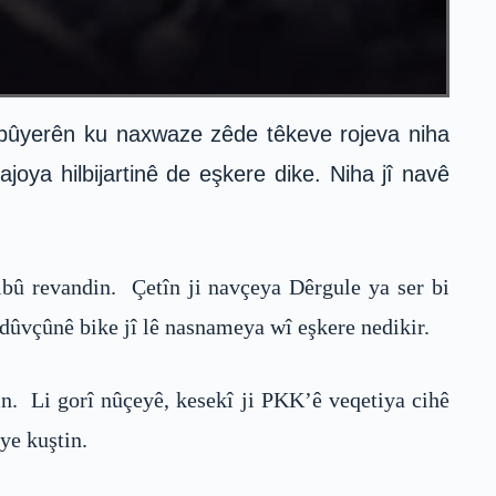
û bûyerên ku naxwaze zêde têkeve rojeva niha
joya hilbijartinê de eşkere dike. Niha jî navê
ibû revandin. Çetîn ji navçeya Dêrgule ya ser bi
ûvçûnê bike jî lê nasnameya wî eşkere nedikir.
in. Li gorî nûçeyê, kesekî ji PKK’ê veqetiya cihê
ye kuştin.