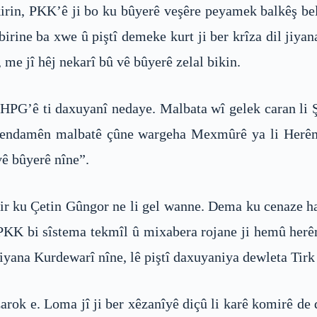
irin, PKK’ê ji bo ku bûyerê veşêre peyamek balkêş be
birine ba xwe û piştî demeke kurt ji ber krîza dil jiy
me jî hêj nekarî bû vê bûyerê zelal bikin.
e HPG’ê ti daxuyanî nedaye. Malbata wî gelek caran l
ek endamên malbatê çûne wargeha Mexmûrê ya li Herêm
vê bûyerê nîne”.
ir ku Çetin Gûngor ne li gel wanne. Dema ku cenaze ha
PKK bi sîstema tekmîl û mixabera rojane ji hemû her
iyana Kurdewarî nîne, lê piştî daxuyaniya dewleta Tirk
arok e. Loma jî ji ber xêzanîyê diçû li karê komirê de 