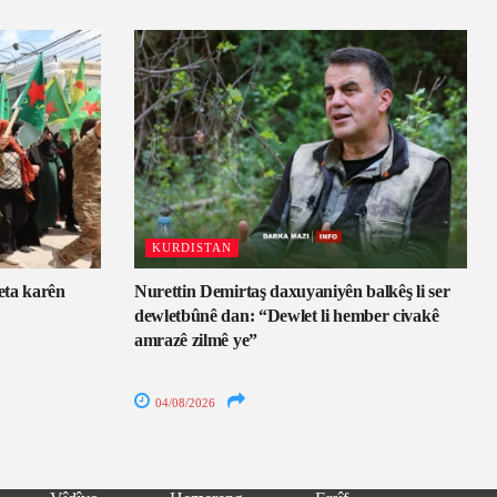
KURDISTAN
eta karên
Nurettin Demirtaş daxuyaniyên balkêş li ser
dewletbûnê dan: “Dewlet li hember civakê
amrazê zilmê ye”
04/08/2026