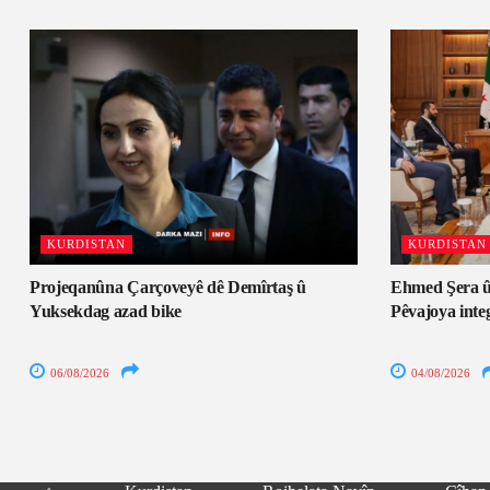
KURDISTAN
KURDISTAN
Projeqanûna Çarçoveyê dê Demîrtaş û
Ehmed Şera û
Yuksekdag azad bike
Pêvajoya inte
06/08/2026
04/08/2026