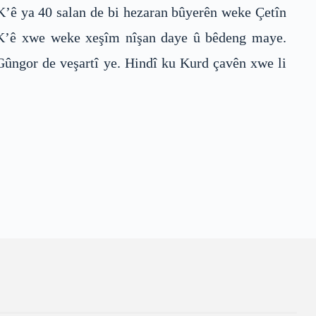
K’ê ya 40 salan de bi hezaran bûyerên weke Çetîn
KK’ê xwe weke xeşîm nîşan daye û bêdeng maye.
Gûngor de veşartî ye. Hindî ku Kurd çavên xwe li