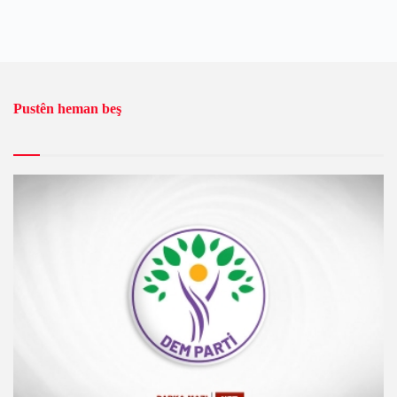
Pustên heman beş