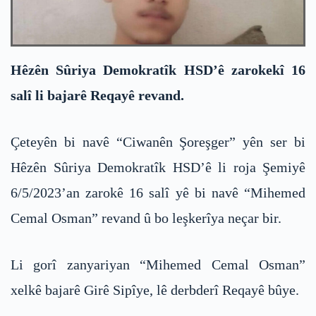
Hêzên Sûriya Demokratîk HSD’ê zarokekî 16
salî li bajarê Reqayê revand.
Çeteyên bi navê “Ciwanên Şoreşger” yên ser bi
Hêzên Sûriya Demokratîk HSD’ê li roja Şemiyê
6/5/2023’an zarokê 16 salî yê bi navê “Mihemed
Cemal Osman” revand û bo leşkerîya neçar bir.
Li gorî zanyariyan “Mihemed Cemal Osman”
xelkê bajarê Girê Sipîye, lê derbderî Reqayê bûye.