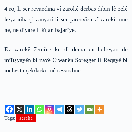
4 roj li ser revandina vî zarokê derbas dibin lê belê
heya niha çi zanyarî li ser çarenvîsa vî zarokî tune
ne, ne diyare li kîjan bajarîye.
Ev zarokê 7emîne ku di dema du hefteyan de
mîlîşyayên bi navê Ciwanên Şoreşger li Reqayê bi
mebesta çekdarkirinê revandine.
Tags:
sereke