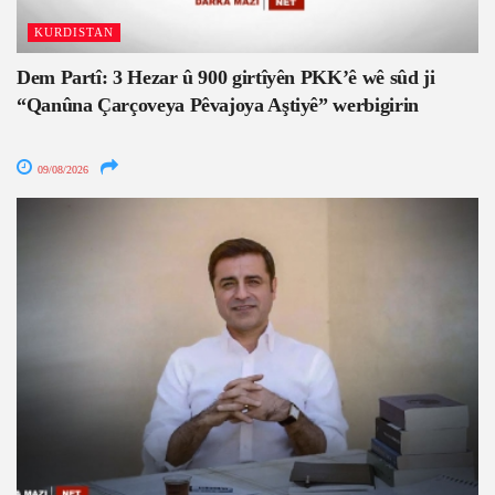
KURDISTAN
Dem Partî: 3 Hezar û 900 girtîyên PKK’ê wê sûd ji
“Qanûna Çarçoveya Pêvajoya Aştiyê” werbigirin
09/08/2026