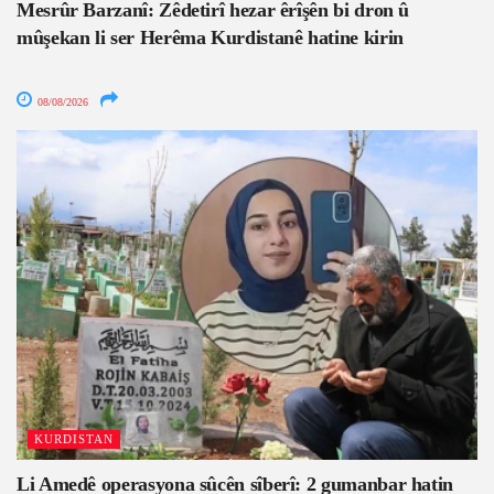
Mesrûr Barzanî: Zêdetirî hezar êrîşên bi dron û
mûşekan li ser Herêma Kurdistanê hatine kirin
08/08/2026
KURDISTAN
Li Amedê operasyona sûcên sîberî: 2 gumanbar hatin