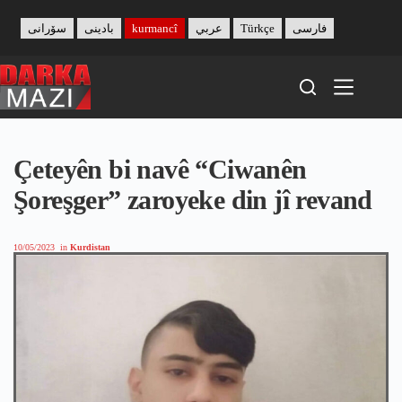
Skip
to
سۆرانی
بادینی
kurmancî
عربي
Türkçe
فارسی
content
Çeteyên bi navê “Ciwanên
Şoreşger” zaroyeke din jî revand
10/05/2023
in
Kurdistan