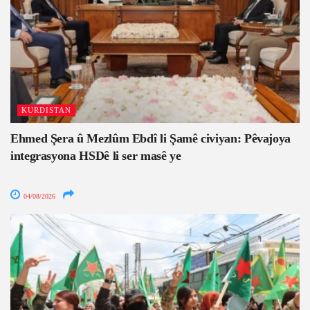
KURDISTAN
Ehmed Şera û Mezlûm Ebdî li Şamê civiyan: Pêvajoya
integrasyona HSDê li ser masê ye
04/08/2026