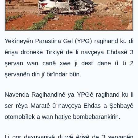
Yekîneyên Parastina Gel (YPG) ragihand ku di
êrişa droneke Tirkiyê de li navçeya Ehdasê 3
şervan wan canê xwe ji dest dane û û 2
şervanên din jî birîndar bûn.
Navenda Ragihandinê ya YPGê ragihand ku li
ser rêya Maratê û navçeya Ehdas a Şehbayê
otomobîlek a wan hatiye bombebarankirin.
Li gor daxuyaniyê di wê êrişê de 3 şervanên