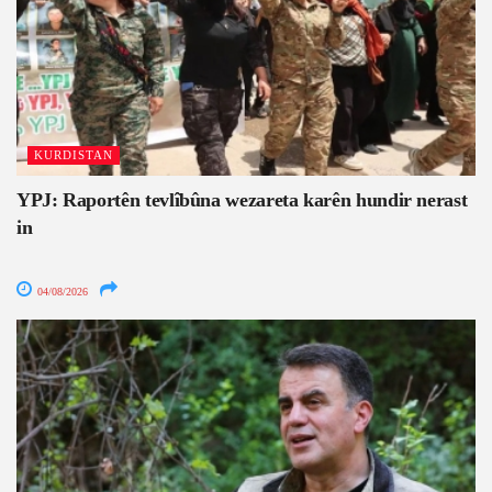
KURDISTAN
YPJ: Raportên tevlîbûna wezareta karên hundir nerast
in
04/08/2026