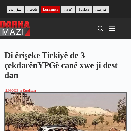
Skip
to
سۆرانی
بادینی
kurmancî
عربي
Türkçe
فارسی
content
Di êrişeke Tirkiyê de 3
çekdarênYPGê canê xwe ji dest
dan
11/06/2023
in
Kurdistan