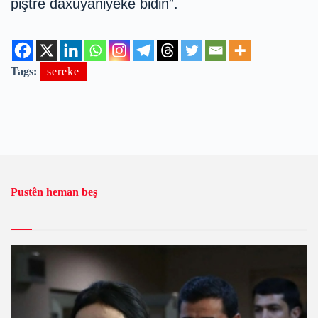
piştre daxuyaniyekê bidin”.
Tags:
sereke
Pustên heman beş