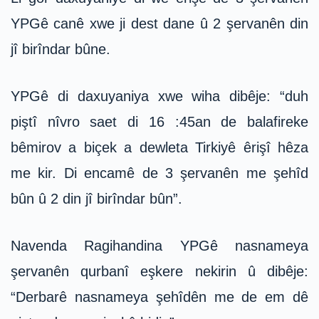
YPGê canê xwe ji dest dane û 2 şervanên din
jî birîndar bûne.
YPGê di daxuyaniya xwe wiha dibêje: “duh
piştî nîvro saet di 16 :45an de balafireke
bêmirov a biçek a dewleta Tirkiyê êrişî hêza
me kir. Di encamê de 3 şervanên me şehîd
bûn û 2 din jî birîndar bûn”.
Navenda Ragihandina YPGê nasnameya
şervanên qurbanî eşkere nekirin û dibêje:
“Derbarê nasnameya şehîdên me de em dê