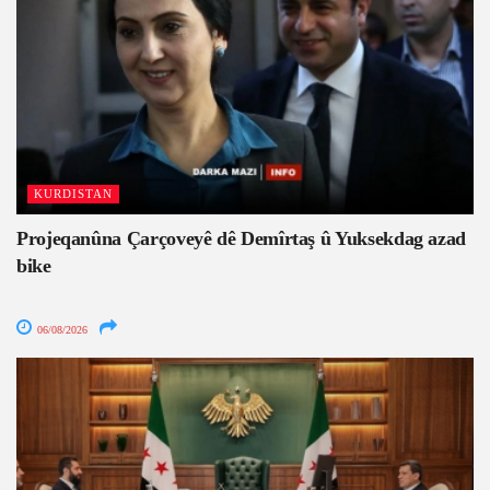
KURDISTAN
Projeqanûna Çarçoveyê dê Demîrtaş û Yuksekdag azad
bike
06/08/2026