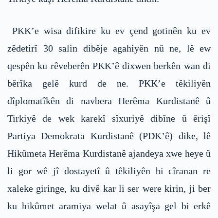
PKK’e wisa difikire ku ev çend gotinên ku ev
zêdetirî 30 salin dibêje agahiyên nû ne, lê ew
qespên ku rêveberên PKK’ê dixwen berkên wan di
bêrîka gelê kurd de ne. PKK’e têkiliyên
dîplomatîkên di navbera Herêma Kurdistanê û
Tirkiyê de wek karekî sîxuriyê dibîne û êrişî
Partiya Demokrata Kurdistanê (PDK’ê) dike, lê
Hikûmeta Herêma Kurdistanê ajandeya xwe heye û
li gor wê jî dostayetî û têkiliyên bi cîranan re
xaleke giringe, ku divê kar li ser were kirin, ji ber
ku hikûmet aramiya welat û asayîşa gel bi erkê