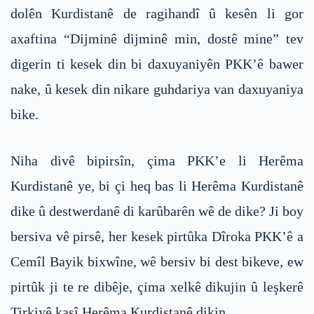
dolên Kurdistanê de ragihandî û kesên li gor
axaftina “Dijminê dijminê min, dostê mine” tev
digerin ti kesek din bi daxuyaniyên PKK’ê bawer
nake, û kesek din nikare guhdariya van daxuyaniya
bike.
Niha divê bipirsîn, çima PKK’e li Herêma
Kurdistanê ye, bi çi heq bas li Herêma Kurdistanê
dike û destwerdanê di karûbarên wê de dike? Ji boy
bersiva vê pirsê, her kesek pirtûka Dîroka PKK’ê a
Cemîl Bayik bixwîne, wê bersiv bi dest bikeve, ew
pirtûk ji te re dibêje, çima xelkê dikujin û leşkerê
Tirkiyê kaşî Herêma Kurdistanê dikin.