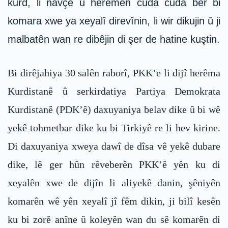
kurd, li navçe û herêmên cuda cuda ber bi
komara xwe ya xeyalî direvînin, li wir dikujin û ji
malbatên wan re dibêjin di şer de hatine kuştin.
Bi dirêjahiya 30 salên raborî, PKK’e li dijî herêma
Kurdistanê û serkirdatiya Partiya Demokrata
Kurdistanê (PDK’ê) daxuyaniya belav dike û bi wê
yekê tohmetbar dike ku bi Tirkiyê re li hev kirine.
Di daxuyaniya xweya dawî de dîsa vê yekê dubare
dike, lê ger hûn rêveberên PKK’ê yên ku di
xeyalên xwe de dijîn li aliyekê danin, şêniyên
komarên wê yên xeyalî jî fêm dikin, ji bilî kesên
ku bi zorê anîne û koleyên wan du sê komarên di