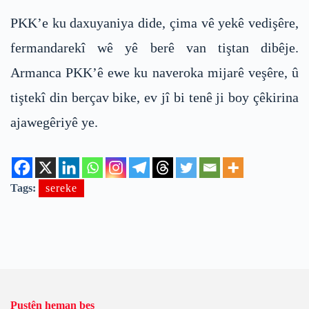
PKK’e ku daxuyaniya dide, çima vê yekê vedişêre,
fermandarekî wê yê berê van tiştan dibêje.
Armanca PKK’ê ewe ku naveroka mijarê veşêre, û
tiştekî din berçav bike, ev jî bi tenê ji boy çêkirina
ajawegêriyê ye.
Tags:
sereke
Pustên heman beş