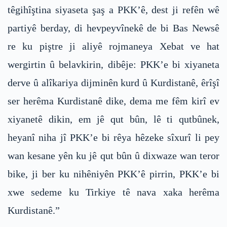
têgihîştina siyaseta şaş a PKK’ê, dest ji refên wê
partiyê berday, di hevpeyvînekê de bi Bas Newsê
re ku piştre ji aliyê rojmaneya Xebat ve hat
wergirtin û belavkirin, dibêje: PKK’e bi xiyaneta
derve û alîkariya dijminên kurd û Kurdistanê, êrîşî
ser herêma Kurdistanê dike, dema me fêm kirî ev
xiyanetê dikin, em jê qut bûn, lê ti qutbûnek,
heyanî niha jî PKK’e bi rêya hêzeke sîxurî li pey
wan kesane yên ku jê qut bûn û dixwaze wan teror
bike, ji ber ku nihêniyên PKK’ê pirrin, PKK’e bi
xwe sedeme ku Tirkiye tê nava xaka herêma
Kurdistanê.”