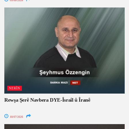
05/08/2026
NERÎN
Rewşa Şerê Navbera DYE-Îsraîl û Îranê
18/07/2026