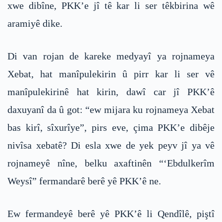
xwe dibîne, PKK’e jî tê kar li ser têkbirina wê
aramiyê dike.
Di van rojan de kareke medyayî ya rojnameya
Xebat, hat manîpulekirin û pirr kar li ser vê
manîpulekirinê hat kirin, dawî car jî PKK’ê
daxuyanî da û got: “ew mijara ku rojnameya Xebat
bas kirî, sîxurîye”, pirs eve, çima PKK’e dibêje
nivîsa xebatê? Di esla xwe de yek peyv jî ya vê
rojnameyê nîne, belku axaftinên “‘Ebdulkerîm
Weysî” fermandarê berê yê PKK’ê ne.
Ew fermandeyê berê yê PKK’ê li Qendîlê, piştî