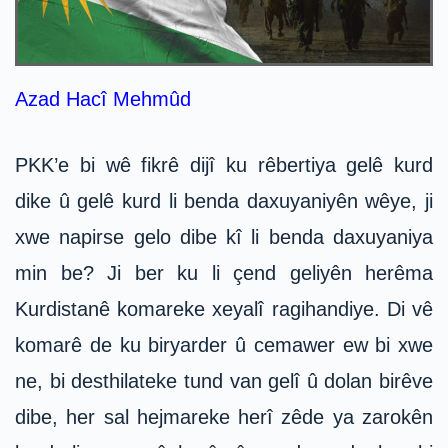
Azad Hacî Mehmûd
PKK’e bi wê fikrê dijî ku rêbertiya gelê kurd
dike û gelê kurd li benda daxuyaniyên wêye, ji
xwe napirse gelo dibe kî li benda daxuyaniya
min be? Ji ber ku li çend geliyên herêma
Kurdistanê komareke xeyalî ragihandiye. Di vê
komarê de ku biryarder û cemawer ew bi xwe
ne, bi desthilateke tund van gelî û dolan birêve
dibe, her sal hejmareke herî zêde ya zarokên