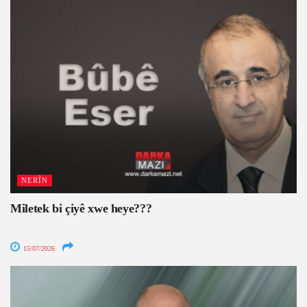
NERÎN
Miletek bi çiyê xwe heye???
15/07/2026