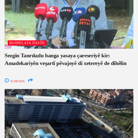
ROJHELATA NAVÎN
Sezgin Tanrıkulu banga yasaya çareseriyê kir:
Amadekariyên veşartî pêvajoyê di xetereyê de dihêlin
01/08/2026