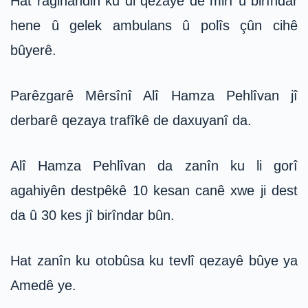
Hat ragihandin ku di qezayê de mirî û birîndar
hene û gelek ambulans û polîs çûn cihê
bûyerê.
Parêzgarê Mêrsînî Alî Hamza Pehlîvan jî
derbarê qezaya trafîkê de daxuyanî da.
Alî Hamza Pehlîvan da zanîn ku li gorî
agahiyên destpêkê 10 kesan canê xwe ji dest
da û 30 kes jî birîndar bûn.
Hat zanîn ku otobûsa ku tevlî qezayê bûye ya
Amedê ye.