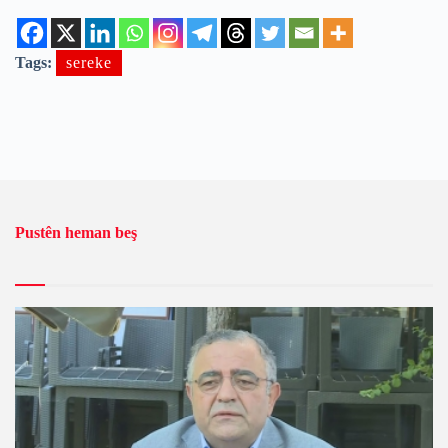
Tags:
sereke
Pustên heman beş