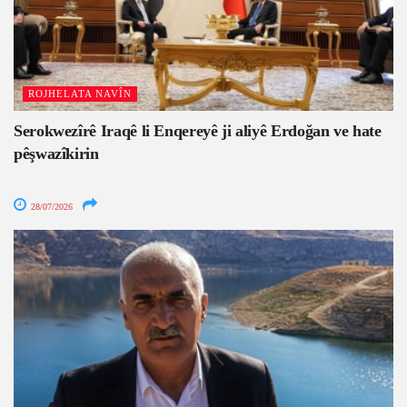
ROJHELATA NAVÎN
Serokwezîrê Iraqê li Enqereyê ji aliyê Erdoğan ve hate
pêşwazîkirin
28/07/2026