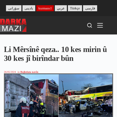
Skip
to
سۆرانی
بادینی
kurmancî
عربي
Türkçe
فارسی
content
Li Mêrsînê qeza.. 10 kes mirin û
30 kes jî birîndar bûn
26/05/2024
in
Rojhelata navîn