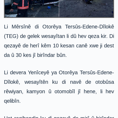
Li Mêrsînê di Otorêya Tersûs-Edene-Dîlokê
(TEG) de gelek wesayîtan li dû hev qeza kir. Di
qezayê de herî kêm 10 kesan canê xwe ji dest
da û 30 kes jî birîndar bûn.
Li devera Yenîceyê ya Otorêya Tersûs-Edene-
Dîlokê, wesayîtên ku di navê de otobûsa
rêwiyan, kamyon û otomobîl jî hene, li hev
qelibîn.