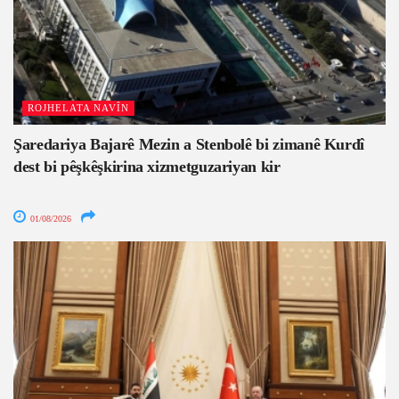
ROJHELATA NAVÎN
Şaredariya Bajarê Mezin a Stenbolê bi zimanê Kurdî
dest bi pêşkêşkirina xizmetguzariyan kir
01/08/2026