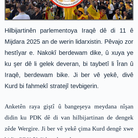
Hilbijartinên parlementoya Iraqê dê di 11 ê
Mijdara 2025 an de werin lidarxistin. Pêvajo zor
hestîyar e. Nakokî berdewam dike, û xuya ye
ku şer dê li gelek deveran, bi taybetî li Îran û
Iraqê, berdewam bike. Ji ber vê yekê, divê
Kurd bi fahmekî stratejî tevbigerin.
Anketên raya giştî û bangeşeya meydana nîşan
didin ku PDK dê di van hilbijartinan de dengek
zêde Wergire. Ji ber vê yekê çima Kurd dengê xwe