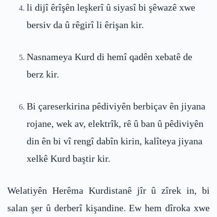
li dijî êrîşên leşkerî û siyasî bi şêwazê xwe
bersiv da û rêgirî li êrişan kir.
Nasnameya Kurd di hemî qadên xebatê de
berz kir.
Bi çareserkirina pêdiviyên berbiçav ên jiyana
rojane, wek av, elektrîk, rê û ban û pêdiviyên
din ên bi vî rengî dabîn kirin, kalîteya jiyana
xelkê Kurd baştir kir.
Welatiyên Herêma Kurdistanê jîr û zîrek in, bi
salan şer û derberî kişandine. Ew hem dîroka xwe