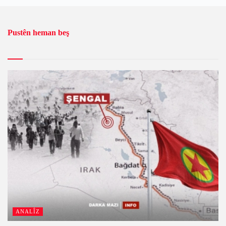
Pustên heman beş
ANALÎZ