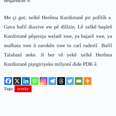
bêqarekter e.
Me çi got; xelkê Herêma Kurdistanê pir polîtîk e.
Gava bafil diaxive ew pê dilîzin. Lê xelkê başûrê
Kurdistanê pêşeroja welatê xwe, ya bajarê xwe, ya
malbata xwe û zarokên xwe tu carî radestî Bafil
Talabanî neke. Ji ber vê yekê xelkê Herêma
Kurdistanê piştgiriyeke milyonî dide PDK ê.
Tags:
sereke