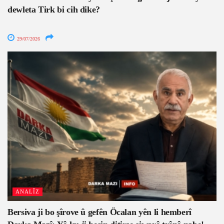
dewleta Tirk bi cih dike?
29/07/2026
ANALÎZ
Bersiva ji bo şîrove û gefên Öcalan yên li hemberî