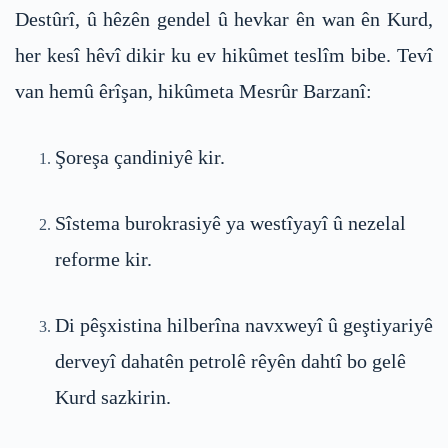
Destûrî, û hêzên gendel û hevkar ên wan ên Kurd,
her kesî hêvî dikir ku ev hikûmet teslîm bibe. Tevî
van hemû êrîşan, hikûmeta Mesrûr Barzanî:
Şoreşa çandiniyê kir.
Sîstema burokrasiyê ya westîyayî û nezelal
reforme kir.
Di pêşxistina hilberîna navxweyî û geştiyariyê
derveyî dahatên petrolê rêyên dahtî bo gelê
Kurd sazkirin.