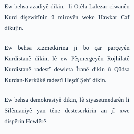
Ew behsa azadiyê dikin, li Otêla Lalezar ciwanên
Kurd dişewitînin û mirovên weke Hawkar Caf
dikujin.
Ew behsa xizmetkirina ji bo çar parçeyên
Kurdistanê dikin, lê ew Pêşmergeyên Rojhilatê
Kurdistanê radestî dewleta Îranê dikin û Qûdsa
Kurdan-Kerkûkê radestî Heşdî Şebî dikin.
Ew behsa demokrasiyê dikin, lê siyasetmedarên li
Silêmaniyê yan têne desteserkirin an jî xwe
dispêrin Hewlêrê.