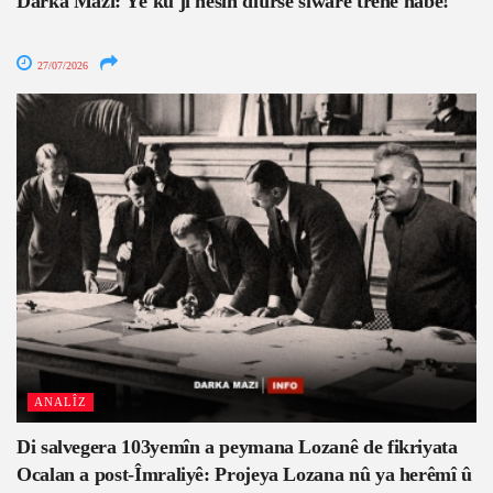
Darka Mazî: Yê ku ji hesin ditirse siwarê trênê nabe!
27/07/2026
ANALÎZ
Di salvegera 103yemîn a peymana Lozanê de fikriyata
Ocalan a post-Îmraliyê: Projeya Lozana nû ya herêmî û