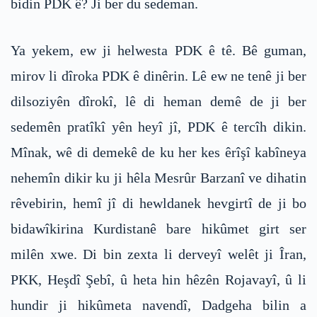
bidin PDK ê? Ji ber du sedeman.
Ya yekem, ew ji helwesta PDK ê tê. Bê guman,
mirov li dîroka PDK ê dinêrin. Lê ew ne tenê ji ber
dilsoziyên dîrokî, lê di heman demê de ji ber
sedemên pratîkî yên heyî jî, PDK ê tercîh dikin.
Mînak, wê di demekê de ku her kes êrîşî kabîneya
nehemîn dikir ku ji hêla Mesrûr Barzanî ve dihatin
rêvebirin, hemî jî di hewldanek hevgirtî de ji bo
bidawîkirina Kurdistanê bare hikûmet girt ser
milên xwe. Di bin zexta li derveyî welêt ji Îran,
PKK, Heşdî Şebî, û heta hin hêzên Rojavayî, û li
hundir ji hikûmeta navendî, Dadgeha bilin a