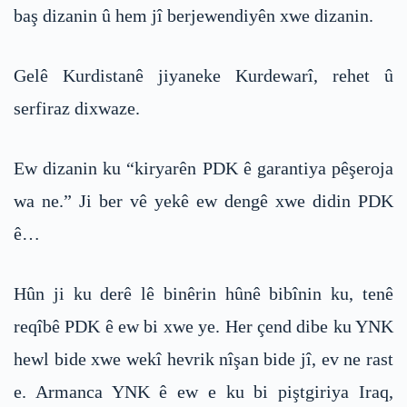
baş dizanin û hem jî berjewendiyên xwe dizanin.
Gelê Kurdistanê jiyaneke Kurdewarî, rehet û
serfiraz dixwaze.
Ew dizanin ku “kiryarên PDK ê garantiya pêşeroja
wa ne.” Ji ber vê yekê ew dengê xwe didin PDK
ê…
Hûn ji ku derê lê binêrin hûnê bibînin ku, tenê
reqîbê PDK ê ew bi xwe ye. Her çend dibe ku YNK
hewl bide xwe wekî hevrik nîşan bide jî, ev ne rast
e. Armanca YNK ê ew e ku bi piştgiriya Iraq,