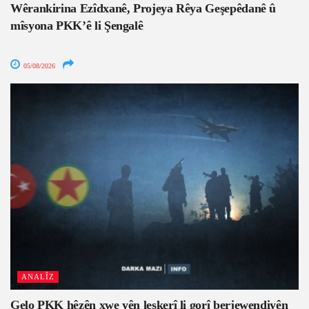
Wêrankirina Ezîdxanê, Projeya Rêya Geşepêdanê û
mîsyona PKK’ê li Şengalê
05/08/2026
ANALÎZ
Gelo PKK hêzên xwe yên leşkerî li gorî berjewendiyên