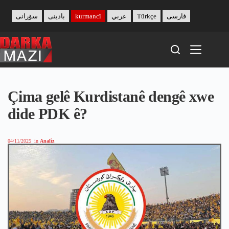
Skip
to
سۆرانی
بادینی
kurmancî
عربي
Türkçe
فارسی
content
Çima gelê Kurdistanê dengê xwe
dide PDK ê?
04/11/2025
in
Analîz