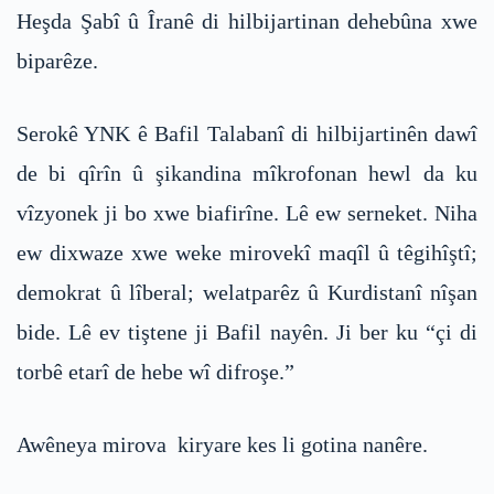
Heşda Şabî û Îranê di hilbijartinan dehebûna xwe
biparêze.
Serokê YNK ê Bafil Talabanî di hilbijartinên dawî
de bi qîrîn û şikandina mîkrofonan hewl da ku
vîzyonek ji bo xwe biafirîne. Lê ew serneket. Niha
ew dixwaze xwe weke mirovekî maqîl û têgihîştî;
demokrat û lîberal; welatparêz û Kurdistanî nîşan
bide. Lê ev tiştene ji Bafil nayên. Ji ber ku “çi di
torbê etarî de hebe wî difroşe.”
Awêneya mirova kiryare kes li gotina nanêre.