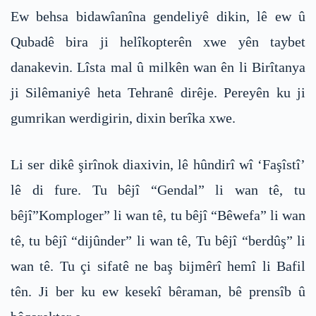
Ew behsa bidawîanîna gendeliyê dikin, lê ew û
Qubadê bira ji helîkopterên xwe yên taybet
danakevin. Lîsta mal û milkên wan ên li Birîtanya
ji Silêmaniyê heta Tehranê dirêje. Pereyên ku ji
gumrikan werdigirin, dixin berîka xwe.
Li ser dikê şirînok diaxivin, lê hûndirî wî ‘Faşîstî’
lê di fure. Tu bêjî “Gendal” li wan tê, tu
bêjî”Komploger” li wan tê, tu bêjî “Bêwefa” li wan
tê, tu bêjî “dijûnder” li wan tê, Tu bêjî “berdûş” li
wan tê. Tu çi sifatê ne baş bijmêrî hemî li Bafil
tên. Ji ber ku ew kesekî bêraman, bê prensîb û