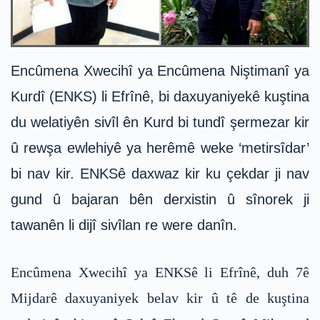
Encûmena Xwecihî ya Encûmena Niştimanî ya
Kurdî (ENKS) li Efrînê, bi daxuyaniyekê kuştina
du welatiyên sivîl ên Kurd bi tundî şermezar kir
û rewşa ewlehiyê ya herêmê weke ‘metirsîdar’
bi nav kir. ENKSê daxwaz kir ku çekdar ji nav
gund û bajaran bên derxistin û sînorek ji
tawanên li dijî sivîlan re were danîn.
Encûmena Xwecihî ya ENKSê li Efrînê, duh 7ê
Mijdarê daxuyaniyek belav kir û tê de kuştina