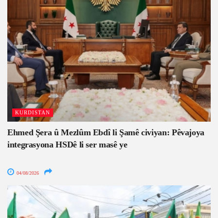
KURDISTAN
Ehmed Şera û Mezlûm Ebdî li Şamê civiyan: Pêvajoya
integrasyona HSDê li ser masê ye
04/08/2026