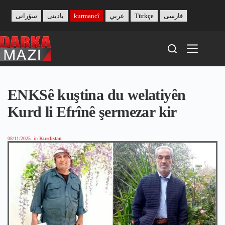
Skip
to
سۆرانی
بادینی
kurmancî
عربي
Türkçe
فارسی
content
ENKSê kuştina du welatiyên
Kurd li Efrînê şermezar kir
08/11/2025
in
Kurdistan