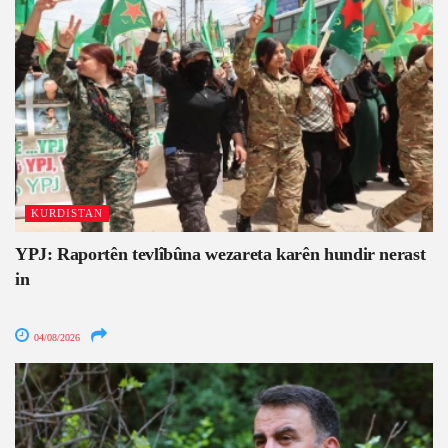
KURDISTAN
YPJ: Raportên tevlîbûna wezareta karên hundir nerast
in
04/08/2026