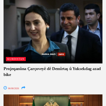
KURDISTAN
Projeqanûna Çarçoveyê dê Demîrtaş û Yuksekdag azad
bike
06/08/2026