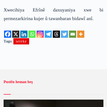
Xwecihiya Efrînê daxuyaniya xwe bi
şermezarkirina kujer û tawanbaran bidawî anî.
Tags:
sereke
Pustên heman beş