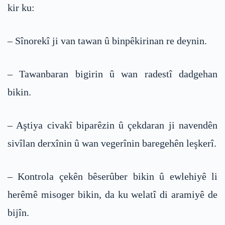
kir ku:
– Sînorekî ji van tawan û binpêkirinan re deynin.
– Tawanbaran bigirin û wan radestî dadgehan
bikin.
– Aştiya civakî biparêzin û çekdaran ji navendên
sivîlan derxînin û wan vegerînin baregehên leşkerî.
– Kontrola çekên bêserûber bikin û ewlehiyê li
herêmê misoger bikin, da ku welatî di aramiyê de
bijîn.