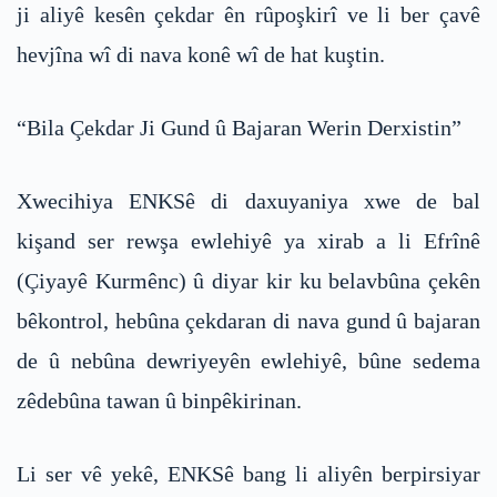
ji aliyê kesên çekdar ên rûpoşkirî ve li ber çavê
hevjîna wî di nava konê wî de hat kuştin.
“Bila Çekdar Ji Gund û Bajaran Werin Derxistin”
Xwecihiya ENKSê di daxuyaniya xwe de bal
kişand ser rewşa ewlehiyê ya xirab a li Efrînê
(Çiyayê Kurmênc) û diyar kir ku belavbûna çekên
bêkontrol, hebûna çekdaran di nava gund û bajaran
de û nebûna dewriyeyên ewlehiyê, bûne sedema
zêdebûna tawan û binpêkirinan.
Li ser vê yekê, ENKSê bang li aliyên berpirsiyar