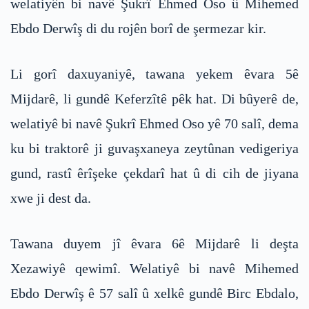
welatiyên bi navê Şukrî Ehmed Oso û Mihemed
Ebdo Derwîş di du rojên borî de şermezar kir.
Li gorî daxuyaniyê, tawana yekem êvara 5ê
Mijdarê, li gundê Keferzîtê pêk hat. Di bûyerê de,
welatiyê bi navê Şukrî Ehmed Oso yê 70 salî, dema
ku bi traktorê ji guvaşxaneya zeytûnan vedigeriya
gund, rastî êrîşeke çekdarî hat û di cih de jiyana
xwe ji dest da.
Tawana duyem jî êvara 6ê Mijdarê li deşta
Xezawiyê qewimî. Welatiyê bi navê Mihemed
Ebdo Derwîş ê 57 salî û xelkê gundê Birc Ebdalo,