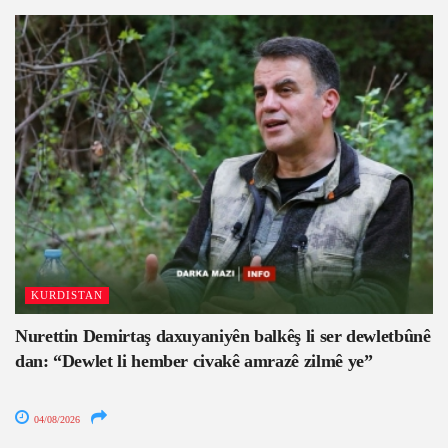
KURDISTAN
Nurettin Demirtaş daxuyaniyên balkêş li ser dewletbûnê
dan: “Dewlet li hember civakê amrazê zilmê ye”
04/08/2026