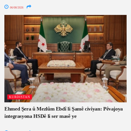
06/08/2026
KURDISTAN
Ehmed Şera û Mezlûm Ebdî li Şamê civiyan: Pêvajoya
integrasyona HSDê li ser masê ye