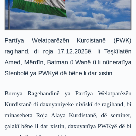
Partîya Welatparêzên Kurdistanê (PWK)
ragihand, di roja 17.12.2025ê, li Teşkîlatên
Amed, Mêrdîn, Batman û Wanê û li nûneratîya
Stenbolê ya PWKyê dê bêne li dar xistin.
Buroya Ragehandinê ya Partîya Welatparêzên
Kurdistanê di daxuyaniyeke nivîskî de ragihand, bi
minasebeta Roja Alaya Kurdistanê, dê seminer,
çalakî bêne li dar xistin, daxuyanîya PWKyê dê bi