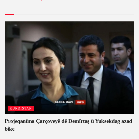
KURDISTAN
Projeqanûna Çarçoveyê dê Demîrtaş û Yuksekdag azad
bike