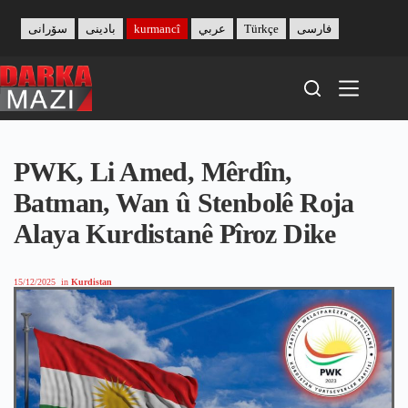
Skip
to
سۆرانی
بادینی
kurmancî
عربي
Türkçe
فارسی
content
PWK, Li Amed, Mêrdîn,
Batman, Wan û Stenbolê Roja
Alaya Kurdistanê Pîroz Dike
15/12/2025
in
Kurdistan