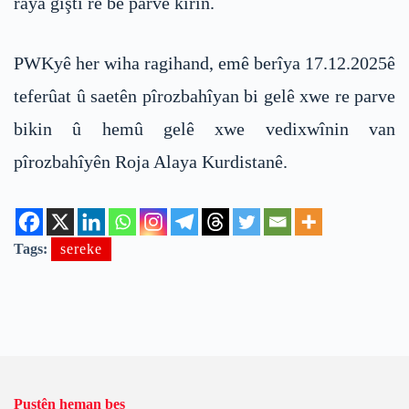
raya giştî re bê parve kirin.
PWKyê her wiha ragihand, emê berîya 17.12.2025ê
teferûat û saetên pîrozbahîyan bi gelê xwe re parve
bikin û hemû gelê xwe vedixwînin van
pîrozbahîyên Roja Alaya Kurdistanê.
Tags:
sereke
Pustên heman beş