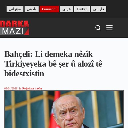
Skip
to
سۆرانی
بادینی
kurmancî
عربي
Türkçe
فارسی
content
Bahçeli: Li demeka nêzîk
Tirkiyeyeka bê şer û alozî tê
bidestxistin
06/01/2026
in
Rojhelata navîn