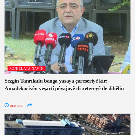
ROJHELATA NAVÎN
Sezgin Tanrıkulu banga yasaya çareseriyê kir:
Amadekariyên veşartî pêvajoyê di xetereyê de dihêlin
01/08/2026