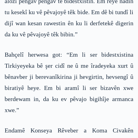
alozî pêngav pêngav tê bidestxistin. Em rêyê nadin
tu kesekî ku vê pêvajoyê têk bide. Em dê bi tundî li
dijî wan kesan rawestin ên ku li derfetekê digerin
da ku vê pêvajoyê têk bibin.”
Bahçelî herwesa got: “Em li ser bidestxistina
Tirkiyeyeka bê şer cidî ne û me îradeyeka xurt û
bênavber ji berevanîkirina ji hevgirtin, hevsengî û
biratiyê heye. Em bi aramî li ser bizavên xwe
berdewam in, da ku ev pêvajo bigihîje armanca
xwe.”
Endamê Konseya Rêveber a Koma Civakên