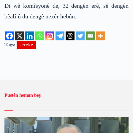
Di wê komîsyonê de, 32 dengên erê, sê dengên
bêalî û du dengê nexêr hebûn.
Tags:
sereke
Pustên heman beş