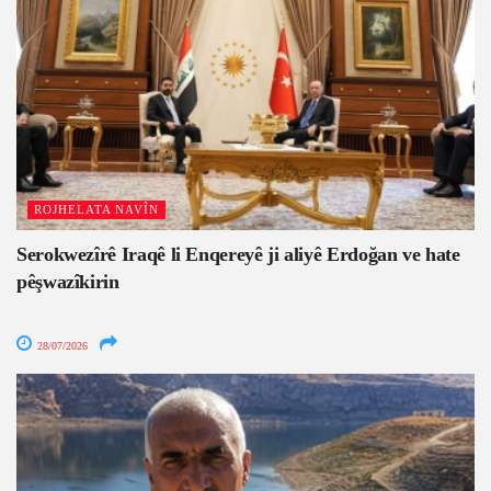
ROJHELATA NAVÎN
Serokwezîrê Iraqê li Enqereyê ji aliyê Erdoğan ve hate
pêşwazîkirin
28/07/2026