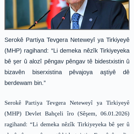
Serokê Partiya Tevgera Neteweyî ya Tirkiyeyê
(MHP) ragihand: “Li demeka nêzîk Tirkiyeyeka
bê şer û alozî pêngav pêngav tê bidestxistin û
bizavên biserxistina pêvajoya aştiyê dê
berdewam bin.”
Serokê Partiya Tevgera Neteweyî ya Tirkiyeyê
(MHP) Devlet Bahçeli îro (Sêşem, 06.01.2026)
ragihand: “Li demeka nêzîk Tirkiyeyeka bê şer û