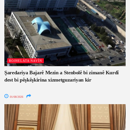
ROJHELATA NAVÎN
Şaredariya Bajarê Mezin a Stenbolê bi zimanê Kurdî
dest bi pêşkêşkirina xizmetguzariyan kir
01/08/2026