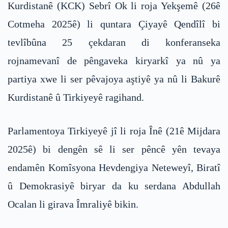
Kurdistanê (KCK) Sebrî Ok li roja Yekşemê (26ê
Cotmeha 2025ê) li quntara Çiyayê Qendîlî bi
tevlîbûna 25 çekdaran di konferanseka
rojnamevanî de pêngaveka kiryarkî ya nû ya
partiya xwe li ser pêvajoya aştiyê ya nû li Bakurê
Kurdistanê û Tirkiyeyê ragihand.
Parlamentoya Tirkiyeyê jî li roja Înê (21ê Mijdara
2025ê) bi dengên sê li ser pêncê yên tevaya
endamên Komîsyona Hevdengiya Neteweyî, Biratî
û Demokrasiyê biryar da ku serdana Abdullah
Ocalan li girava Îmraliyê bikin.