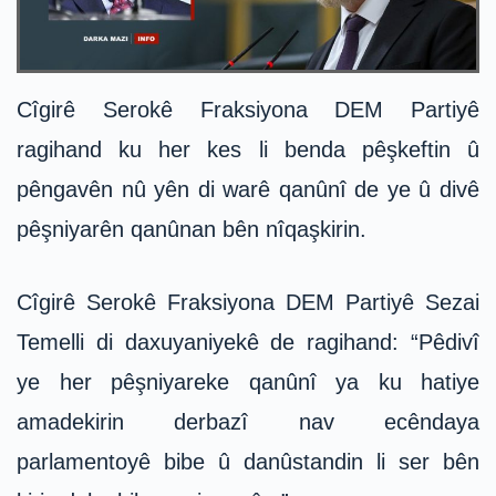
Cîgirê Serokê Fraksiyona DEM Partiyê
ragihand ku her kes li benda pêşkeftin û
pêngavên nû yên di warê qanûnî de ye û divê
pêşniyarên qanûnan bên nîqaşkirin.
Cîgirê Serokê Fraksiyona DEM Partiyê Sezai
Temelli di daxuyaniyekê de ragihand: “Pêdivî
ye her pêşniyareke qanûnî ya ku hatiye
amadekirin derbazî nav ecêndaya
parlamentoyê bibe û danûstandin li ser bên