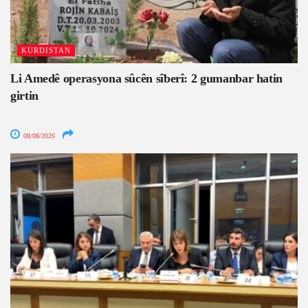
KURDISTAN
Li Amedê operasyona sûcên sîberî: 2 gumanbar hatin
girtin
08/08/2026