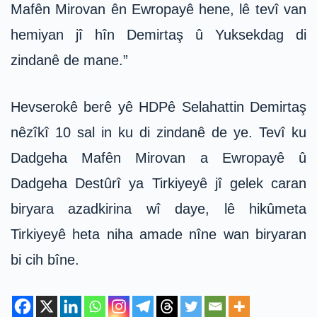
Mafên Mirovan ên Ewropayê hene, lê tevî van
hemiyan jî hîn Demirtaş û Yuksekdag di
zindanê de mane.”
Hevserokê berê yê HDPê Selahattin Demirtaş
nêzîkî 10 sal in ku di zindanê de ye. Tevî ku
Dadgeha Mafên Mirovan a Ewropayê û
Dadgeha Destûrî ya Tirkiyeyê jî gelek caran
biryara azadkirina wî daye, lê hikûmeta
Tirkiyeyê heta niha amade nîne wan biryaran
bi cih bîne.