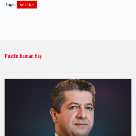
Tags:
sereke
Pustên heman beş