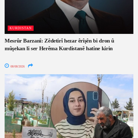
KURDISTAN
Mesrûr Barzanî: Zêdetirî hezar êrîşên bi dron û
mûşekan li ser Herêma Kurdistanê hatine kirin
08/08/2026