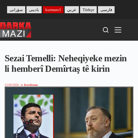
Skip
to
سۆرانی
بادینی
kurmancî
عربي
Türkçe
فارسی
content
Sezai Temelli: Neheqiyeke mezin
li hemberî Demîrtaş tê kirin
12/05/2026
in
Kurdistan