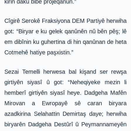
kirin daku bibe projeqanûn.”
Cîgirê Serokê Fraksiyona DEM Partiyê herwiha
got: “Biryar e ku gelek qanûnên nû bên pêş; lê
em dibînin ku guhertina di hin qanûnan de heta
Cotmehê hatiye paşxistin.”
Sezai Temelli herwesa bal kişand ser rewşa
girtiyên siyasî û got: “Neheqiyeke mezin li
hemberî girtiyên siyasî heye. Dadgeha Mafên
Mirovan a Ewropayê sê caran biryara
azadkirina Selahattin Demirtaş daye; herwiha
biryarên Dadgeha Destûrî û Peymannameyên