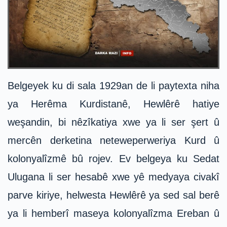
Belgeyek ku di sala 1929an de li paytexta niha
ya Herêma Kurdistanê, Hewlêrê hatiye
weşandin, bi nêzîkatiya xwe ya li ser şert û
mercên derketina neteweperweriya Kurd û
kolonyalîzmê bû rojev. Ev belgeya ku Sedat
Ulugana li ser hesabê xwe yê medyaya civakî
parve kiriye, helwesta Hewlêrê ya sed sal berê
ya li hemberî maseya kolonyalîzma Ereban û