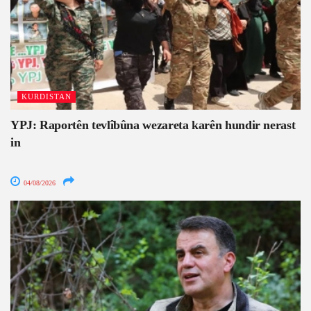
KURDISTAN
YPJ: Raportên tevlîbûna wezareta karên hundir nerast
in
04/08/2026