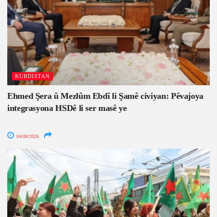
KURDISTAN
Ehmed Şera û Mezlûm Ebdî li Şamê civiyan: Pêvajoya
integrasyona HSDê li ser masê ye
04/08/2026