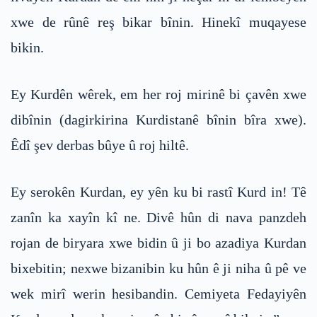
xwe de rûnê reş bikar bînin. Hinekî muqayese
bikin.
Ey Kurdên wêrek, em her roj mirinê bi çavên xwe
dibînin (dagirkirina Kurdistanê bînin bîra xwe).
Êdî şev derbas bûye û roj hiltê.
Ey serokên Kurdan, ey yên ku bi rastî Kurd in! Tê
zanîn ka xayîn kî ne. Divê hûn di nava panzdeh
rojan de biryara xwe bidin û ji bo azadiya Kurdan
bixebitin; nexwe bizanibin ku hûn ê ji niha û pê ve
wek mirî werin hesibandin. Cemiyeta Fedayiyên