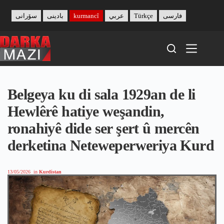
Skip
to
سۆرانی
بادینی
kurmancî
عربي
Türkçe
فارسی
content
Belgeya ku di sala 1929an de li
Hewlêrê hatiye weşandin,
ronahiyê dide ser şert û mercên
derketina Neteweperweriya Kurd
13/05/2026
in
Kurdistan