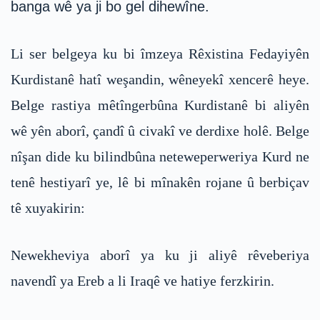
banga wê ya ji bo gel dihewîne.
Li ser belgeya ku bi îmzeya Rêxistina Fedayiyên
Kurdistanê hatî weşandin, wêneyekî xencerê heye.
Belge rastiya mêtîngerbûna Kurdistanê bi aliyên
wê yên aborî, çandî û civakî ve derdixe holê. Belge
nîşan dide ku bilindbûna neteweperweriya Kurd ne
tenê hestiyarî ye, lê bi mînakên rojane û berbiçav
tê xuyakirin:
Newekheviya aborî ya ku ji aliyê rêveberiya
navendî ya Ereb a li Iraqê ve hatiye ferzkirin.