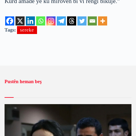
Kurd amade ye ku mirovên bi vî rengî bikuje.”
Tags:
sereke
Pustên heman beş