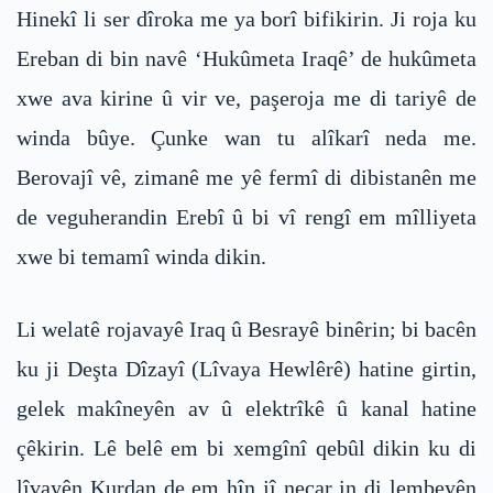
Hinekî li ser dîroka me ya borî bifikirin. Ji roja ku
Ereban di bin navê ‘Hukûmeta Iraqê’ de hukûmeta
xwe ava kirine û vir ve, paşeroja me di tariyê de
winda bûye. Çunke wan tu alîkarî neda me.
Berovajî vê, zimanê me yê fermî di dibistanên me
de veguherandin Erebî û bi vî rengî em mîlliyeta
xwe bi temamî winda dikin.
Li welatê rojavayê Iraq û Besrayê binêrin; bi bacên
ku ji Deşta Dîzayî (Lîvaya Hewlêrê) hatine girtin,
gelek makîneyên av û elektrîkê û kanal hatine
çêkirin. Lê belê em bi xemgînî qebûl dikin ku di
lîvayên Kurdan de em hîn jî neçar in di lembeyên