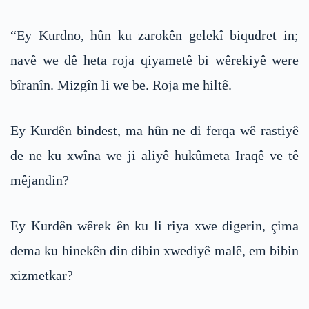
“Ey Kurdno, hûn ku zarokên gelekî biqudret in;
navê we dê heta roja qiyametê bi wêrekiyê were
bîranîn. Mizgîn li we be. Roja me hiltê.
Ey Kurdên bindest, ma hûn ne di ferqa wê rastiyê
de ne ku xwîna we ji aliyê hukûmeta Iraqê ve tê
mêjandin?
Ey Kurdên wêrek ên ku li riya xwe digerin, çima
dema ku hinekên din dibin xwediyê malê, em bibin
xizmetkar?