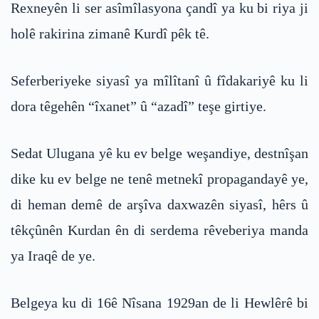
Rexneyên li ser asîmîlasyona çandî ya ku bi riya ji
holê rakirina zimanê Kurdî pêk tê.
Seferberiyeke siyasî ya mîlîtanî û fîdakariyê ku li
dora têgehên “îxanet” û “azadî” teşe girtiye.
Sedat Ulugana yê ku ev belge weşandiye, destnîşan
dike ku ev belge ne tenê metnekî propagandayê ye,
di heman demê de arşîva daxwazên siyasî, hêrs û
têkçûnên Kurdan ên di serdema rêveberiya manda
ya Iraqê de ye.
Belgeya ku di 16ê Nîsana 1929an de li Hewlêrê bi