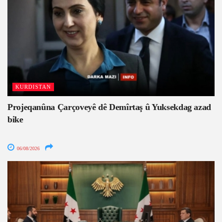
KURDISTAN
Projeqanûna Çarçoveyê dê Demîrtaş û Yuksekdag azad
bike
06/08/2026