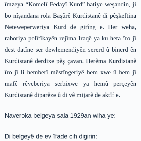
îmzeya “Komelî Fedayî Kurd” hatiye weşandin, ji
bo nîşandana rola Başûrê Kurdistanê di pêşkeftina
Neteweperweriya Kurd de girîng e. Her weha,
raboriya polîtîkayên rejîma Iraqê ya ku heta îro jî
dest datîne ser dewlemendiyên sererd û binerd ên
Kurdistanê derdixe pêş çavan. Herêma Kurdistanê
îro jî li hemberî mêstîngeriyê hem xwe û hem jî
mafê rêveberiya serbixwe ya hemû perçeyên
Kurdistanê diparêze û di vê mijarê de aktîf e.
Naveroka belgeya sala 1929an wiha ye:
Di belgeyê de ev îfade cih digirin: