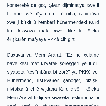
konserekê de got, Şivan dijminatiya xwe li
hember wê nîşan da. Lê niha, rabirdûya
xwe ji bîrkir û hemberî hûnermendekî Kurd
ku daxwaza mafê xwe dike li kêleka
êrişkarên mafyaya PKKê cih girt.
Daxuyaniya Mem Ararat, “Ez ne xulamê
bavê kesî me” kiryarek şoreşgerî ye li dijî
siyaseta “teslîmbûna bi zorê” ya PKKê ye.
Hunermend, lîstikvanên şanoger, bizîşk,
nivîskar û ehlê wijdana Kurd divê li kêleka
Mem Ararat li dijî vê siyaseta teslîmbûna bi