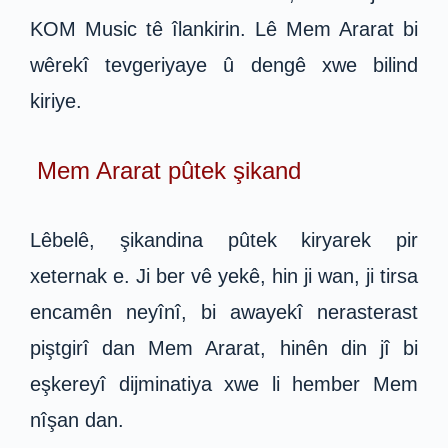
KOM Music tê îlankirin. Lê Mem Ararat bi
wêrekî tevgeriyaye û dengê xwe bilind
kiriye.
Mem Ararat pûtek şikand
Lêbelê, şikandina pûtek kiryarek pir
xeternak e. Ji ber vê yekê, hin ji wan, ji tirsa
encamên neyînî, bi awayekî nerasterast
piştgirî dan Mem Ararat, hinên din jî bi
eşkereyî dijminatiya xwe li hember Mem
nîşan dan.