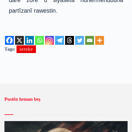
darê zorê û siyaseta hunermendbûna
partîzanî rawestin.
Tags:
sereke
Pustên heman beş