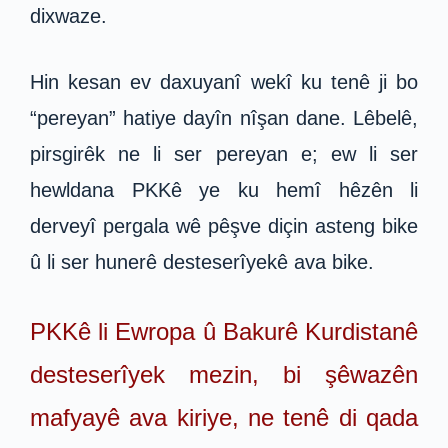
dixwaze.
Hin kesan ev daxuyanî wekî ku tenê ji bo
“pereyan” hatiye dayîn nîşan dane. Lêbelê,
pirsgirêk ne li ser pereyan e; ew li ser
hewldana PKKê ye ku hemî hêzên li
derveyî pergala wê pêşve diçin asteng bike
û li ser hunerê desteserîyekê ava bike.
PKKê li Ewropa û Bakurê Kurdistanê
desteserîyek mezin, bi şêwazên
mafyayê ava kiriye, ne tenê di qada