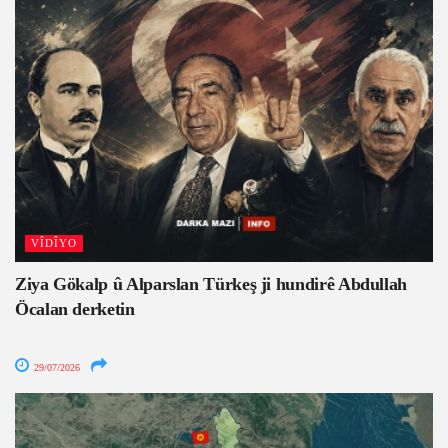
VÎDÎYO
Ziya Gökalp û Alparslan Türkeş ji hundirê Abdullah
Öcalan derketin
29/07/2026