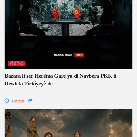
VÎDÎYO
Bazara li ser Herêma Garê ya di Navbera PKK û
Dewleta Tirkiyeyê de
16/07/2026