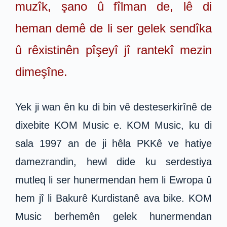
muzîk, şano û fîlman de, lê di
heman demê de li ser gelek sendîka
û rêxistinên pîşeyî jî rantekî mezin
dimeşîne.
Yek ji wan ên ku di bin vê desteserkirînê de
dixebite KOM Music e. KOM Music, ku di
sala 1997 an de ji hêla PKKê ve hatiye
damezrandin, hewl dide ku serdestiya
mutleq li ser hunermendan hem li Ewropa û
hem jî li Bakurê Kurdistanê ava bike. KOM
Music berhemên gelek hunermendan