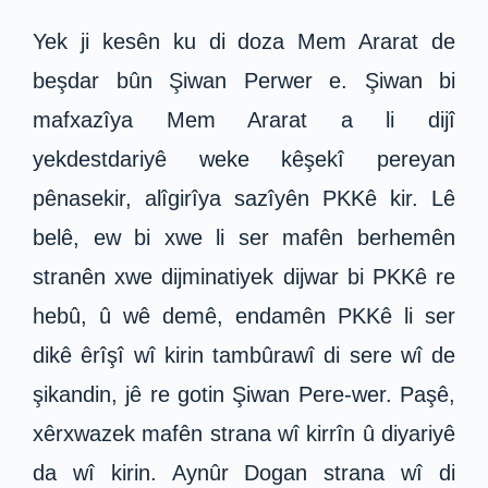
Yek ji kesên ku di doza Mem Ararat de
beşdar bûn Şiwan Perwer e. Şiwan bi
mafxazîya Mem Ararat a li dijî
yekdestdariyê weke kêşekî pereyan
pênasekir, alîgirîya sazîyên PKKê kir. Lê
belê, ew bi xwe li ser mafên berhemên
stranên xwe dijminatiyek dijwar bi PKKê re
hebû, û wê demê, endamên PKKê li ser
dikê êrîşî wî kirin tambûrawî di sere wî de
şikandin, jê re gotin Şiwan Pere-wer. Paşê,
xêrxwazek mafên strana wî kirrîn û diyariyê
da wî kirin. Aynûr Dogan strana wî di