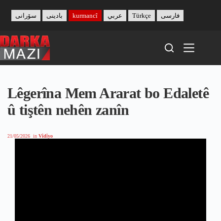
Skip
to
سۆرانی
بادینی
kurmancî
عربي
Türkçe
فارسی
content
Lêgerîna Mem Ararat bo Edaletê
û tiştên nehên zanîn
21/05/2026
in
Vîdîyo