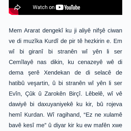
Mem Ararat dengekî ku ji aliyê nifşê ciwan
ve di muzîka Kurdî de pir tê hezkirin e. Em
wî bi giranî bi stranên wî yên li ser
Cemîlayê nas dikin, ku cenazeyê wê di
dema şerê Xendekan de di selacê de
hatibû veşartin, û bi stranên wî yên li ser
Evîn, Çûk û Zarokên Birçî. Lêbelê, wî vê
dawiyê bi daxuyaniyekê ku kir, bû rojeva
hemî Kurdan. Wî ragihand, “Ez ne xulamê
bavê kesî me” û diyar kir ku ew mafên xwe