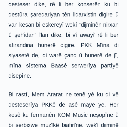
desteser dike, rê li ber konserên ku bi
destûra şaredariyan tên lidarxistin digire û
van kesan bi eşkereyî wekî “dijminên nirxan
û şehîdan” îlan dike, bi vî awayî rê li ber
afirandina hunerê digire. PKK Mîna di
siyasetê de, di warê çand û hunerê de jî,
mîna sîstema Baasê serwerîya partîyê
disepîne.
Bi rastî, Mem Ararat ne tenê yê ku di vê
desteserîya PKKê de asê maye ye. Her
kesê ku fermanên KOM Music neşopîne û
bi serbixwe muzîkê biafirîne, wekî dijminê