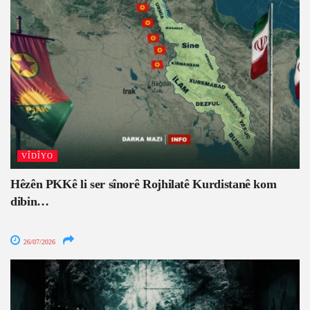
VÎDÎYO
Hêzên PKKê li ser sînorê Rojhilatê Kurdistanê kom
dibin…
26/07/2026