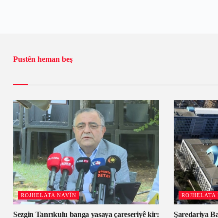
Pustên heman beş
ROJHELATA NAVÎN
ROJHELATA
Sezgin Tanrıkulu banga yasaya çareseriyê kir:
Şaredariya Ba