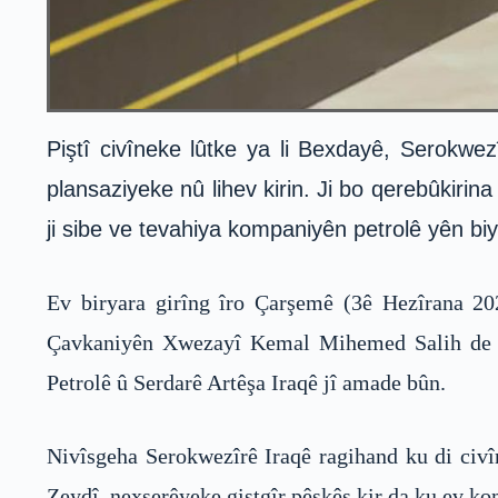
Piştî civîneke lûtke ya li Bexdayê, Serokw
plansaziyeke nû lihev kirin. Ji bo qerebûkirin
ji sibe ve tevahiya kompaniyên petrolê yên biy
Ev biryara girîng îro Çarşemê (3ê Hezîrana 20
Çavkaniyên Xwezayî Kemal Mihemed Salih de ket
Petrolê û Serdarê Artêşa Iraqê jî amade bûn.
Nivîsgeha Serokwezîrê Iraqê ragihand ku di civî
Zeydî, nexşerêyeke giştgîr pêşkêş kir da ku ev ko