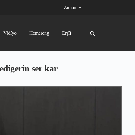
Ziman
Vîdîyo
Hemereng
Erşîf
digerin ser kar