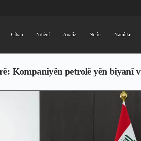
Cîhan
Nihênî
Analîz
Nerîn
Namîlke
ê: Kompaniyên petrolê yên biyanî ve