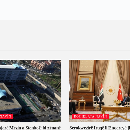
 NAVÎN
ROJHELATA NAVÎN
jarê Mezin a Stenbolê bi zimanê
Serokwezîrê Iraqê li Enqereyê ji