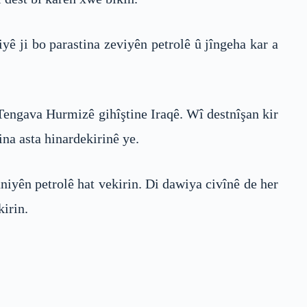
ê ji bo parastina zeviyên petrolê û jîngeha kar a
a Tengava Hurmizê gihîştine Iraqê. Wî destnîşan kir
na asta hinardekirinê ye.
niyên petrolê hat vekirin. Di dawiya civînê de her
kirin.