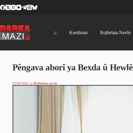
Skip
to
content
⌂
Kurdistan
Rojhelata Navîn
Pêngava aborî ya Bexda û Hewlêr
03/06/2026
in
Rojhelata navîn