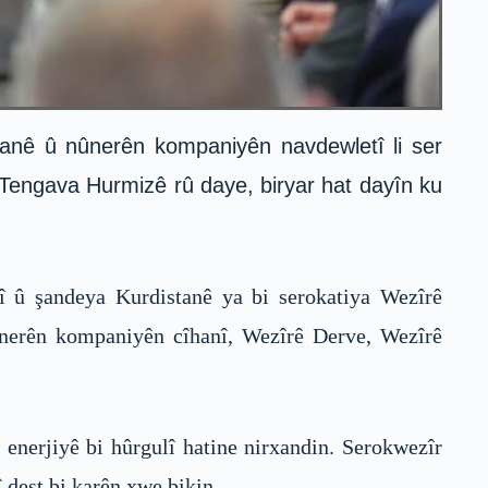
tanê û nûnerên kompaniyên navdewletî li ser
na Tengava Hurmizê rû daye, biryar hat dayîn ku
î û şandeya Kurdistanê ya bi serokatiya Wezîrê
ûnerên kompaniyên cîhanî, Wezîrê Derve, Wezîrê
enerjiyê bi hûrgulî hatine nirxandin. Serokwezîr
 dest bi karên xwe bikin.