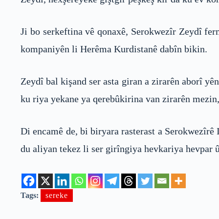
Ji bo serkeftina vê qonaxê, Serokwezîr Zeydî fer
kompaniyên li Herêma Kurdistanê dabîn bikin.
Zeydî bal kişand ser asta giran a zirarên aborî yê
ku riya yekane ya qerebûkirina van zirarên mezin,
Di encamê de, bi biryara rasterast a Serokwezîrê 
du aliyan tekez li ser girîngiya hevkariya hevpar 
Tags:
sereke