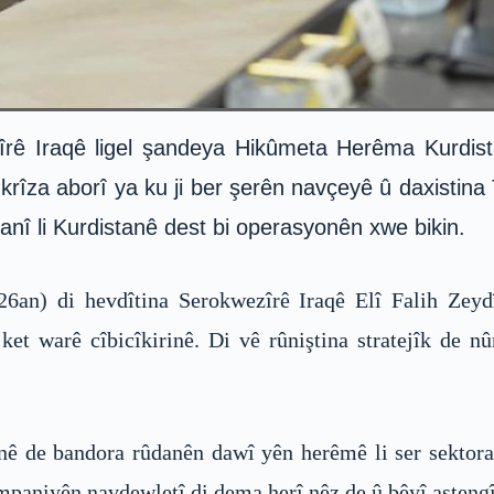
ezîrê Iraqê ligel şandeya Hikûmeta Herêma Kurdis
a krîza aborî ya ku ji ber şerên navçeyê û daxisti
anî li Kurdistanê dest bi operasyonên xwe bikin.
26an) di hevdîtina Serokwezîrê Iraqê Elî Falih Zeyd
 warê cîbicîkirinê. Di vê rûniştina stratejîk de n
nê de bandora rûdanên dawî yên herêmê li ser sektora 
mpaniyên navdewletî di dema herî nêz de û bêyî astengî