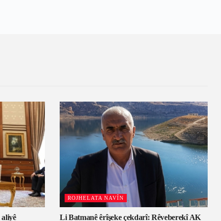
ROJHELATA NAVÎN
 aliyê
Li Batmanê êrîşeke çekdarî: Rêveberekî AK