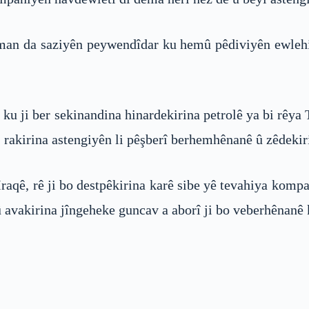
man da saziyên peywendîdar ku hemû pêdiviyên ewlehiy
n ku ji ber sekinandina hinardekirina petrolê ya bi rêy
 rakirina astengiyên li pêşberî berhemhênanê û zêdekiri
Iraqê, rê ji bo destpêkirina karê sibe yê tevahiya kompa
û avakirina jîngeheke guncav a aborî ji bo veberhênanê 