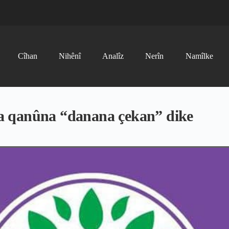
Cîhan
Nihênî
Analîz
Nerîn
Namîlke
a qanûna “danana çekan” dike