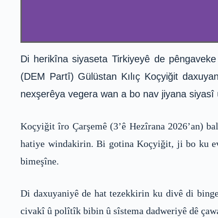
Di herikîna siyaseta Tirkiyeyê de pêngavek
(DEM Partî) Gülüstan Kılıç Koçyiğit daxuya
nexşerêya vegera wan a bo nav jiyana siyasî û c
Koçyiğit îro Çarşemê (3’ê Hezîrana 2026’an) bal
hatiye windakirin. Bi gotina Koçyiğit, ji bo ku e
bimeşîne.
Di daxuyaniyê de hat tezekkirin ku divê di binge
civakî û polîtîk bibin û sîstema dadweriyê dê çaw