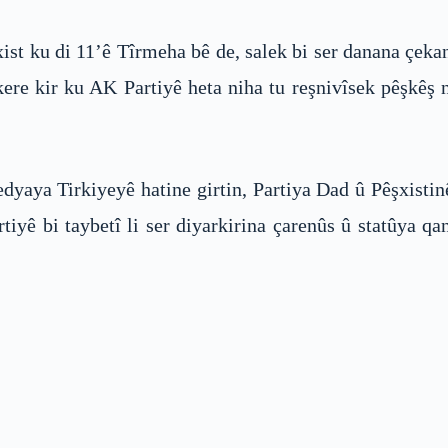
 xist ku di 11’ê Tîrmeha bê de, salek bi ser danana çe
kere kir ku AK Partiyê heta niha tu reşnivîsek pêşkêş
edyaya Tirkiyeyê hatine girtin, Partiya Dad û Pêşxistin
rtiyê bi taybetî li ser diyarkirina çarenûs û statûya 