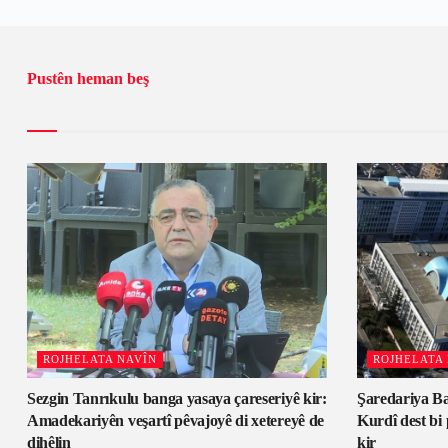
Pustên heman beş
ROJHELATA NAVÎN
ROJHELATA
Sezgin Tanrıkulu banga yasaya çareseriyê kir:
Şaredariya Ba
Amadekariyên veşartî pêvajoyê di xetereyê de
Kurdî dest bi
dihêlin
kir