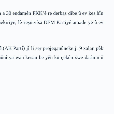
kan a 30 endamên PKK’ê re derbas dibe û ev kes hîn
 nekiriye, lê reşnivîsa DEM Partiyê amade ye û ev
ê (AK Partî) jî li ser projeqanûneke ji 9 xalan pêk
qanûnî ya wan kesan be yên ku çekên xwe datînin û