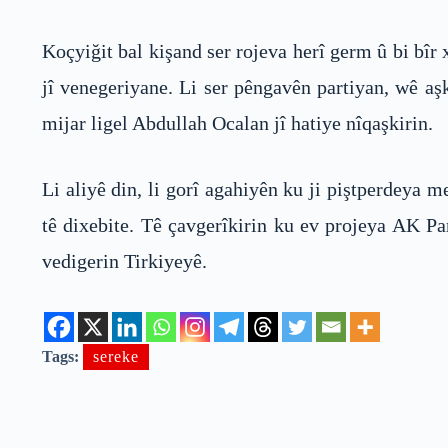
Koçyiğit bal kişand ser rojeva herî germ û bi bîr
jî venegeriyane. Li ser pêngavên partiyan, wê aş
mijar ligel Abdullah Ocalan jî hatiye nîqaşkirin.
Li aliyê din, li gorî agahiyên ku ji piştperdeya m
tê dixebite. Tê çavgerîkirin ku ev projeya AK Pa
vedigerin Tirkiyeyê.
Tags:
sereke