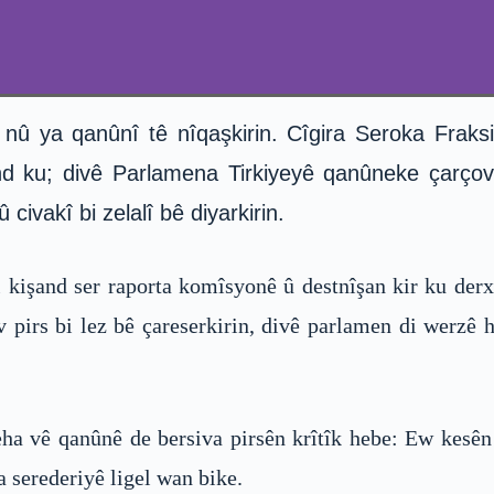
e nû ya qanûnî tê nîqaşkirin. Cîgira Seroka Fra
nd ku; divê Parlamena Tirkiyeyê qanûneke çarçov
ivakî bi zelalî bê diyarkirin.
 kişand ser raporta komîsyonê û destnîşan kir ku der
v pirs bi lez bê çareserkirin, divê parlamen di werzê 
ha vê qanûnê de bersiva pirsên krîtîk hebe: Ew kesên
a serederiyê ligel wan bike.