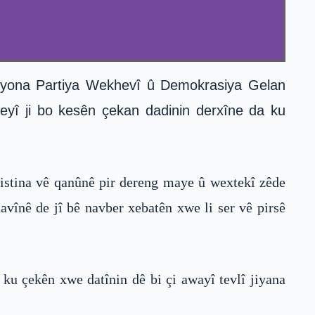
ksiyona Partiya Wekhevî û Demokrasiya Gelan
eyî ji bo kesên çekan dadinin derxîne da ku
xistina vê qanûnê pir dereng maye û wextekî zêde
havînê de jî bê navber xebatên xwe li ser vê pirsê
 ku çekên xwe datînin dê bi çi awayî tevlî jiyana