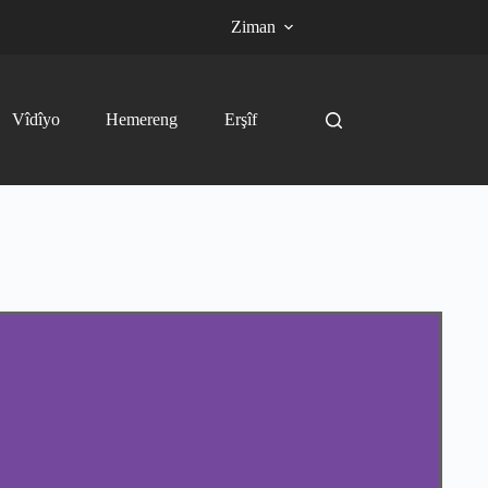
Ziman
Vîdîyo
Hemereng
Erşîf