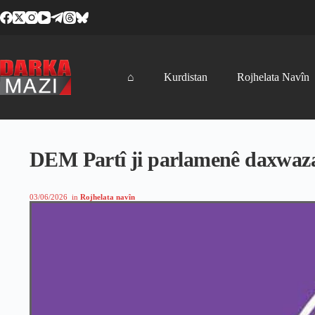
Skip
to
content
⌂
Kurdistan
Rojhelata Navîn
DEM Partî ji parlamenê daxwaz
03/06/2026
in
Rojhelata navîn