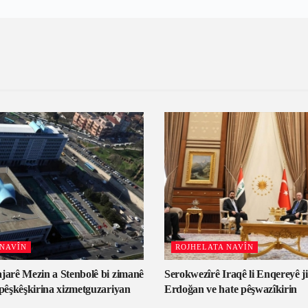
 NAVÎN
ROJHELATA NAVÎN
jarê Mezin a Stenbolê bi zimanê
Serokwezîrê Iraqê li Enqereyê ji
 pêşkêşkirina xizmetguzariyan
Erdoğan ve hate pêşwazîkirin