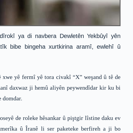
 dîrokî ya di navbera Dewletên Yekbûyî yên
k bibe bingeha xurtkirina aramî, ewlehî û
 xwe yê fermî yê tora civakî “X” weşand û tê de
zanî daxwaz ji hemû aliyên peywendîdar kir ku bi
be domdar.
eyê de roleke hêsankar û piştgir lîstine daku ev
erîka û Îranê li ser paketeke berfireh a ji bo