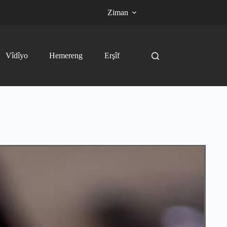
Ziman
Vîdîyo
Hemereng
Erşîf