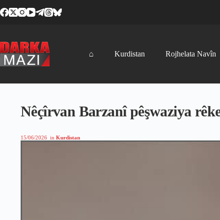
Skip
to
content
⌂
Kurdistan
Rojhelata Navîn
Nêçîrvan Barzanî pêşwaziya rêke
15/06/2026
in
Kurdistan