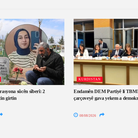
KURDISTAN
asyona sûcên sîberî: 2
Endamên DEM Partiyê li TBM
n girtin
çarçoveyê gava yekem a demokr
08/08/2026