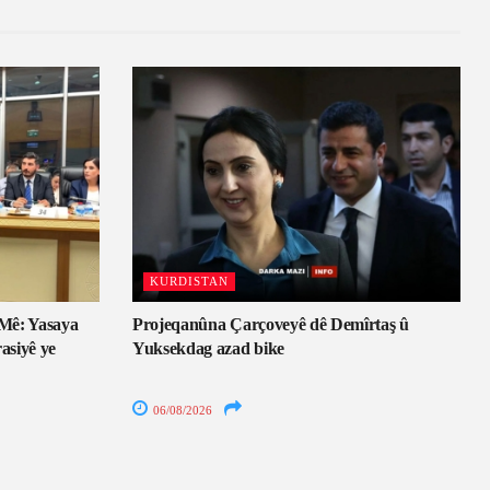
KURDISTAN
Mê: Yasaya
Projeqanûna Çarçoveyê dê Demîrtaş û
asiyê ye
Yuksekdag azad bike
06/08/2026