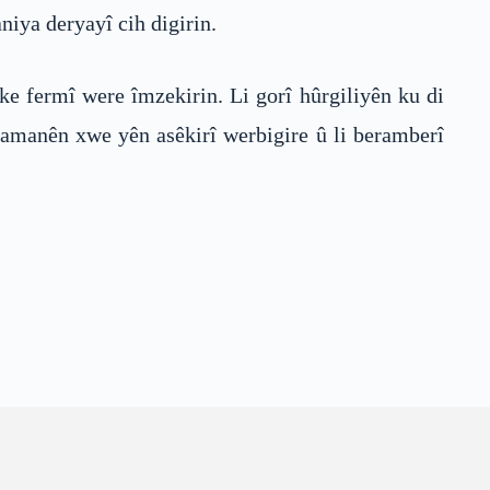
niya deryayî cih digirin.
ke fermî were îmzekirin. Li gorî hûrgiliyên ku di
 samanên xwe yên asêkirî werbigire û li beramberî