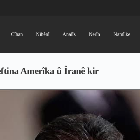
Cîhan
Nihênî
Analîz
Nerîn
Namîlke
ftina Amerîka û Îranê kir