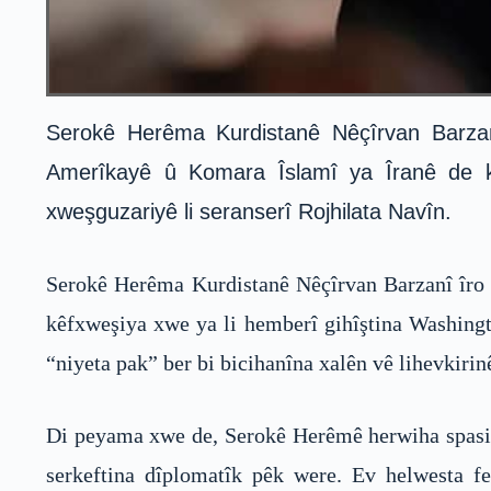
Serokê Herêma Kurdistanê Nêçîrvan Barzanî
Amerîkayê û Komara Îslamî ya Îranê de ki
xweşguzariyê li seranserî Rojhilata Navîn.
Serokê Herêma Kurdistanê Nêçîrvan Barzanî îro 
kêfxweşiya xwe ya li hemberî gihîştina Washingt
“niyeta pak” ber bi bicihanîna xalên vê lihevkiri
Di peyama xwe de, Serokê Herêmê herwiha spasiya
serkeftina dîplomatîk pêk were. Ev helwesta f