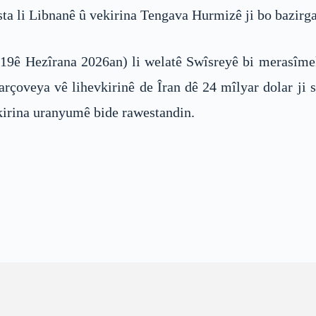
esta li Libnanê û vekirina Tengava Hurmizê ji bo bazirga
ê (19ê Hezîrana 2026an) li welatê Swîsreyê bi merasîme
rçoveya vê lihevkirinê de Îran dê 24 mîlyar dolar ji
irina uranyumê bide rawestandin.