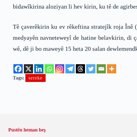
bidawîkirina aloziyan li hev kirin, ku tê de agirb
Tê çaverêkirin ku ev rêkeftina stratejîk roja În
medyayên navneteweyî de hatine belavkirin, di ça
wê, dê ji bo maweyê 15 heta 20 salan dewlemendk
Tags:
sereke
Pustên heman beş