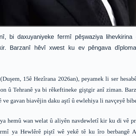
, bi daxuyaniyeke fermî pêşwaziya lihevkirina
r. Barzanî hêvî xwest ku ev pêngava dîplomatî
(Duşem, 15ê Hezîrana 2026an), peyamek li ser hesabê
on û Tehranê ya bi rêkeftineke giştgir anî ziman. Bar
nê ve gavan biavêjin daku aştî û ewlehiya li navçeyê bi
 hemû wan welat û aliyên navdewletî kir ku di vê pros
ermî ya Hewlêrê piştî wê yekê tê ku îro berbangê Am