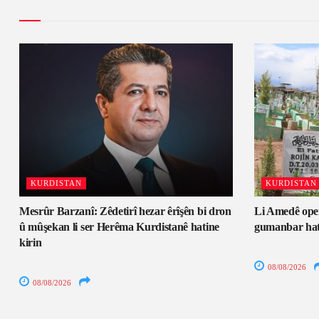
KURDISTAN
KURDISTAN
Mesrûr Barzanî: Zêdetirî hezar êrîşên bi dron
Li Amedê oper
û mûşekan li ser Herêma Kurdistanê hatine
gumanbar hati
kirin
08/08/2026
08/08/2026