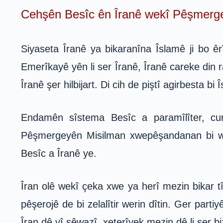
Cehşên Besîc ên Îranê wekî Pêşmerge
Siyaseta Îranê ya bikaranîna Îslamê ji bo êr
Emerîkayê yên li ser Îranê, Îranê careke din ra
Îranê şer hilbijart. Di cih de piştî agirbesta
Endamên sîstema Besîc a paramîlîter, cur
Pêşmergeyên Misilman xwepêşandanan bi wan
Besîc a Îranê ye.
Îran olê wekî çeka xwe ya herî mezin bikar 
pêşerojê de bi zelalîtir werin dîtin. Ger part
Îran dê vî şêwazî, xeterîyek mezin dê li ser b