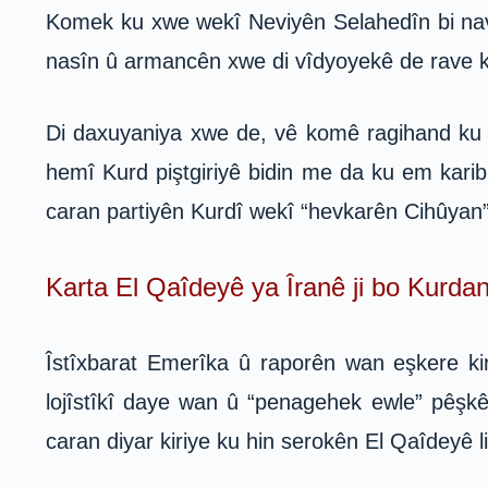
Komek ku xwe wekî Neviyên Selahedîn bi nav d
nasîn û armancên xwe di vîdyoyekê de rave ki
Di daxuyaniya xwe de, vê komê ragihand ku a
hemî Kurd piştgiriyê bidin me da ku em karibi
caran partiyên Kurdî wekî “hevkarên Cihûyan” 
Karta El Qaîdeyê ya Îranê ji bo Kurdan
Îstîxbarat Emerîka û raporên wan eşkere kir
lojîstîkî daye wan û “penagehek ewle” pêşkêş
caran diyar kiriye ku hin serokên El Qaîdeyê li