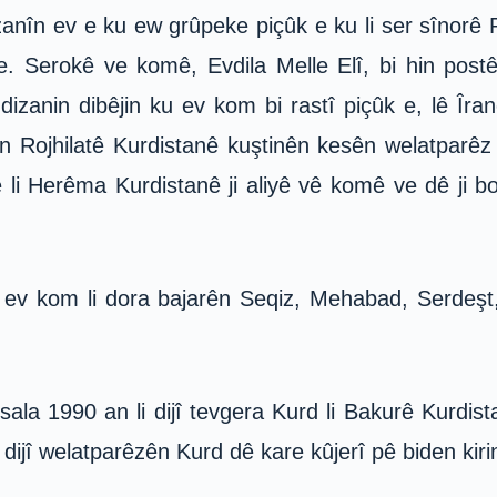
anîn ev e ku ew grûpeke piçûk e ku li ser sînorê 
e. Serokê ve komê, Evdila Melle Elî, bi hin pos
izanin dibêjin ku ev kom bi rastî piçûk e, lê Îr
 Rojhilatê Kurdistanê kuştinên kesên welatparêz b
tê li Herêma Kurdistanê ji aliyê vê komê ve dê ji 
 ev kom li dora bajarên Seqiz, Mehabad, Serdeşt,
sala 1990 an li dijî tevgera Kurd li Bakurê Kurdist
 dijî welatparêzên Kurd dê kare kûjerî pê biden kiri