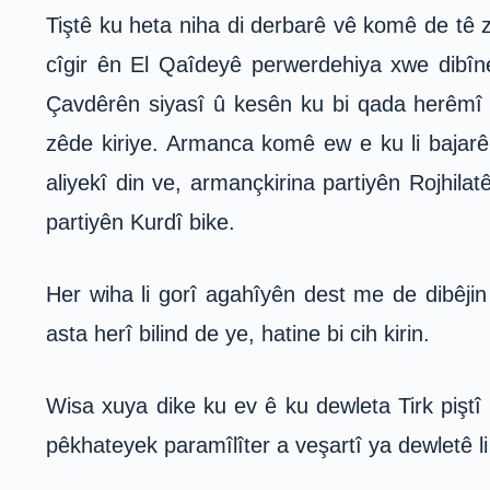
Tiştê ku heta niha di derbarê vê komê de tê z
cîgir ên El Qaîdeyê perwerdehiya xwe dibîn
Çavdêrên siyasî û kesên ku bi qada herêmî d
zêde kiriye. Armanca komê ew e ku li bajarên
aliyekî din ve, armançkirina partiyên Rojhila
partiyên Kurdî bike.
Her wiha li gorî agahîyên dest me de dibêjin
asta herî bilind de ye, hatine bi cih kirin.
Wisa xuya dike ku ev ê ku dewleta Tirk piştî 
pêkhateyek paramîlîter a veşartî ya dewletê li