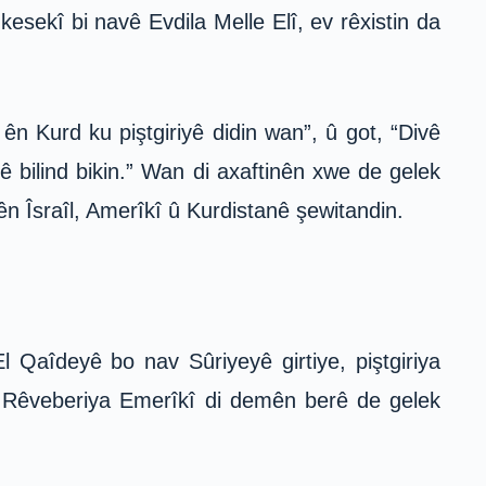
sekî bi navê Evdila Melle Elî, ev rêxistin da
 Kurd ku piştgiriyê didin wan”, û got, “Divê
ê bilind bikin.” Wan di axaftinên xwe de gelek
n Îsraîl, Amerîkî û Kurdistanê şewitandin.
 Qaîdeyê bo nav Sûriyeyê girtiye, piştgiriya
ye. Rêveberiya Emerîkî di demên berê de gelek