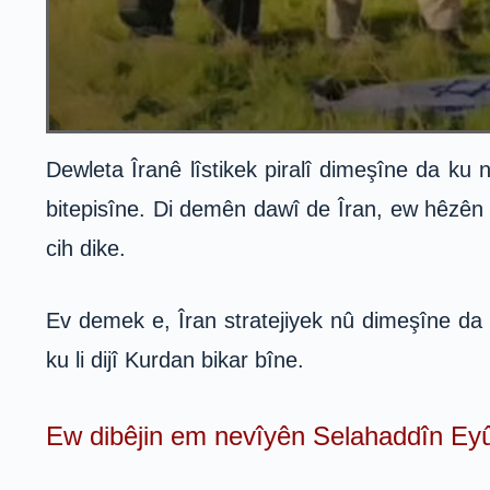
Dewleta Îranê lîstikek piralî dimeşîne da ku
bitepisîne. Di demên dawî de Îran, ew hêzên g
cih dike.
Ev demek e, Îran stratejiyek nû dimeşîne da ku
ku li dijî Kurdan bikar bîne.
Ew dibêjin em nevîyên Selahaddîn Eyûb