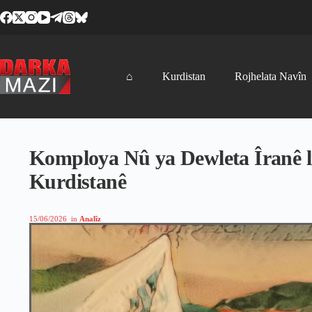
Skip
to
content
⌂
Kurdistan
Rojhelata Navîn
Komploya Nû ya Dewleta Îranê li
Kurdistanê
15/06/2026
in
Analîz