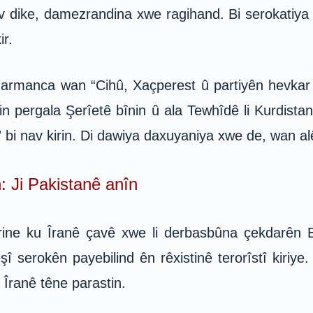
ike, damezrandina xwe ragihand. Bi serokatiya ke
r.
rmanca wan “Cihû, Xaçperest û partiyên hevkar ên
n pergala Şerîetê bînin û ala Tewhîdê li Kurdistan
bi nav kirin. Di dawiya daxuyaniya xwe de, wan alê
: Ji Pakistanê anîn
ine ku Îranê çavê xwe li derbasbûna çekdarên El
î serokên payebilind ên rêxistinê terorîstî kiri
 Îranê têne parastin.