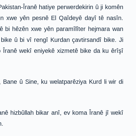
Pakistan-Îranê hatiye perwerdekirin û ji komên
tên xwe yên pesnê El Qaîdeyê dayî tê nasîn.
anê bi hêzên xwe yên paramîlîter hejmara wan
ike û bi vî rengî Kurdan çavtirsandî bike. Ji
bo Îranê wekî eniyekê xizmetê bike da ku êrîşî
 Bane û Sine, ku welatparêziya Kurd li wir di
anê hizbûllah bikar anî, ev koma Îranê jî wekî
n.