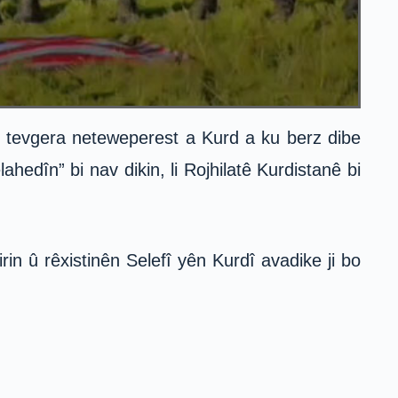
 û tevgera neteweperest a Kurd a ku berz dibe
edîn” bi nav dikin, li Rojhilatê Kurdistanê bi
rin û rêxistinên Selefî yên Kurdî avadike ji bo