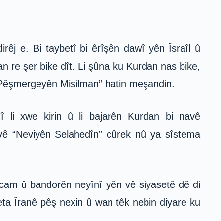
rêj e. Bi taybetî bi êrîşên dawî yên Îsraîl û
wan re şer bike dît. Li şûna ku Kurdan nas bike,
vê “Pêşmergeyên Misilman” hatin meşandin.
 li xwe kirin û li bajarên Kurdan bi navê
vê “Neviyên Selahedîn” cûrek nû ya sîstema
ncam û bandorên neyînî yên vê siyasetê dê di
aseta Îranê pêş nexin û wan têk nebin diyare ku