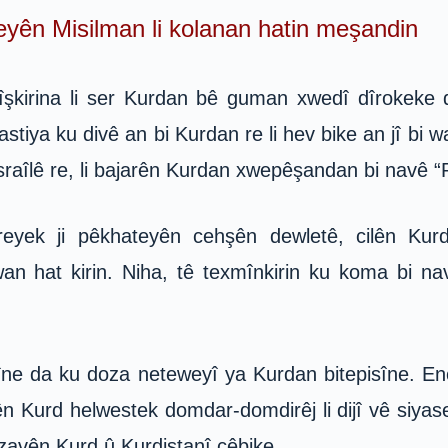
yên Misilman li kolanan hatin meşandin
îşkirina li ser Kurdan bê guman xwedî dîrokeke di
stiya ku divê an bi Kurdan re li hev bike an jî bi 
 bi Îsraîlê re, li bajarên Kurdan xwepêşandan bi na
eyek ji pêkhateyên cehşên dewletê, cilên Kurdî
 hat kirin. Niha, tê texmînkirin ku koma bi na
tîne da ku doza neteweyî ya Kurdan bitepisîne. E
iyên Kurd helwestek domdar-domdirêj li dijî vê siy
izavên Kurd û Kurdistanî çêbike.