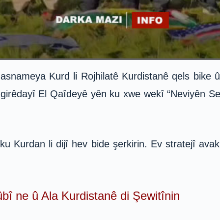
 nasnameya Kurd li Rojhilatê Kurdistanê qels bike
irêdayî El Qaîdeyê yên ku xwe wekî “Neviyên Selah
 Kurdan li dijî hev bide şerkirin. Ev stratejî avaki
î ne û Ala Kurdistanê di Şewitînin