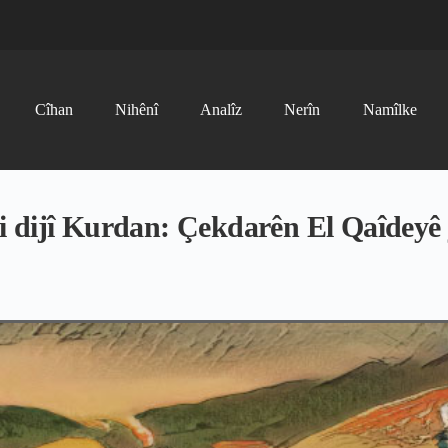
Cîhan
Nihênî
Analîz
Nerîn
Namîlke
 dijî Kurdan: Çekdarên El Qaîdeyê j