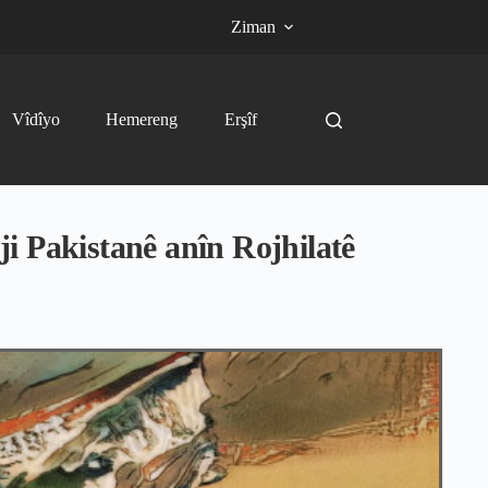
Ziman
Vîdîyo
Hemereng
Erşîf
i Pakistanê anîn Rojhilatê