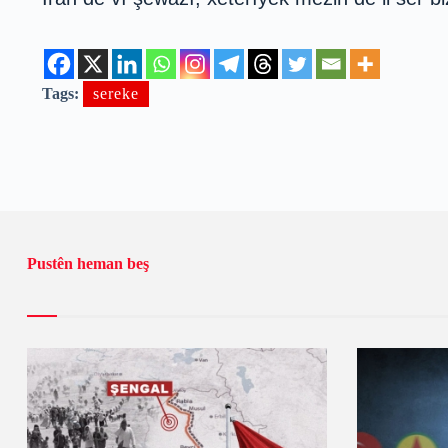
Tags:
sereke
Pustên heman beş