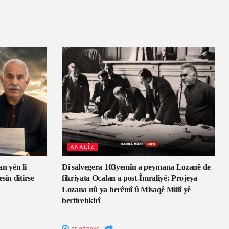
ANALÎZ
an yên li
Di salvegera 103yemîn a peymana Lozanê de
sin ditirse
fikriyata Ocalan a post-Îmraliyê: Projeya
Lozana nû ya herêmî û Misaqê Millî yê
berfirehkirî