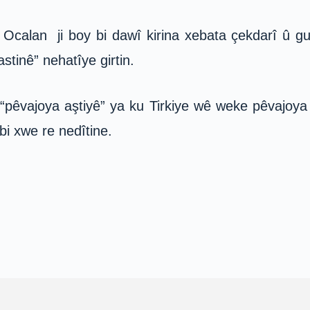
a Ocalan ji boy bi dawî kirina xebata çekdarî û g
stinê” nehatîye girtin.
pêvajoya aştiyê” ya ku Tirkiye wê weke pêvajoya T
bi xwe re nedîtine.