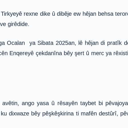
irkyeyê rexne dike û dibêje ew hêjan behsa terorê 
ve girêdide.
a Ocalan ya Sibata 2025an, lê hêjan di pratîk d
cên Enqereyê çekdanîna bêy şert û merc ya rêxist
.
avêtin, ango yasa û rêsayên taybet bi pêvajoya a
e ku dixwaze bêy pêşkêşkirina ti mafên destûrî, p