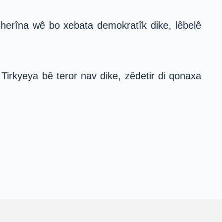
uherîna wê bo xebata demokratîk dike, lêbelê
irkyeya bê teror nav dike, zêdetir di qonaxa