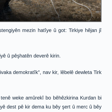
engiyên mezin hatîye û got: Tirkiye hêjan jî
iyê û pêşhatên deverê kirin.
vaka demokratîk”, nav kir, lêbelê dewleta Tirk
 tenê weke amûrekî bo bêhêzkirina Kurdan bi
yeyê dest pê kir dema ku bêy şert û merc û bêy