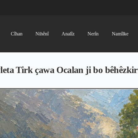
Cîhan
Nihênî
Analîz
Nerîn
Namîlke
eta Tirk çawa Ocalan ji bo bêhêzkir