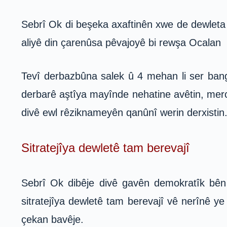
Sebrî Ok di beşeka axaftinên xwe de dewleta T
aliyê din çarenûsa pêvajoyê bi rewşa Ocalan 
Tevî derbazbûna salek û 4 mehan li ser bang
derbarê aştîya mayînde nehatine avêtin, mer
divê ewl rêziknameyên qanûnî werin derxistin
Sitratejîya dewletê tam berevajî
Sebrî Ok dibêje divê gavên demokratîk bên 
sitratejîya dewletê tam berevajî vê nerînê y
çekan bavêje.