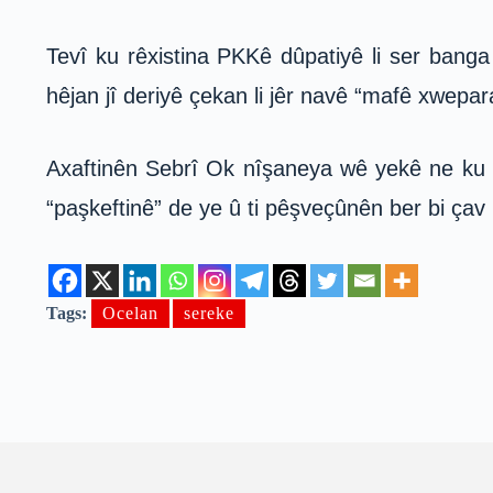
Tevî ku rêxistina PKKê dûpatiyê li ser bang
hêjan jî deriyê çekan li jêr navê “mafê xwepara
Axaftinên Sebrî Ok nîşaneya wê yekê ne ku “
“paşkeftinê” de ye û ti pêşveçûnên ber bi çav 
Tags:
Ocelan
sereke