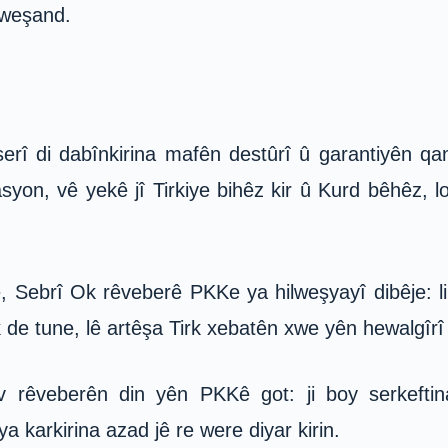
ilweşand.
î di dabînkirina mafên destûrî û garantiyên qa
on, vê yekê jî Tirkiye bihêz kir û Kurd bêhêz, lo
, Sebrî Ok rêveberê PKKe ya hilweşyayî dibêje: 
rk de tune, lê artêşa Tirk xebatên xwe yên hewalgî
v rêveberên din yên PKKê got: ji boy serkeft
 karkirina azad jê re were diyar kirin.