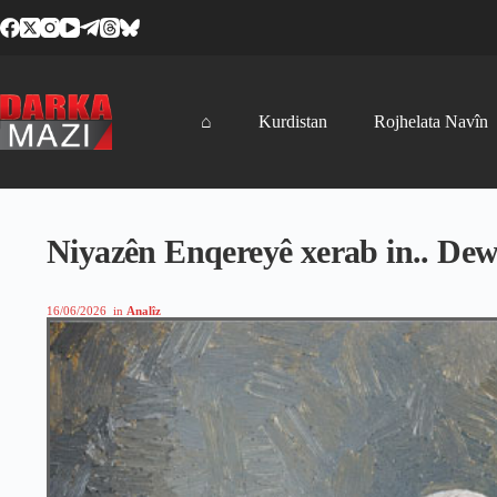
Skip
to
content
⌂
Kurdistan
Rojhelata Navîn
Niyazên Enqereyê xerab in.. Dewl
16/06/2026
in
Analîz