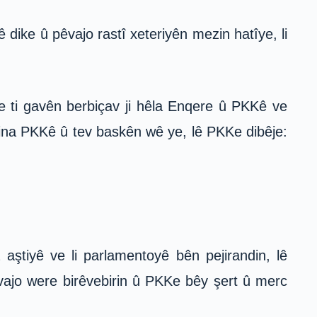
dike û pêvajo rastî xeteriyên mezin hatîye, li
e ti gavên berbiçav ji hêla Enqere û PKKê ve
ina PKKê û tev baskên wê ye, lê PKKe dibêje:
ştiyê ve li parlamentoyê bên pejirandin, lê
êvajo were birêvebirin û PKKe bêy şert û merc