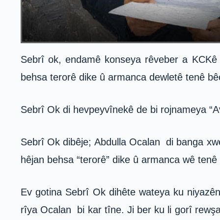
Sebrî ok, endamê konseya rêveber a KCKê rag
behsa terorê dike û armanca dewletê tenê bê
Sebrî Ok di hevpeyvînekê de bi rojnameya “Avv
Sebrî Ok dibêje; Abdulla Ocalan di banga xwe 
hêjan behsa “terorê” dike û armanca wê tenê
Ev gotina Sebrî Ok dihête wateya ku niyazê
rîya Ocalan bi kar tîne. Ji ber ku li gorî re