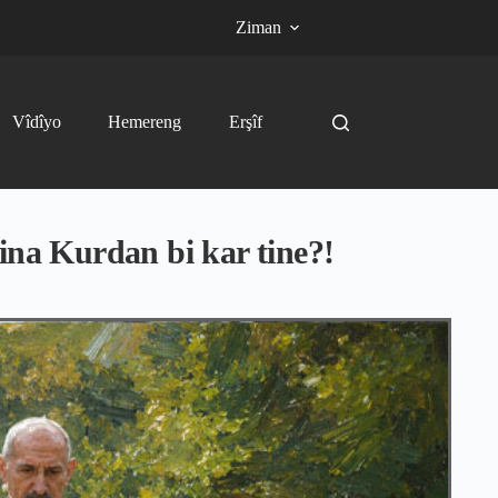
Ziman
Vîdîyo
Hemereng
Erşîf
ina Kurdan bi kar tine?!