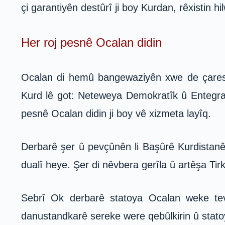
çi garantiyên destûrî ji boy Kurdan, rêxistin h
Her roj pesnê Ocalan didin
Ocalan di hemû bangewaziyên xwe de çareser
Kurd lê got: Neteweya Demokratîk û Entegrasy
pesnê Ocalan didin ji boy vê xizmeta layîq.
Derbarê şer û pevçûnên li Başûrê Kurdistanê
dualî heye. Şer di nêvbera gerîla û artêşa Ti
Sebrî Ok derbarê statoya Ocalan weke te
danustandkarê sereke were qebûlkirin û statoya