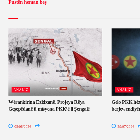
Pustên heman beş
ANALÎZ
ANALÎZ
Wêrankirina Ezîdxanê, Projeya Rêya
Gelo PKK hêzê
Geşepêdanê û mîsyona PKK’ê li Şengalê
berjewendiyên
05/08/2026
29/07/2026