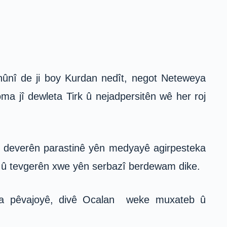
nûnî de ji boy Kurdan nedît, negot Neteweya
ma jî dewleta Tirk û nejadpersitên wê her roj
li deverên parastinê yên medyayê agirpesteka
rî û tevgerên xwe yên serbazî berdewam dike.
ina pêvajoyê, divê Ocalan weke muxateb û