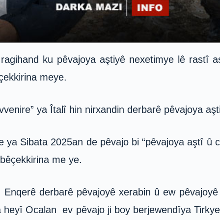
ihand ku pêvajoya aştiyê nexetimye lê rastî ast
çekkirina meye.
enire” ya Îtalî hin nirxandin derbarê pêvajoya aşt
ya Sibata 2025an de pêvajo bi “pêvajoya aştî û ci
 bêçekkirina me ye.
n Enqerê derbarê pêvajoyê xerabin û ew pêvajoyê
wşa heyî Ocalan ev pêvajo ji boy berjewendîya Tirk