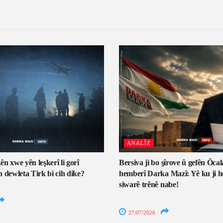
ANALÎZ
n xwe yên leşkerî li gorî
Bersiva ji bo şîrove û gefên Öcal
 dewleta Tirk bi cih dike?
hemberî Darka Mazî: Yê ku ji he
siwarê trênê nabe!
27/07/2026