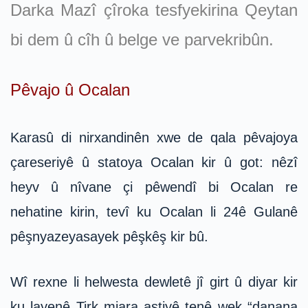
Darka Mazî çîroka tesfyekirina Qeytan
bi dem û cîh û belge ve parvekribûn.
Pêvajo û Ocalan
Karasû di nirxandinên xwe de qala pêvajoya
çareseriyê û statoya Ocalan kir û got: nêzî
heyv û nîvane çi pêwendî bi Ocalan re
nehatine kirin, tevî ku Ocalan li 24ê Gulanê
pêşnyazeyasayek pêşkêş kir bû.
Wî rexne li helwesta dewletê jî girt û diyar kir
ku layenê Tirk mjara aştiyê tenê wek “danana