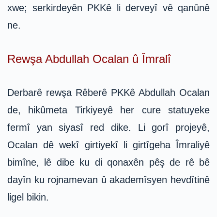
xwe; serkirdeyên PKKê li derveyî vê qanûnê
ne.
Rewşa Abdullah Ocalan û Îmralî
Derbarê rewşa Rêberê PKKê Abdullah Ocalan
de, hikûmeta Tirkiyeyê her cure statuyeke
fermî yan siyasî red dike. Li gorî projeyê,
Ocalan dê wekî girtiyekî li girtîgeha Îmraliyê
bimîne, lê dibe ku di qonaxên pêş de rê bê
dayîn ku rojnamevan û akademîsyen hevdîtinê
ligel bikin.