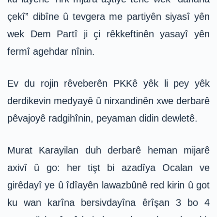
çekî” dibîne û tevgera me partiyên siyasî yên
wek Dem Partî ji çi rêkkeftinên yasayî yên
fermî agehdar nînin.
Ev du rojin rêveberên PKKê yêk li pey yêk
derdikevin medyayê û nirxandinên xwe derbarê
pêvajoyê radgihînin, peyaman didin dewletê.
Murat Karayilan duh derbarê heman mijarê
axivî û go: her tişt bi azadîya Ocalan ve
girêdayî ye û îdîayên lawazbûnê red kirin û got
ku wan karîna bersivdayîna êrîşan 3 bo 4