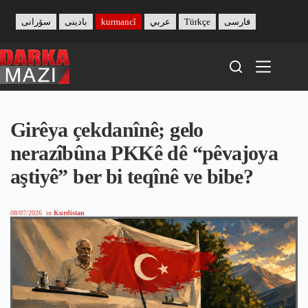
Skip
to
سۆرانی
بادینی
kurmancî
عربي
Türkçe
فارسی
content
Girêya çekdanînê; gelo
nerazîbûna PKKê dê “pêvajoya
aştiyê” ber bi teqînê ve bibe?
08/07/2026
in
Kurdistan