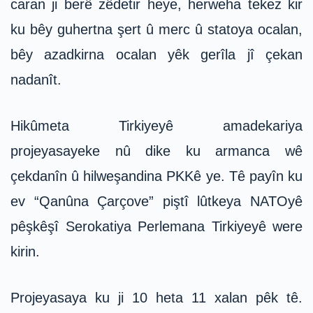
caran ji berê zêdetir heye, herweha tekez kir
ku bêy guhertna şert û merc û statoya ocalan,
bêy azadkirna ocalan yêk gerîla jî çekan
nadanît.
Hikûmeta Tirkiyeyê amadekariya
projeyasayeke nû dike ku armanca wê
çekdanîn û hilweşandina PKKê ye. Tê payîn ku
ev “Qanûna Çarçove” piştî lûtkeya NATOyê
pêşkêşî Serokatiya Perlemana Tirkiyeyê were
kirin.
Projeyasaya ku ji 10 heta 11 xalan pêk tê.