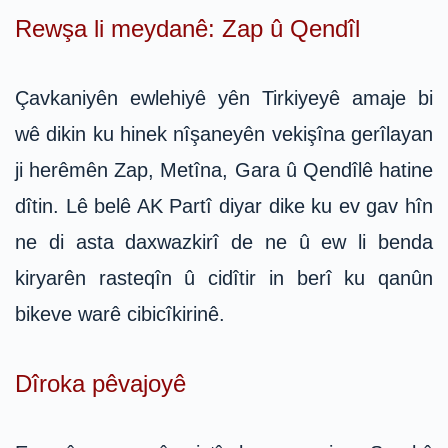
Rewşa li meydanê: Zap û Qendîl
Çavkaniyên ewlehiyê yên Tirkiyeyê amaje bi
wê dikin ku hinek nîşaneyên vekişîna gerîlayan
ji herêmên Zap, Metîna, Gara û Qendîlê hatine
dîtin. Lê belê AK Partî diyar dike ku ev gav hîn
ne di asta daxwazkirî de ne û ew li benda
kiryarên rasteqîn û cidîtir in berî ku qanûn
bikeve warê cibicîkirinê.
Dîroka pêvajoyê