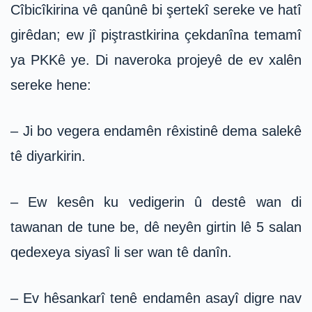
Cîbicîkirina vê qanûnê bi şertekî sereke ve hatî
girêdan; ew jî piştrastkirina çekdanîna temamî
ya PKKê ye. Di naveroka projeyê de ev xalên
sereke hene:
– Ji bo vegera endamên rêxistinê dema salekê
tê diyarkirin.
– Ew kesên ku vedigerin û destê wan di
tawanan de tune be, dê neyên girtin lê 5 salan
qedexeya siyasî li ser wan tê danîn.
– Ev hêsankarî tenê endamên asayî digre nav