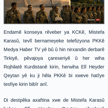
Endamê konseya rêveber ya KCKê, Mistefa
Karasû, tevlî bernameyeke telefizyona PKKê
Medya Haber TV yê bû û hin nirxandin derbarê
Tirkiyê, pêvajoya çareseriyê û her wiha
Rojhilatê Kurdistanê kirin, herwiha Elî Heyder
Qeytan yê ku ji hêla PKKê bi xweve hatîye
tesfiye kirin bibîr anî.
Di destpêka axaftina xwe de Mistefa Karasû