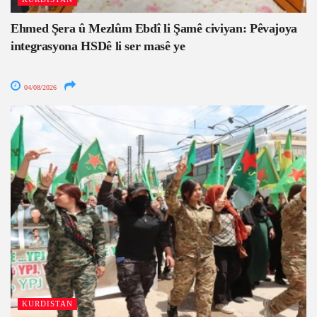
Ehmed Şera û Mezlûm Ebdî li Şamê civiyan: Pêvajoya
integrasyona HSDê li ser masê ye
04/08/2026
KURDISTAN