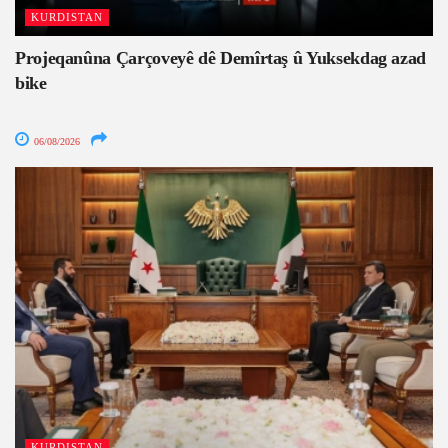
KURDISTAN
Projeqanûna Çarçoveyê dê Demîrtaş û Yuksekdag azad
bike
06/08/2026
KURDISTAN