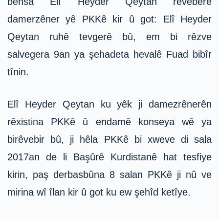
behsa Elî Heyder Qeytan rêveberê
damerzêner yê PKKê kir û got: Elî Heyder
Qeytan ruhê tevgerê bû, em bi rêzve
salvegera 9an ya şehadeta hevalê Fuad bibîr
tînin.
Elî Heyder Qeytan ku yêk ji damezrênerên
rêxistina PKKê û endamê konseya wê ya
birêvebir bû, ji hêla PKKê bi xweve di sala
2017an de li Başûrê Kurdistanê hat tesfiye
kirin, paş derbasbûna 8 salan PKKê ji nû ve
mirina wî îlan kir û got ku ew şehîd ketîye.