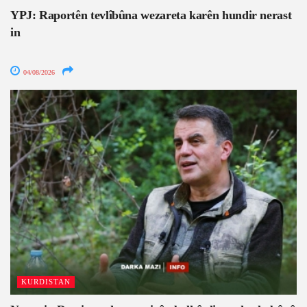
YPJ: Raportên tevlîbûna wezareta karên hundir nerast
in
04/08/2026
KURDISTAN