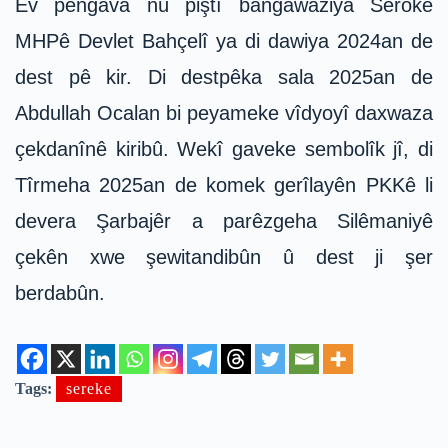
Ev pêngava nû piştî bangawaziya Serokê
MHPê Devlet Bahçelî ya di dawiya 2024an de
dest pê kir. Di destpêka sala 2025an de
Abdullah Ocalan bi peyameke vîdyoyî daxwaza
çekdanînê kiribû. Wekî gaveke sembolîk jî, di
Tîrmeha 2025an de komek gerîlayên PKKê li
devera Şarbajêr a parêzgeha Silêmaniyê
çekên xwe şewitandibûn û dest ji şer
berdabûn.
Tags:
sereke