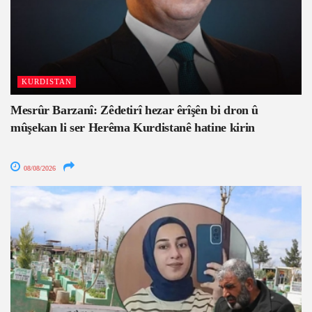
KURDISTAN
Mesrûr Barzanî: Zêdetirî hezar êrîşên bi dron û
mûşekan li ser Herêma Kurdistanê hatine kirin
08/08/2026