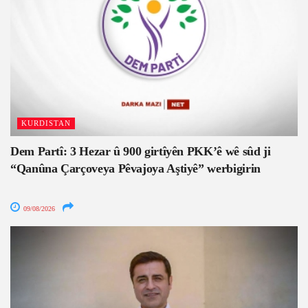
KURDISTAN
Dem Partî: 3 Hezar û 900 girtîyên PKK’ê wê sûd ji
“Qanûna Çarçoveya Pêvajoya Aştiyê” werbigirin
09/08/2026