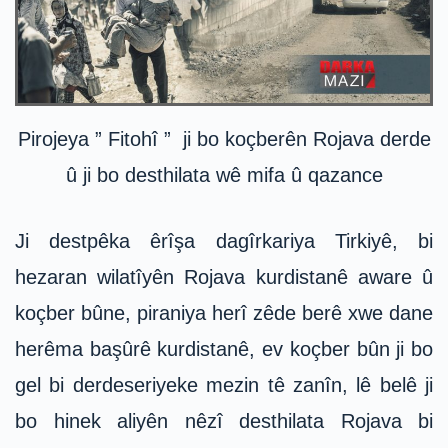
Pirojeya ” Fitohî ” ji bo koçberên Rojava derde
û ji bo desthilata wê mifa û qazance
Ji destpêka êrîşa dagîrkariya Tirkiyê, bi
hezaran wilatîyên Rojava kurdistanê aware û
koçber bûne, piraniya herî zêde berê xwe dane
herêma başûrê kurdistanê, ev koçber bûn ji bo
gel bi derdeseriyeke mezin tê zanîn, lê belê ji
bo hinek aliyên nêzî desthilata Rojava bi