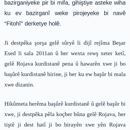
bazirganiyeke pir bi mifa, gihiştiye asteke wiha
ku ev bazirganî weke pirojeyeke bi navê
“Fitohî” derketye holê.
Ji destpêka şorşa gelê sûryê li dijî rejîma Beşar
Esed li sala 2011an û her wexta rewş xeter ketî,
gelê Rojava kurdistanê pena û hawarên xwe ji bo
başûrê kurdistanê birine, ji ber ku ew başûr bi mala
xwe dizanin.
Hikûmeta herêma başûrê kurdistanê û gelê başûr bi
xwe, ji destpêka pêla koçber bûna gelê Rojava, her
tiştê ji dest hatî ji bo birayên xwe yên Rojava