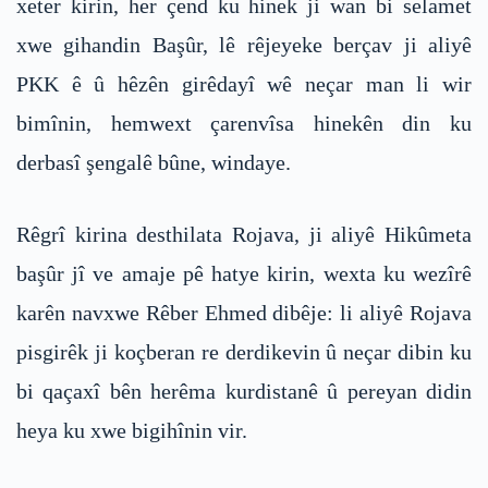
xeter kirin, her çend ku hinek ji wan bi selamet
xwe gihandin Başûr, lê rêjeyeke berçav ji aliyê
PKK ê û hêzên girêdayî wê neçar man li wir
bimînin, hemwext çarenvîsa hinekên din ku
derbasî şengalê bûne, windaye.
Rêgrî kirina desthilata Rojava, ji aliyê Hikûmeta
başûr jî ve amaje pê hatye kirin, wexta ku wezîrê
karên navxwe Rêber Ehmed dibêje: li aliyê Rojava
pisgirêk ji koçberan re derdikevin û neçar dibin ku
bi qaçaxî bên herêma kurdistanê û pereyan didin
heya ku xwe bigihînin vir.