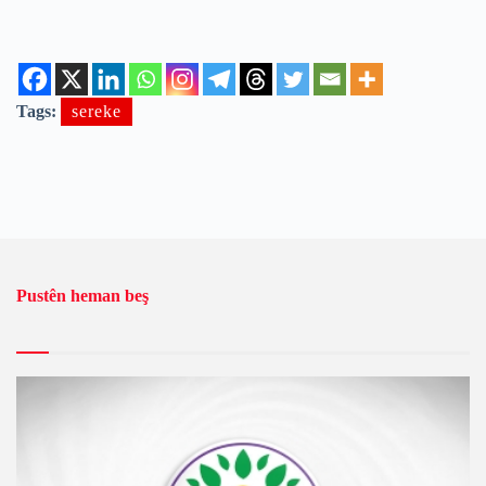
Tags:
sereke
Pustên heman beş