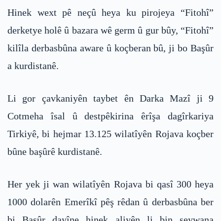
Hinek wext pê neçû heya ku pirojeya “Fitohî”
derketye holê û bazara wê germ û gur bûy, “Fitohî”
kilîla derbasbûna aware û koçberan bû, ji bo Başûr
a kurdistanê.
Li gor çavkaniyên taybet ên Darka Mazî ji 9
Cotmeha îsal û destpêkirina êrîşa dagîrkariya
Tirkiyê, bi hejmar 13.125 wilatîyên Rojava koçber
bûne başûrê kurdistanê.
Her yek ji wan wilatîyên Rojava bi qasî 300 heya
1000 dolarên Emerîkî pêş rêdan û derbasbûna ber
bi Başûr dayîne hinek aliyên li bin seywana