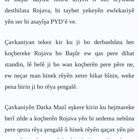
desthilata Rojava, bi taybet yekeyên ewlekariyê
yên ser bi asayîşa PYD’ê ve.
Çavkaniyan tekez kir ku ji bo derbasbûna her
koçbereke Rojava bo Başûr ew qas pere dihat
standin, lê belê ji bo wan koçberên pere pêre ne,
ew neçar man hinek rêyên xeter bikar bînin, weke
pena birin ji bo rêya şengalê.
Çavkaniyên Darka Mazî eşkere kirin ku hejmareke
herî zêde a koçberên Rojava yên bi sedema nebûna
pere qesta rêya şengalê û hinek rêyên qaçax yên pir