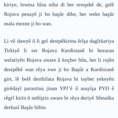
kiriye, lewma hîna niha di her rewşekê de, gelê
Rojava penayê ji bo başûr dibe, her weke başûr
mala mezne ji bo wan.
Li vê dawyê û li gel destpêkirina êrîşa dagîrkariya
Tirkiyê li ser Rojava Kurdistanê bi hezaran
welatiyên Rojava aware û koçber bûn, her li rojên
destpêkê wan rêya xwe ji bo Başûr a Kurdistanê
girt, lê belê desthilata Rojava bi taybet yekeyên
girêdayî parastina jinan YPJ’ê û asayîşa PYD ê
rêgrî kirin û nehîştin aware bi rêya deriyê Sêmalka
derbasî Başûr bibin.