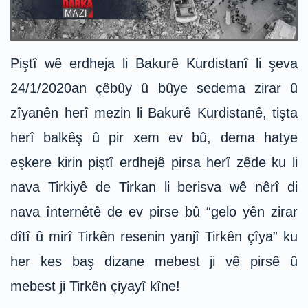
Piştî wê erdheja li Bakurê Kurdistanî li şeva
24/1/2020an çêbûy û bûye sedema zirar û
zîyanên herî mezin li Bakurê Kurdistanê, tişta
herî balkêş û pir xem ev bû, dema hatye
eşkere kirin piştî erdhejê pirsa herî zêde ku li
nava Tirkiyê de Tirkan li berisva wê nêrî di
nava înternêtê de ev pirse bû “gelo yên zirar
dîtî û mirî Tirkên resenin yanjî Tirkên çîya” ku
her kes baş dizane mebest ji vê pirsê û
mebest ji Tirkên çiyayî kîne!