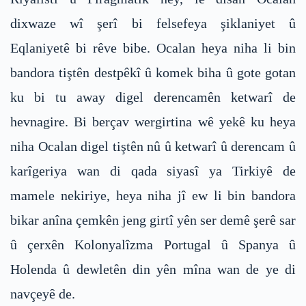
dixwaze wî şerî bi felsefeya şiklaniyet û
Eqlaniyetê bi rêve bibe. Ocalan heya niha li bin
bandora tiştên destpêkî û komek biha û gote gotan
ku bi tu away digel derencamên ketwarî de
hevnagire. Bi berçav wergirtina wê yekê ku heya
niha Ocalan digel tiştên nû û ketwarî û derencam û
karîgeriya wan di qada siyasî ya Tirkiyê de
mamele nekiriye, heya niha jî ew li bin bandora
bikar anîna çemkên jeng girtî yên ser demê şerê sar
û çerxên Kolonyalîzma Portugal û Spanya û
Holenda û dewletên din yên mîna wan de ye di
navçeyê de.