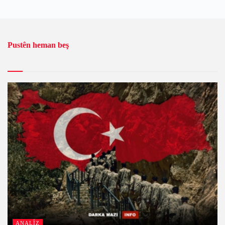
Pustên heman beş
ANALÎZ