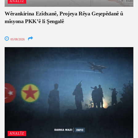
ANALÎZ
Wêrankirina Ezîdxanê, Projeya Rêya Geşepêdanê û
mîsyona PKK’ê li Şengalê
05/08/2026
ANALÎZ