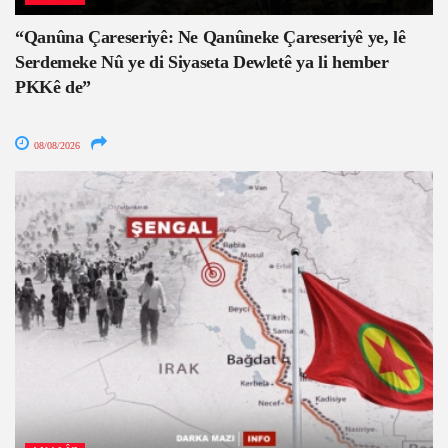
“Qanûna Çareseriyê: Ne Qanûneke Çareseriyê ye, lê
Serdemeke Nû ye di Siyaseta Dewletê ya li hember
PKKê de”
08/08/2026