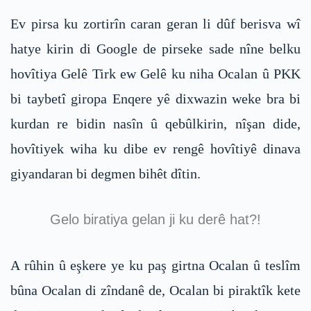
Ev pirsa ku zortirîn caran geran li dûf berisva wî
hatye kirin di Google de pirseke sade nîne belku
hovîtiya Gelê Tirk ew Gelê ku niha Ocalan û PKK
bi taybetî giropa Enqere yê dixwazin weke bra bi
kurdan re bidin nasîn û qebûlkirin, nîşan dide,
hovîtiyek wiha ku dibe ev rengê hovîtiyê dinava
giyandaran bi degmen bihêt dîtin.
Gelo biratiya gelan ji ku derê hat?!
A rûhin û eşkere ye ku paş girtna Ocalan û teslîm
bûna Ocalan di zîndanê de, Ocalan bi piraktîk kete