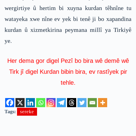
wergirtiye û hertim bi xuyna kurdan têhnîne tu
watayeka xwe nîne ev yek bi tenê ji bo xapandina
kurdan û xizmetkirina peymana millî ya Tirkiyê
ye.
Her dema gor digel Pezî bo bira wê demê wê
Tirk jî digel Kurdan bibin bira, ev rastîyek pir
tehle.
Tags:
sereke