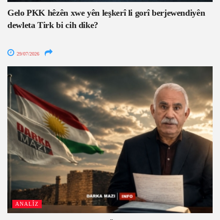
Gelo PKK hêzên xwe yên leşkerî li gorî berjewendiyên
dewleta Tirk bi cih dike?
29/07/2026
ANALÎZ