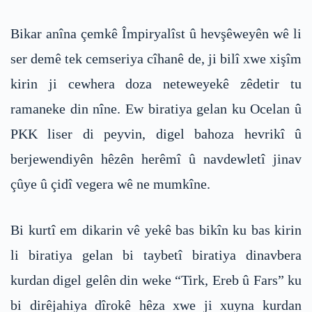
Bikar anîna çemkê Împiryalîst û hevşêweyên wê li
ser demê tek cemseriya cîhanê de, ji bilî xwe xişîm
kirin ji cewhera doza neteweyekê zêdetir tu
ramaneke din nîne. Ew biratiya gelan ku Ocelan û
PKK liser di peyvin, digel bahoza hevrikî û
berjewendiyên hêzên herêmî û navdewletî jinav
çûye û çidî vegera wê ne mumkîne.
Bi kurtî em dikarin vê yekê bas bikîn ku bas kirin
li biratiya gelan bi taybetî biratiya dinavbera
kurdan digel gelên din weke “Tirk, Ereb û Fars” ku
bi dirêjahiya dîrokê hêza xwe ji xuyna kurdan