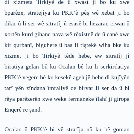
di xizmeta Tirkiyê de û xwast ji bo ku xwe
bparêze, stratejîya ku PKK’ê pêş wê xebat ji bo
dikir û li ser wê sitratîj û esasê bi hezaran ciwan û
xortên kurd gihane nava wê rêxistnê de û canê xwe
kir qurbanî, biguhere û bas li tiştekê wiha bke ku
xizmet ji bo Tirkiyê têde hebe, ew sitratîj jî
biratiya gelan bû ku Ocalan bê ku li serkirdatiya
PKK’ê vegere bê ku kesekê ageh jê hebe di kujîyên
tarî yên zîndana îmraliyê de biryar li ser da û bi
rêya parêzerên xwe weke fermaneke îlahî ji giropa
Enqerê re şand.
Ocalan û PKK’ê bi vê stratîja nû ku bê goman