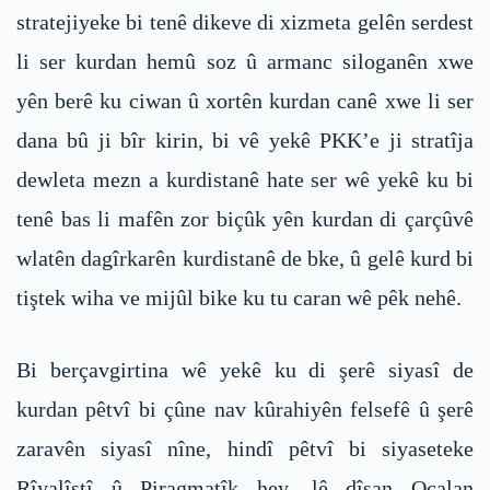
stratejiyeke bi tenê dikeve di xizmeta gelên serdest
li ser kurdan hemû soz û armanc siloganên xwe
yên berê ku ciwan û xortên kurdan canê xwe li ser
dana bû ji bîr kirin, bi vê yekê PKK’e ji stratîja
dewleta mezn a kurdistanê hate ser wê yekê ku bi
tenê bas li mafên zor biçûk yên kurdan di çarçûvê
wlatên dagîrkarên kurdistanê de bke, û gelê kurd bi
tiştek wiha ve mijûl bike ku tu caran wê pêk nehê.
Bi berçavgirtina wê yekê ku di şerê siyasî de
kurdan pêtvî bi çûne nav kûrahiyên felsefê û şerê
zaravên siyasî nîne, hindî pêtvî bi siyaseteke
Rîyalîstî û Piragmatîk hey, lê dîsan Ocalan