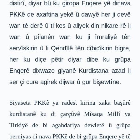
distirî, diyar bû ku giropa Enqere yê dinava
PKKê de axaftina yekê û dawyê her ji devê
wan tê derê û ti kes û aliyek din nikare rê li
wan û pîlanên wan ku ji îmraliyê tên
servîskirin û li Qendîlê tên cîbicîkirin bigre,
her ku diçe pêtir diyar dibe ku grûpa
Enqerê dixwaze giyanê Kurdistana azad li
ser çi cure agirek dijwar û gur bişewtîne.
Siyaseta PKKê ya radest kirina xaka başûrê
kurdistanê ku di çarçûvê Mîsaqa Millî ya
Tirkiyê de bi agahdariya dewletê û grûpa
berniyas di nava PKKê de bi grûpa Enqere yê tê