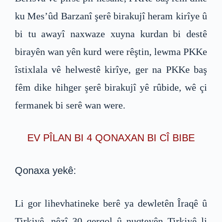
ku Mes’ûd Barzanî şerê birakujî heram kirîye û
bi tu awayî naxwaze xuyna kurdan bi destê
birayên wan yên kurd were rêştin, lewma PKKe
îstixlala vê helwestê kirîye, ger na PKKe baş
fêm dike hihger şerê birakujî yê rûbide, wê çi
fermanek bi serê wan were.
EV PÎLAN BI 4 QONAXAN BI CÎ BIBE
Qonaxa yekê:
Li gor lihevhatineke berê ya dewletên Îraqê û
Tirkiyê, nêzî 30 qerqol û nuqteyên Tirkiyê li