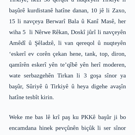
başûrê kurdistanê hatîne danan, 10 jê li Zaxo,
15 li navçeya Berwarî Bala û Kanî Masê, her
wiha 5 li Nêrwe Rêkan, Doskî jûrî li navçeyên
Amêdî û Şêladzê, li van qereqol û nuqteyên
‘eskerî ev corên çekan hene, tank, top, diron,
qamîrên eskerî yên te’qîbê yên herî moderen,
wate serbazgehên Tirkan li 3 goşa sînor ya
başûr, Sûriyê û Tirkiyê û heya digehe avaşîn
hatîne tesbît kirin.
Weke me bas lê krî paş ku PKKê başûr ji bo
encamdana hinek pevçûnên biçûk li ser sînor