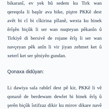
bikaranî, ev yek bû sedem ku Tirk wan
qereqola li başûr ava bike, piştre PKKê dest
avêt bi cî bi cîkirina pîlanê, wexta ku hinek
êrîşên biçûk li ser wan nuqteyan pêkanîn û
Tirkiyê di bersivê de rojane êrîş li ser wan
navçeyan pêk anîn li vir jiyan zehmet ket û
xeterî ket ser şêniyên gundan.
Qonaxa didûyan:
Li dawiya sala rabûrî dest pê kir, PKKê li vê
qonaxê de berdewam dewlet bi hinek êrîş û
şerên biçûk îstifzaz dikir ku mirov dikare navê