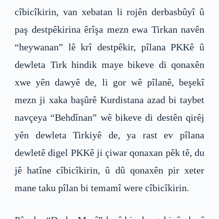
cîbicîkirin, van xebatan li rojên derbasbûyî û
paş destpêkirina êrîşa mezn ewa Tirkan navên
“heywanan” lê krî destpêkir, pîlana PKKê û
dewleta Tirk hindik maye bikeve di qonaxên
xwe yên dawyê de, li gor wê pîlanê, beşekî
mezn ji xaka başûrê Kurdistana azad bi taybet
navçeya “Behdînan” wê bikeve di destên qirêj
yên dewleta Tirkiyê de, ya rast ev pîlana
dewletê digel PKKê ji çiwar qonaxan pêk tê, du
jê hatîne cîbicîkirin, û dû qonaxên pir xeter
mane taku pîlan bi temamî were cîbicîkirin.