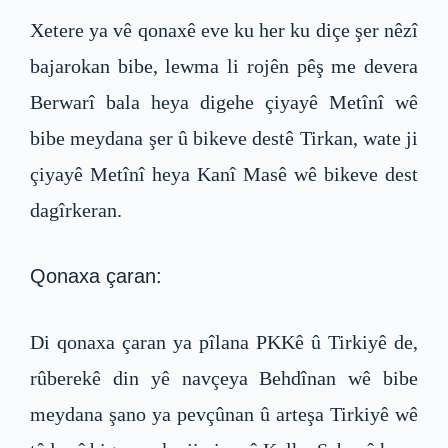
Xetere ya vê qonaxê eve ku her ku diçe şer nêzî
bajarokan bibe, lewma li rojên pêş me devera
Berwarî bala heya digehe çiyayê Metînî wê
bibe meydana şer û bikeve destê Tirkan, wate ji
çiyayê Metînî heya Kanî Masê wê bikeve dest
dagîrkeran.
Qonaxa çaran:
Di qonaxa çaran ya pîlana PKKê û Tirkiyê de,
rûberekê din yê navçeya Behdînan wê bibe
meydana şano ya pevçûnan û arteşa Tirkiyê wê