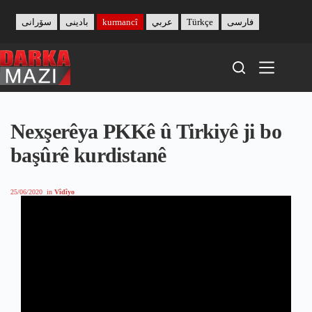
Skip
to
سۆرانی
بادینی
kurmancî
عربي
Türkçe
فارسی
content
Nexşerêya PKKê û Tirkiyê ji bo
başûrê kurdistanê
25/06/2020
in
Vîdîyo