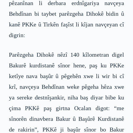
pêzanînan li derbara erdnîgariya navçeya
Behdînan bi taybet parêzgeha Dihokê bidin û
kanê PKKe û Tirkên faşîst li kîjan navçeyan cî
digrin:
Parêzgeha Dihokê nêzî 140 kîlometran digel
Bakurê kurdistanê sînor hene, paş ku PKKe
ketîye nava başûr û pêgehên xwe li wir bi cî
krî, navçeya Behdînan weke pêgeha hêza xwe
ya sereke destnîşankir, niha baş diyar bibe ku
çima PKKê paş girtna Ocalan digot: “me
sînorên dinavbera Bakur û Başûrê Kurdistanê
de rakirin”, PKKê ji başûr sînor bo Bakur