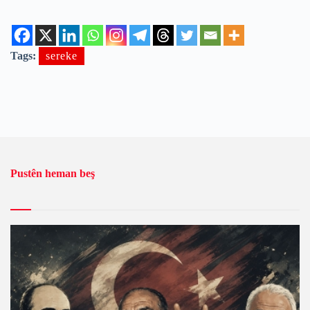
Tags:
sereke
Pustên heman beş