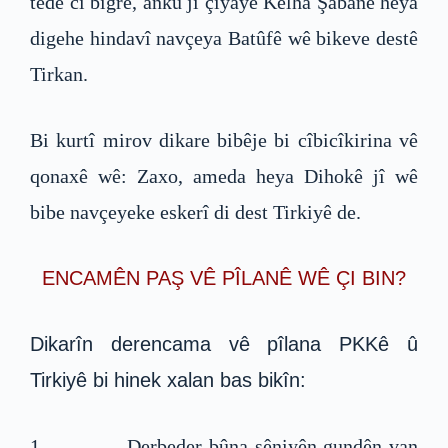
têde cî bigre, anku ji çiyayê Kelha Şabanê heya
digehe hindavî navçeya Batûfê wê bikeve destê
Tirkan.
Bi kurtî mirov dikare bibêje bi cîbicîkirina vê
qonaxê wê: Zaxo, ameda heya Dihokê jî wê
bibe navçeyeke eskerî di dest Tirkiyê de.
ENCAMÊN PAŞ VÊ PÎLANÊ WÊ ÇI BIN?
Dikarîn derencama vê pîlana PKKê û
Tirkiyê bi hinek xalan bas bikîn:
1- Derbeder bûna şêniyên gundên van