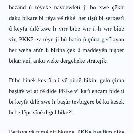
bezand û rêyeke navdewletî ji bo xwe çêkir
daku bikare bi rêya vê rêkê her tiştî bi serbestî
û keyfa dilê xwe li virr bibe wir û li wir bîne
vir, PKKê ev rêye ji bû hatin û çûna gerîlayan
her weha anîn û birina çek û maddeyên hişber
bikar anî, anku weke dergeheke stratejîk.
Dibe hinek kes û alî vê pirsê bikin, gelo çima
başûrê wilat rê dide PKKe vî karî encam bide û
bi keyfa dilê xwe li başûr tevbigere bê ku kesek
hebe lêprisînê digel bike?!
Berisva vê pirsê pir hêsane, PKKe baş fêm dike