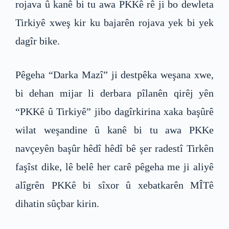
rojava û kanê bi tu awa PKKê rê ji bo dewleta
Tirkiyê xweş kir ku bajarên rojava yek bi yek
dagîr bike.
Pêgeha “Darka Mazî” ji destpêka weşana xwe,
bi dehan mijar li derbara pîlanên qirêj yên
“PKKê û Tirkiyê” jibo dagîrkirina xaka başûrê
wilat weşandine û kanê bi tu awa PKKe
navçeyên başûr hêdî hêdî bê şer radestî Tirkên
faşîst dike, lê belê her carê pêgeha me ji aliyê
alîgrên PKKê bi sîxor û xebatkarên MÎTê
dihatin sûçbar kirin.