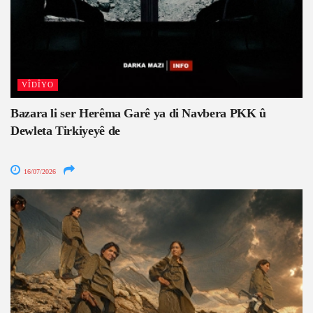
VÎDÎYO
Bazara li ser Herêma Garê ya di Navbera PKK û
Dewleta Tirkiyeyê de
16/07/2026