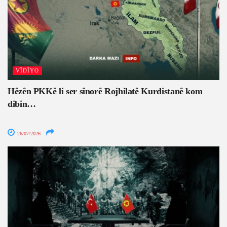
VÎDÎYO
Hêzên PKKê li ser sînorê Rojhilatê Kurdistanê kom
dibin…
26/07/2026