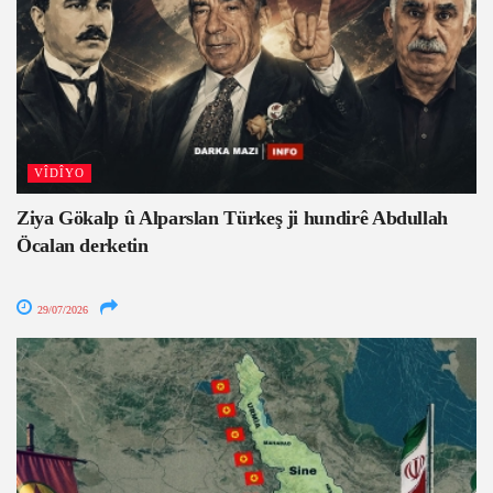
VÎDÎYO
Ziya Gökalp û Alparslan Türkeş ji hundirê Abdullah
Öcalan derketin
29/07/2026