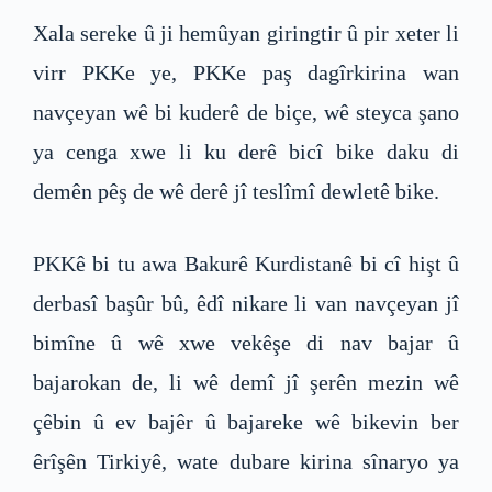
Xala sereke û ji hemûyan giringtir û pir xeter li
virr PKKe ye, PKKe paş dagîrkirina wan
navçeyan wê bi kuderê de biçe, wê steyca şano
ya cenga xwe li ku derê bicî bike daku di
demên pêş de wê derê jî teslîmî dewletê bike.
PKKê bi tu awa Bakurê Kurdistanê bi cî hişt û
derbasî başûr bû, êdî nikare li van navçeyan jî
bimîne û wê xwe vekêşe di nav bajar û
bajarokan de, li wê demî jî şerên mezin wê
çêbin û ev bajêr û bajareke wê bikevin ber
êrîşên Tirkiyê, wate dubare kirina sînaryo ya