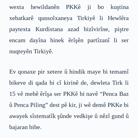
wexta hewildanên PKKê ji bo kuştina
xebatkarê qunsolxaneya Tirkiyê li Hewlêra
paytexta Kurdistana azad bizîvirîne, piştre
encam dayîna hinek êrîşên partîzanî li ser
nuqteyên Tirkiyê.
Ev qonaxe pir xetere û hindik maye bi temamî
bikeve di qada bi cî kirinê de, dewleta Tirk li
15 vê mehê êrîşa ser PKKê bi navê “Penca Baz
û Penca Piling” dest pê kir, ji wê demê PKKe bi
awayek sîstematîk şûnde vedkişe û nêzî gund û
bajaran bibe.