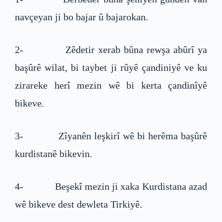
navçeyan ji bo bajar û bajarokan.
2- Zêdetir xerab bûna rewşa abûrî ya
başûrê wilat, bi taybet ji rûyê çandiniyê ve ku
zirareke herî mezin wê bi kerta çandinîyê
bikeve.
3- Zîyanên leşkirî wê bi herêma başûrê
kurdistanê bikevin.
4- Beşekî mezin ji xaka Kurdistana azad
wê bikeve dest dewleta Tirkiyê.