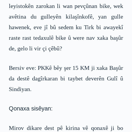
leyistokên zarokan li wan pevçûnan bike, wek
avêtina du gulleyên kilaşînkofê, yan gulle
hawenek, eve jî bû sedem ku Tirk bi awayekî
raste rast tedaxulê bike û were nav xaka başûr
de, gelo li vir çi çêbû?
Bersiv eve: PKKê bêy şer 15 KM ji xaka Başûr
da destê dagîrkaran bi taybet deverên Gulî û
Sindiyan.
Qonaxa sisêyan:
Mirov dikare dest pê kirina vê qonaxê ji bo