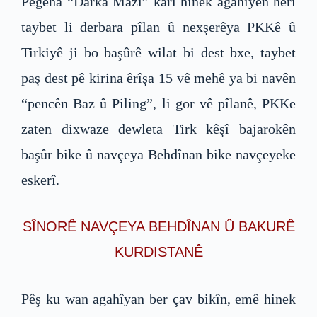
Pêgeha “Darka Mazî” karî hinek agahiyên herî
taybet li derbara pîlan û nexşerêya PKKê û
Tirkiyê ji bo başûrê wilat bi dest bxe, taybet
paş dest pê kirina êrîşa 15 vê mehê ya bi navên
“pencên Baz û Piling”, li gor vê pîlanê, PKKe
zaten dixwaze dewleta Tirk kêşî bajarokên
başûr bike û navçeya Behdînan bike navçeyeke
eskerî.
SÎNORÊ NAVÇEYA BEHDÎNAN Û BAKURÊ
KURDISTANÊ
Pêş ku wan agahîyan ber çav bikîn, emê hinek