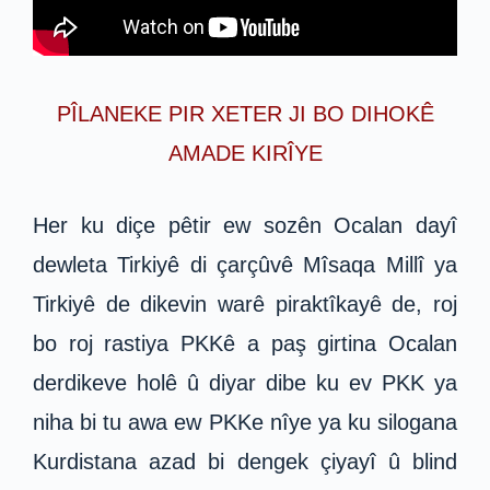
PÎLANEKE PIR XETER JI BO DIHOKÊ
AMADE KIRÎYE
Her ku diçe pêtir ew sozên Ocalan dayî
dewleta Tirkiyê di çarçûvê Mîsaqa Millî ya
Tirkiyê de dikevin warê piraktîkayê de, roj
bo roj rastiya PKKê a paş girtina Ocalan
derdikeve holê û diyar dibe ku ev PKK ya
niha bi tu awa ew PKKe nîye ya ku silogana
Kurdistana azad bi dengek çiyayî û blind