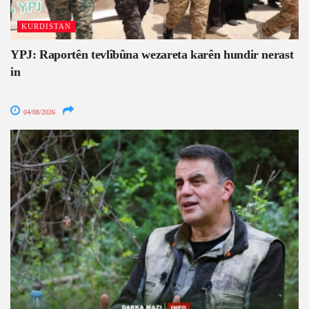
KURDISTAN
YPJ: Raportên tevlîbûna wezareta karên hundir nerast
in
04/08/2026