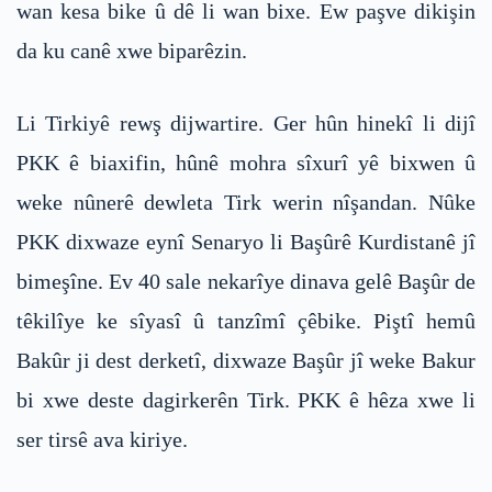
wan kesa bike û dê li wan bixe. Ew paşve dikişin
da ku canê xwe biparêzin.
Li Tirkiyê rewş dijwartire. Ger hûn hinekî li dijî
PKK ê biaxifin, hûnê mohra sîxurî yê bixwen û
weke nûnerê dewleta Tirk werin nîşandan. Nûke
PKK dixwaze eynî Senaryo li Başûrê Kurdistanê jî
bimeşîne. Ev 40 sale nekarîye dinava gelê Başûr de
têkilîye ke sîyasî û tanzîmî çêbike. Piştî hemû
Bakûr ji dest derketî, dixwaze Başûr jî weke Bakur
bi xwe deste dagirkerên Tirk. PKK ê hêza xwe li
ser tirsê ava kiriye.