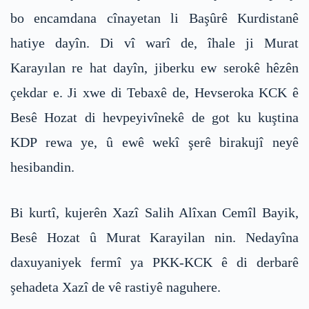
bo encamdana cînayetan li Başûrê Kurdistanê
hatiye dayîn. Di vî warî de, îhale ji Murat
Karayılan re hat dayîn, jiberku ew serokê hêzên
çekdar e. Ji xwe di Tebaxê de, Hevseroka KCK ê
Besê Hozat di hevpeyivînekê de got ku kuştina
KDP rewa ye, û ewê wekî şerê birakujî neyê
hesibandin.
Bi kurtî, kujerên Xazî Salih Alîxan Cemîl Bayik,
Besê Hozat û Murat Karayilan nin. Nedayîna
daxuyaniyek fermî ya PKK-KCK ê di derbarê
şehadeta Xazî de vê rastiyê naguhere.