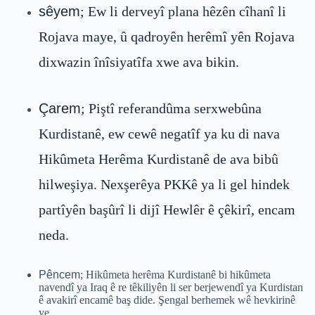
sêyem
; Ew li derveyî plana hêzên cîhanî li
Rojava maye, û qadroyên herêmî yên Rojava
dixwazin înîsiyatîfa xwe ava bikin.
Çarem
; Piştî referandûma serxwebûna
Kurdistanê, ew cewê negatîf ya ku di nava
Hikûmeta Herêma Kurdistanê de ava bibû
hilweşiya. Nexşerêya PKKê ya li gel hindek
partîyên başûrî li dijî Hewlêr ê çêkirî, encam
neda.
Pêncem
; Hikûmeta herêma Kurdistanê bi hikûmeta
navendî ya Iraq ê re têkiliyên li ser berjewendî ya Kurdistan
ê avakirî encamê baş dide. Şengal berhemek wê hevkirinê
ye.