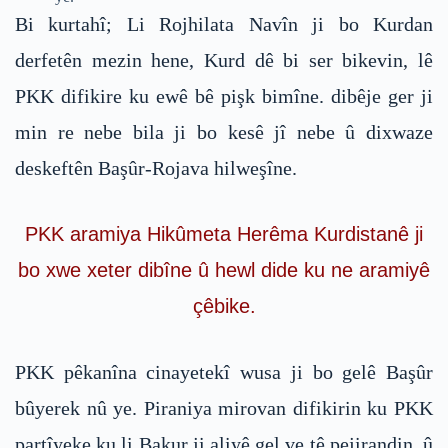
Bi kurtahî; Li Rojhilata Navîn ji bo Kurdan
derfetên mezin hene, Kurd dê bi ser bikevin, lê
PKK difikire ku ewê bê pişk bimîne. dibêje ger ji
min re nebe bila ji bo kesê jî nebe û dixwaze
deskeftên Başûr-Rojava hilweşîne.
PKK aramiya Hikûmeta Herêma Kurdistanê ji
bo xwe xeter dibîne û hewl dide ku ne aramiyê
çêbike.
PKK pêkanîna cinayetekî wusa ji bo gelê Başûr
bûyerek nû ye. Piraniya mirovan difikirin ku PKK
partîyeke ku li Bakur ji aliyê gel ve tê pejirandin, û