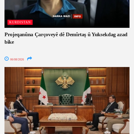
KURDISTAN
Projeqanûna Çarçoveyê dê Demîrtaş û Yuksekdag azad
bike
06/08/2026