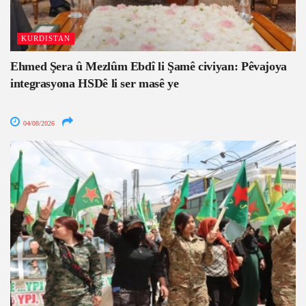
KURDISTAN
Ehmed Şera û Mezlûm Ebdî li Şamê civiyan: Pêvajoya
integrasyona HSDê li ser masê ye
04/08/2026