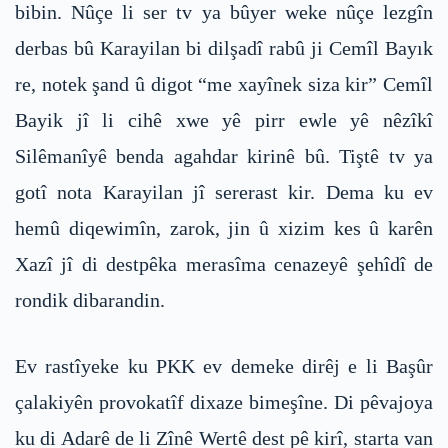
bibin. Nûçe li ser tv ya bûyer weke nûçe lezgîn
derbas bû Karayilan bi dilşadî rabû ji Cemîl Bayık
re, notek şand û digot “me xayînek siza kir” Cemîl
Bayik jî li cihê xwe yê pirr ewle yê nêzîkî
Silêmanîyê benda agahdar kirinê bû. Tiştê tv ya
gotî nota Karayilan jî sererast kir. Dema ku ev
hemû diqewimîn, zarok, jin û xizim kes û karên
Xazî jî di destpêka merasîma cenazeyê şehîdî de
rondik dibarandin.
Ev rastîyeke ku PKK ev demeke dirêj e li Başûr
çalakiyên provokatîf dixaze bimeşîne. Di pêvajoya
ku di Adarê de li Zînê Wertê dest pê kirî, starta van