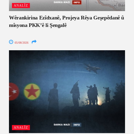
ANALÎZ
Wêrankirina Ezîdxanê, Projeya Rêya Geşepêdanê û
mîsyona PKK’ê li Şengalê
05/08/2026
ANALÎZ