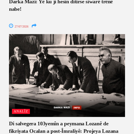
Darka Mazî: Yê ku ji hesin ditirse siwarê trênê
nabe!
27/07/2026
ANALÎZ
Di salvegera 103yemîn a peymana Lozanê de
fikriyata Ocalan a post-Îmraliyê: Projeya Lozana