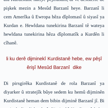
pişkek mezin a Mesûd Barzanî heye. Barzanî li
cem Amerîka û Ewropa hêza dîplomasî û siyasî ya
Kurdan e. Hewldana tunekirina Barzanî tê wateya
hewldana tunekirina hêza dîplomatîk a Kurdên li
cîhanê.
li ku derê dijminekî Kurdistanê hebe, ew pêşî
êrişî Mesûd Barzanî dike
Di pirsgirêka Kurdistanê de rola Barzanî ya
diyarker û stratejîk bûye sedem ku hemû dijminên
Kurdistanê heman dem bibin dijminê Barzanî jî. Bi