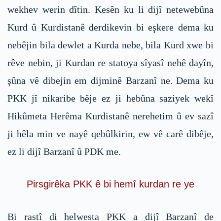
wekhev werin dîtin. Kesên ku li dijî netewebûna
Kurd û Kurdistanê derdikevin bi eşkere dema ku
nebêjin bila dewlet a Kurda nebe, bila Kurd xwe bi
rêve nebin, ji Kurdan re statoya sîyasî nehê dayîn,
şûna vê dibejin em dijminê Barzanî ne. Dema ku
PKK jî nikaribe bêje ez ji hebûna saziyek wekî
Hikûmeta Herêma Kurdistanê nerehetim û ev sazî
ji hêla min ve nayê qebûlkirin, ew vê carê dibêje,
ez li dijî Barzanî û PDK me.
Pirsgirêka PKK ê bi hemî kurdan re ye
Bi rastî di helwesta PKK a dijî Barzanî de