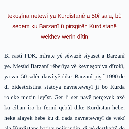
tekoşîna netewî ya Kurdistanê a 50î sala, bû
sedem ku Barzanî û pirsgirên Kurdistanê
wekhev werin dîtin
Bi rastî PDK, mîrate yê şêwazê sîyaset a Barzanî
ye. Mesûd Barzanî rêberîya vê kevneşopiya dîrokî,
ya van 50 salên dawî yê dike. Barzanî piştî 1990 de
di bidestxistina statoya navneteweyî ji bo Kurda
roleke mezin leyîst. Ger li ser navê perçeyek axê
ku cîhan îro bi fermî qebûl dike Kurdistan hebe,
heke alayek hebe ku di qada navneteweyî de wekî
ala Kurdistane hatiye pejirandin, di vê destkeftê de