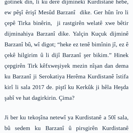
gotinek din, li ku derê dijminekî Kurdistanê hebe,
ew pêşî êrişî Mesûd Barzanî dike. Ger hûn îro li
çepê Tirka binêrin, ji rastgirên welatê xwe bêtir
dijminahiya Barzanî dike. Yalçin Kuçuk dijminê
Barzanî bû, wî digot; “heke ez tenê bimînin jî, ez ê
çekê hilgirim û li dijî Barzanî şer bikim.” Hinek
çepgirên Tirk kêfxweşiyek mezin nîşan dan dema
ku Barzanî ji Serokatiya Herêma Kurdistanê îstifa
kirî li sala 2017 de. piştî ku Kerkûk ji hêla Heşda
şabî ve hat dagirkirin. Çima?
Ji ber ku tekoşîna netewî ya Kurdistanê a 50î sala,
bû sedem ku Barzanî û pirsgirên Kurdistanê