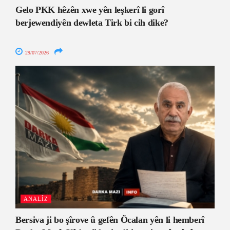
Gelo PKK hêzên xwe yên leşkerî li gorî
berjewendiyên dewleta Tirk bi cih dike?
29/07/2026
ANALÎZ
Bersiva ji bo şîrove û gefên Öcalan yên li hemberî