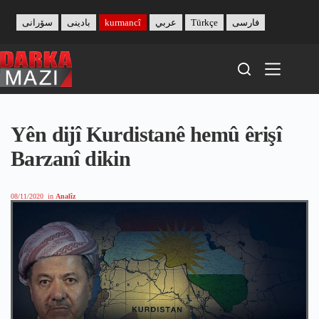
Skip
to
سۆرانی
بادینی
kurmancî
عربي
Türkçe
فارسی
content
Yên dijî Kurdistanê hemû êrişî
Barzanî dikin
08/11/2020
in
Analîz