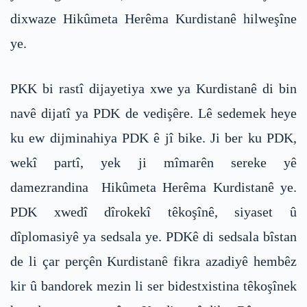
dixwaze Hikûmeta Herêma Kurdistanê hilweşîne
ye.
PKK bi rastî dijayetiya xwe ya Kurdistanê di bin
navê dijatî ya PDK de vedişêre. Lê sedemek heye
ku ew dijminahiya PDK ê jî bike. Ji ber ku PDK,
wekî partî, yek ji mîmarên sereke yê
damezrandina Hikûmeta Herêma Kurdistanê ye.
PDK xwedî dîrokekî têkoşînê, siyaset û
dîplomasiyê ya sedsala ye. PDKê di sedsala bîstan
de li çar perçên Kurdistanê fikra azadiyê hembêz
kir û bandorek mezin li ser bidestxistina têkoşînek