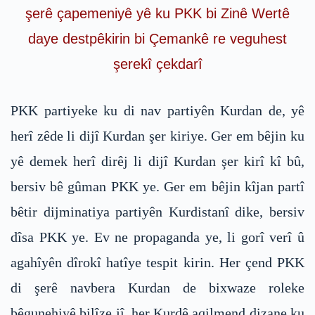
şerê çapemeniyê yê ku PKK bi Zinê Wertê
daye destpêkirin bi Çemankê re veguhest
şerekî çekdarî
PKK partiyeke ku di nav partiyên Kurdan de, yê
herî zêde li dijî Kurdan şer kiriye. Ger em bêjin ku
yê demek herî dirêj li dijî Kurdan şer kirî kî bû,
bersiv bê gûman PKK ye. Ger em bêjin kîjan partî
bêtir dijminatiya partiyên Kurdistanî dike, bersiv
dîsa PKK ye. Ev ne propaganda ye, li gorî verî û
agahîyên dîrokî hatîye tespit kirin. Her çend PKK
di şerê navbera Kurdan de bixwaze roleke
bêgunehiyê bilîze jî, her Kurdê aqilmend dizane ku