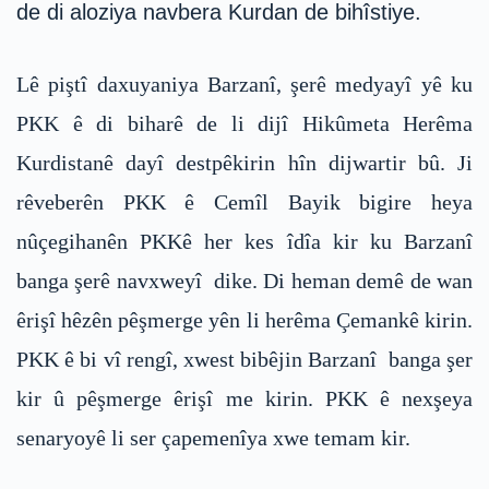
de di aloziya navbera Kurdan de bihîstiye.
Lê piştî daxuyaniya Barzanî, şerê medyayî yê ku
PKK ê di biharê de li dijî Hikûmeta Herêma
Kurdistanê dayî destpêkirin hîn dijwartir bû. Ji
rêveberên PKK ê Cemîl Bayik bigire heya
nûçegihanên PKKê her kes îdîa kir ku Barzanî
banga şerê navxweyî dike. Di heman demê de wan
êrişî hêzên pêşmerge yên li herêma Çemankê kirin.
PKK ê bi vî rengî, xwest bibêjin Barzanî banga şer
kir û pêşmerge êrişî me kirin. PKK ê nexşeya
senaryoyê li ser çapemenîya xwe temam kir.