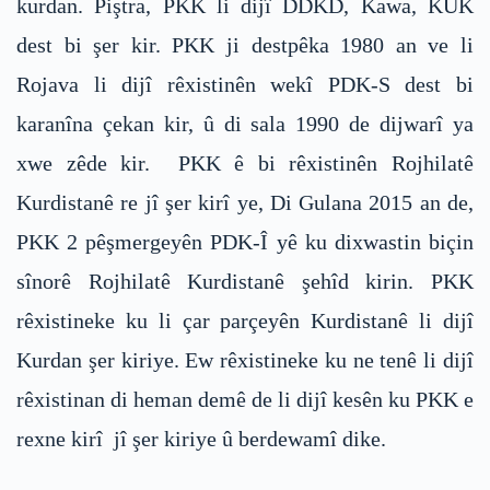
kurdan. Piştra, PKK li dijî DDKD, Kawa, KUK
dest bi şer kir. PKK ji destpêka 1980 an ve li
Rojava li dijî rêxistinên wekî PDK-S dest bi
karanîna çekan kir, û di sala 1990 de dijwarî ya
xwe zêde kir. PKK ê bi rêxistinên Rojhilatê
Kurdistanê re jî şer kirî ye, Di Gulana 2015 an de,
PKK 2 pêşmergeyên PDK-Î yê ku dixwastin biçin
sînorê Rojhilatê Kurdistanê şehîd kirin. PKK
rêxistineke ku li çar parçeyên Kurdistanê li dijî
Kurdan şer kiriye. Ew rêxistineke ku ne tenê li dijî
rêxistinan di heman demê de li dijî kesên ku PKK e
rexne kirî jî şer kiriye û berdewamî dike.