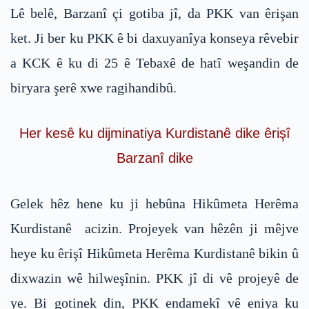
Lê belê, Barzanî çi gotiba jî, da PKK van êrişan
ket. Ji ber ku PKK ê bi daxuyanîya konseya rêvebir
a KCK ê ku di 25 ê Tebaxê de hatî weşandin de
biryara şerê xwe ragihandibû.
Her kesê ku dijminatiya Kurdistanê dike êrişî
Barzanî dike
Gelek hêz hene ku ji hebûna Hikûmeta Herêma
Kurdistanê acizin. Projeyek van hêzên ji mêjve
heye ku êrişî Hikûmeta Herêma Kurdistanê bikin û
dixwazin wê hilweşînin. PKK jî di vê projeyê de
ye. Bi gotinek din, PKK endamekî vê eniya ku