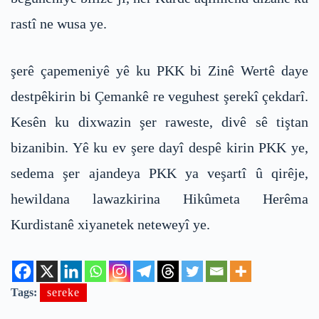
rastî ne wusa ye.
şerê çapemeniyê yê ku PKK bi Zinê Wertê daye
destpêkirin bi Çemankê re veguhest şerekî çekdarî.
Kesên ku dixwazin şer raweste, divê sê tiştan
bizanibin. Yê ku ev şere dayî despê kirin PKK ye,
sedema şer ajandeya PKK ya veşartî û qirêje,
hewildana lawazkirina Hikûmeta Herêma
Kurdistanê xiyanetek neteweyî ye.
Tags:
sereke