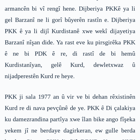
armancên bi vî rengî hene. Dijberiya PKKê ya li
gel Barzanî ne li gorî bûyerên rastîn e. Dijberiya
PKK ê ya li dijî Kurdistanê xwe wekî dijayetiya
Barzanî nîşan dide. Ya rast eve ku pirsgirêka PKK
ê ne bi PDK ê re, di rastî de bi hemû
Kurdistanîyan, gelê Kurd, dewletxwaz û
nijadperestên Kurd re heye.
PKK ji sala 1977 an û vir ve bi dehan rêxistinên
Kurd re di nava pevçûnê de ye. PKK ê Di çalakiya
ku damezrandina partîya xwe îlan bike ango fîşeka
yekem jî ne berdaye dagirkeran, ew gulle berda