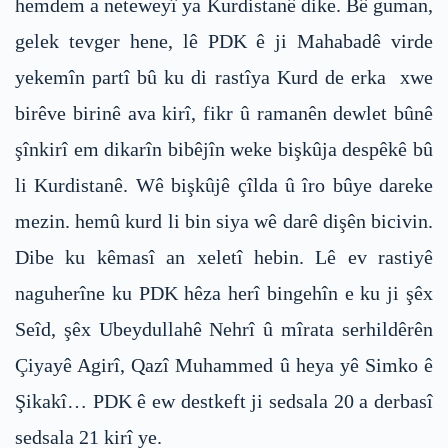
hemdem a neteweyî ya Kurdistanê dike. Bê guman,
gelek tevger hene, lê PDK ê ji Mahabadê virde
yekemîn partî bû ku di rastîya Kurd de erka xwe
birêve birinê ava kirî, fikr û ramanên dewlet bûnê
şînkirî em dikarîn bibêjîn weke bişkûja despêkê bû
li Kurdistanê. Wê bişkûjê çîlda û îro bûye dareke
mezin. hemû kurd li bin siya wê darê dişên bicivin.
Dibe ku kêmasî an xeletî hebin. Lê ev rastiyê
naguherîne ku PDK hêza herî bingehîn e ku ji şêx
Seîd, şêx Ubeydullahê Nehrî û mîrata serhildêrên
Çiyayê Agirî, Qazî Muhammed û heya yê Simko ê
Şikakî… PDK ê ew destkeft ji sedsala 20 a derbasî
sedsala 21 kirî ye.