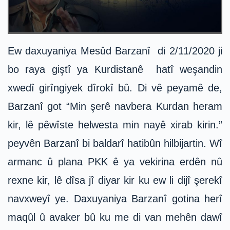
Ew daxuyaniya Mesûd Barzanî di 2/11/2020 ji
bo raya giştî ya Kurdistanê hatî weşandin
xwedî girîngiyek dîrokî bû. Di vê peyamê de,
Barzanî got “Min şerê navbera Kurdan heram
kir, lê pêwîste helwesta min nayê xirab kirin.”
peyvên Barzanî bi baldarî hatibûn hilbijartin. Wî
armanc û plana PKK ê ya vekirina erdên nû
rexne kir, lê dîsa jî diyar kir ku ew li dijî şerekî
navxweyî ye. Daxuyaniya Barzanî gotina herî
maqûl û avaker bû ku me di van mehên dawî