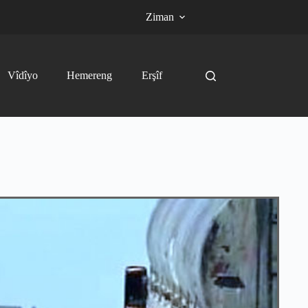
Ziman
Vîdîyo
Hemereng
Erşîf