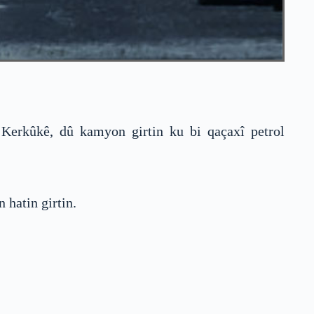
ê Kerkûkê, dû kamyon girtin ku bi qaçaxî petrol
 hatin girtin.