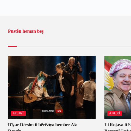
Pustên heman beş
ABURÎ
ABURÎ
Dîyar Dêrsim û bêrêzîya hember Ala
Li Rojava û S