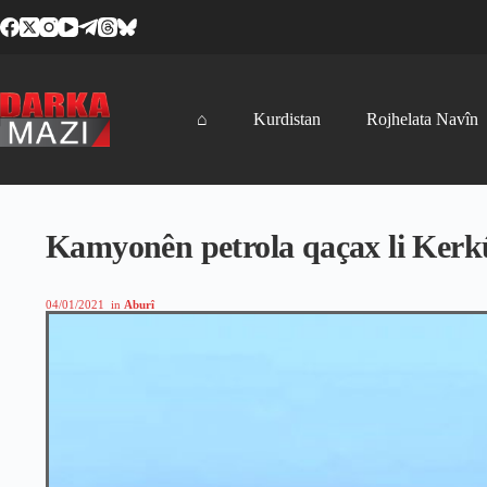
Skip
to
content
⌂
Kurdistan
Rojhelata Navîn
Kamyonên petrola qaçax li Kerkû
04/01/2021
in
Aburî