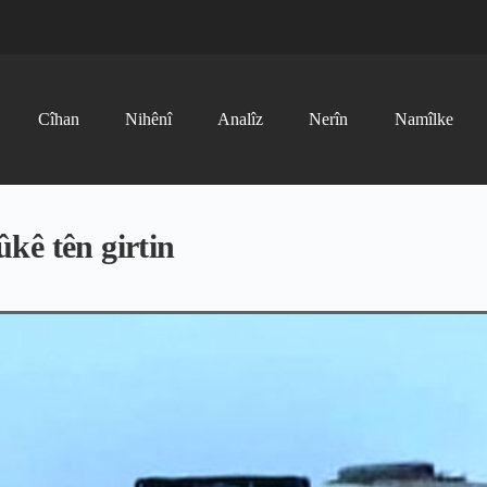
Cîhan
Nihênî
Analîz
Nerîn
Namîlke
kê tên girtin