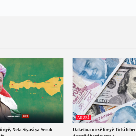
ABURÎ
ûriyê, Xeta Siyasî ya Serok
Daketina nirxê lireyê Tirkî li b