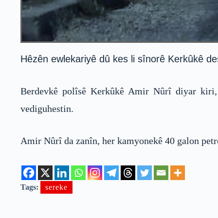
Hêzên ewlekariyê dû kes li sînorê Kerkûkê dest
Berdevkê polîsê Kerkûkê Amir Nûrî diyar kiri, 
vediguhestin.
Amir Nûrî da zanîn, her kamyonekê 40 galon petrol 
Tags:
sereke