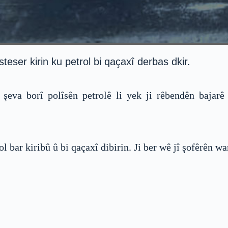
eser kirin ku petrol bi qaçaxî derbas dkir.
şeva borî polîsên petrolê li yek ji rêbendên bajar
bar kiribû û bi qaçaxî dibirin. Ji ber wê jî şofêrên wan