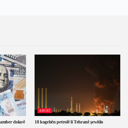
ABURÎ
eramber dolarê
18 kogehên petrolê li Tehranê şewitîn