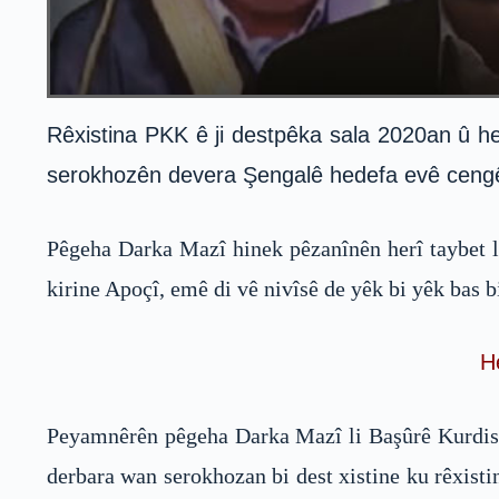
Rêxistina PKK ê ji destpêka sala 2020an û hey
serokhozên devera Şengalê hedefa evê cengê n
Pêgeha Darka Mazî hinek pêzanînên herî taybet li
kirine Apoçî, emê di vê nivîsê de yêk bi yêk bas b
H
Peyamnêrên pêgeha Darka Mazî li Başûrê Kurdista
derbara wan serokhozan bi dest xistine ku rêxist