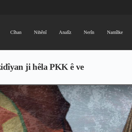
Cîhan
Nihênî
Analîz
Nerîn
Namîlke
idîyan ji hêla PKK ê ve