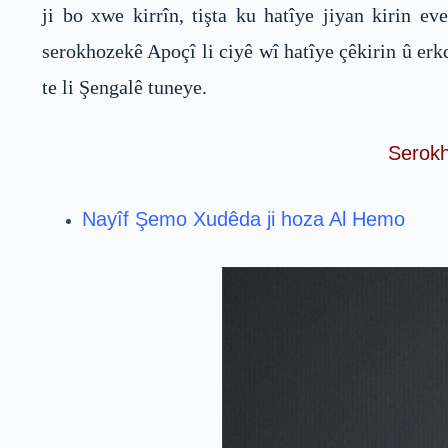
ji bo xwe kirrîn, tişta ku hatîye jiyan kirin 
serokhozekê Apoçî li ciyê wî hatîye çêkirin û erkd
te li Şengalê tuneye.
Serokh
Nayîf Şemo Xudêda ji hoza Al Hemo