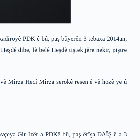
 kadiroyê PDK ê bû, paş bûyerên 3 tebaxa 2014an,
eşdê dibe, lê belê Heşdê tiştek jêre nekir, piştre
navê Mîrza Hecî Mîrza serokê resen ê vê hozê ye û
avçeya Gir Izêr a PDKê bû, paş êrîşa DAÎŞ ê a 3