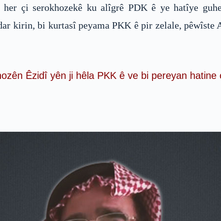
eve her çi serokhozekê ku alîgrê PDK ê ye hatîye guh
ar kirin, bi kurtasî peyama PKK ê pir zelale, pêwîste A
ozên Êzidî yên ji hêla PKK ê ve bi pereyan hatine ç