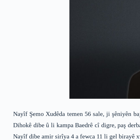
Nayîf Şemo Xudêda temen 56 sale, ji şêniyên baja
Dihokê dibe û li kampa Baedrê cî digre, paş derb
Nayîf dibe amir sirîya 4 a fewca 11 li gel birayê