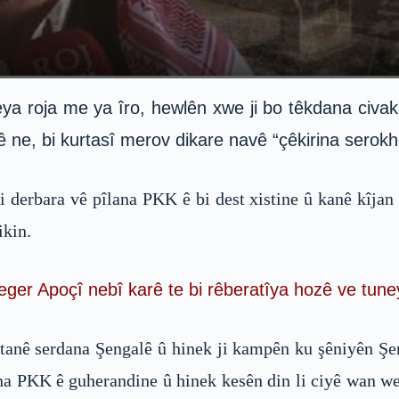
a roja me ya îro, hewlên xwe ji bo têkdana civaka 
e, bi kurtasî merov dikare navê “çêkirina serokho
 derbara vê pîlana PKK ê bi dest xistine û kanê kîjan
ikin.
eger Apoçî nebî karê te bi rêberatîya hozê ve tune
nê serdana Şengalê û hinek ji kampên ku şêniyên Şenga
ina PKK ê guherandine û hinek kesên din li ciyê wan we