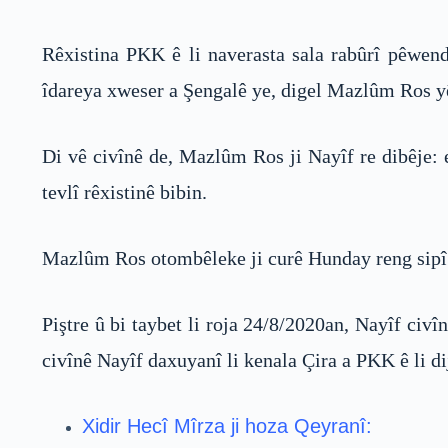
Rêxistina PKK ê li naverasta sala rabûrî pêwen
îdareya xweser a Şengalê ye, digel Mazlûm Ros yê 
Di vê civînê de, Mazlûm Ros ji Nayîf re dibêje: 
tevlî rêxistinê bibin.
Mazlûm Ros otombêleke ji curê Hunday reng sipî 
Piştre û bi taybet li roja 24/8/2020an, Nayîf civî
civînê Nayîf daxuyanî li kenala Çira a PKK ê li 
Xidir Hecî Mîrza ji hoza Qeyranî: