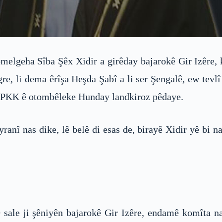
omelgeha Sîba Şêx Xidir a girêday bajarokê Gir Izêre,
 li dema êrîşa Heşda Şabî a li ser Şengalê, ew tevlî H
, PKK ê otombêleke Hunday landkiroz pêdaye.
anî nas dike, lê belê di esas de, birayê Xidir yê bi 
 sale ji şêniyên bajarokê Gir Izêre, endamê komîta n