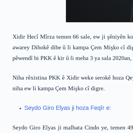
Xidir Hecî Mîrza temen 66 sale, ew ji şêniyên k
awarey Dihokê dibe û li kampa Çem Mişko cî digre,
pêwendî bi PKK ê kir û li meha 3 ya sala 2020an
Niha rêxistina PKK ê Xidir weke serokê hoza Qeyr
niha ew li kampa Çem Mişko cî digre.
Seydo Giro Elyas ji hoza Feqîr e:
Seydo Giro Elyas ji malbata Cindo ye, temen 49