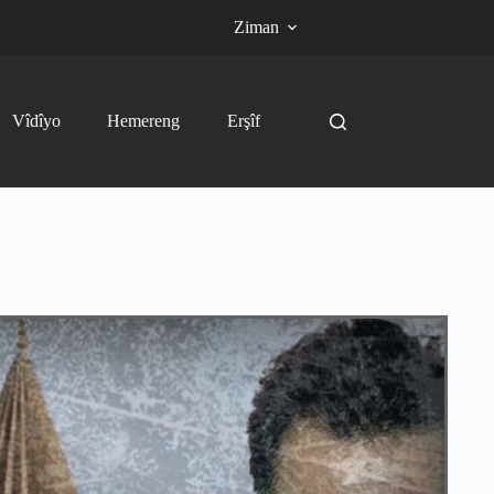
Ziman
Vîdîyo
Hemereng
Erşîf