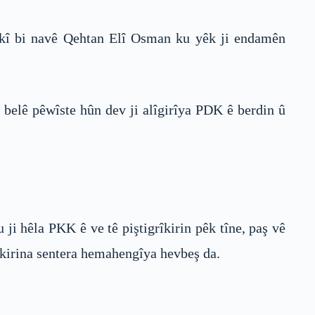
sekî bi navê Qehtan Elî Osman ku yêk ji endamên
 belê pêwîste hûn dev ji alîgirîya PDK ê berdin û
 ji hêla PKK ê ve tê piştigrîkirin pêk tîne, paş vê
akirina sentera hemahengîya hevbeş da.