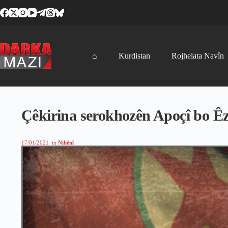
Skip
to
content
⌂
Kurdistan
Rojhelata Navîn
Çêkirina serokhozên Apoçî bo Êz
17/01/2021
in
Nihênî