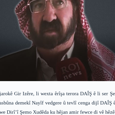
rokê Gir Izêre, li wexta êrîşa terora DAÎŞ ê li ser 
asbûna demekî Nayîf vedgere û tevlî cenga dijî DAÎŞ ê
 xwe Dirî’î Şemo Xudêda ku hêjan amir fewce di vê hêzê