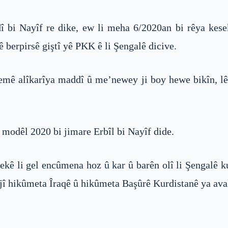
dî bi Nayîf re dike, ew li meha 6/2020an bi rêya ke
berpirsê giştî yê PKK ê li Şengalê dicive.
emê alîkarîya maddî û me’newey ji boy hewe bikîn, lê
modêl 2020 bi jimare Erbîl bi Nayîf dide.
nekê li gel encûmena hoz û kar û barên olî li Şengalê ku
dijî hikûmeta Îraqê û hikûmeta Başûrê Kurdistanê ya av