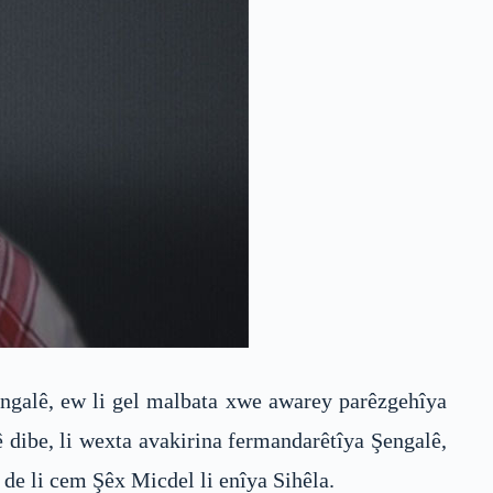
Şengalê, ew li gel malbata xwe awarey parêzgehîya
 dibe, li wexta avakirina fermandarêtîya Şengalê,
 de li cem Şêx Micdel li enîya Sihêla.