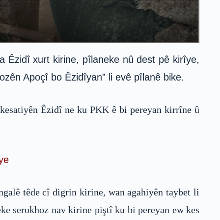
Êzidî xurt kirine, pîlaneke nû dest pê kirîye,
zên Apoçî bo Êzidîyan” li evê pîlanê bike.
 kesatiyên Êzidî ne ku PKK ê bi pereyan kirrîne û
ye
lê têde cî digrin kirine, wan agahiyên taybet li
ke serokhoz nav kirine piştî ku bi pereyan ew kes