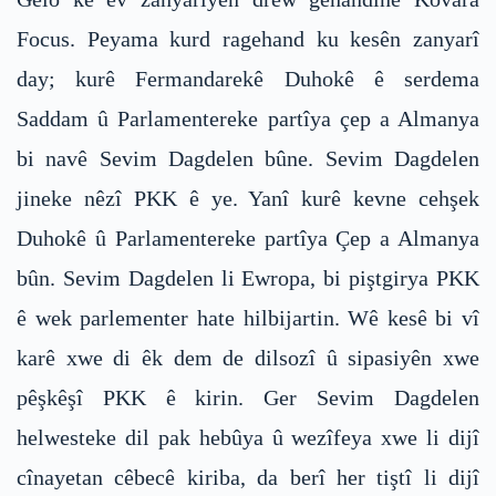
Focus. Peyama kurd ragehand ku kesên zanyarî
day; kurê Fermandarekê Duhokê ê serdema
Saddam û Parlamentereke partîya çep a Almanya
bi navê Sevim Dagdelen bûne. Sevim Dagdelen
jineke nêzî PKK ê ye. Yanî kurê kevne cehşek
Duhokê û Parlamentereke partîya Çep a Almanya
bûn. Sevim Dagdelen li Ewropa, bi piştgirya PKK
ê wek parlementer hate hilbijartin. Wê kesê bi vî
karê xwe di êk dem de dilsozî û sipasiyên xwe
pêşkêşî PKK ê kirin. Ger Sevim Dagdelen
helwesteke dil pak hebûya û wezîfeya xwe li dijî
cînayetan cêbecê kiriba, da berî her tiştî li dijî