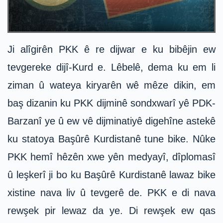
Ji alîgirên PKK ê re dijwar e ku bibêjin ew
tevgereke dijî-Kurd e. Lêbelê, dema ku em li
ziman û wateya kiryarên wê mêze dikin, em
baş dizanin ku PKK dijminê sondxwarî yê PDK-
Barzanî ye û ew vê dijminatiyê digehîne astekê
ku statoya Başûrê Kurdistanê tune bike. Nûke
PKK hemî hêzên xwe yên medyayî, dîplomasî
û leşkerî ji bo ku Başûrê Kurdistanê lawaz bike
xistine nava liv û tevgerê de. PKK e di nava
rewşek pir lewaz da ye. Di rewşek ew qas