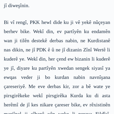
jî diweşînin.
Bi vî rengî, PKK hewl dide ku ji vê yekê nûçeyan
berhev bike. Wekî din, ev partîyên ku endamên
wan ji tilên destekê derbas nabin, ne Kurdistanê
nas dikin, ne jî PDK ê û ne jî dizanin Zînî Wertê li
kuderê ye. Wekî din, her çend ew bizanin li kuderê
ye jî, diyare ku partîyên xwedan sengek siyasî ya
ewqas veder ji bo kurdan nabin navnîşana
çareseriyê. Me eve derbas kir, zor a bê wate ye
pirsgirêkeke wekî pirsgirêka Kurda ku di asta
herêmî de jî kes nikare çareser bike, ev rêxistinên
marjînal ji cîhanê yên weke li perava Fildîşî,