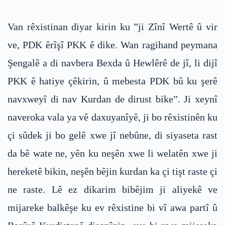
Van rêxistinan diyar kirin ku ”ji Zînî Wertê û vir
ve, PDK êrîşî PKK ê dike. Wan ragihand peymana
Şengalê a di navbera Bexda û Hewlêrê de jî, li dijî
PKK ê hatiye çêkirin, û mebesta PDK bû ku şerê
navxweyî di nav Kurdan de dirust bike”. Ji xeynî
naveroka vala ya vê daxuyanîyê, ji bo rêxistinên ku
çi sûdek ji bo gelê xwe jî nebûne, di siyaseta rast
da bê wate ne, yên ku neşên xwe li welatên xwe ji
hereketê bikin, neşên bêjin kurdan ka çi tişt raste çi
ne raste. Lê ez dikarim bibêjim ji aliyekê ve
mijareke balkêşe ku ev rêxistine bi vî awa partî û