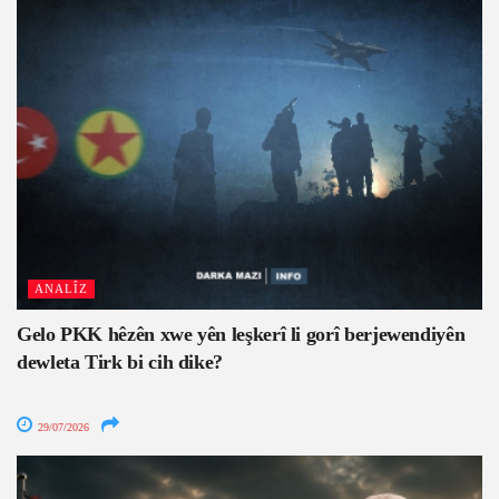
ANALÎZ
Gelo PKK hêzên xwe yên leşkerî li gorî berjewendiyên
dewleta Tirk bi cih dike?
29/07/2026