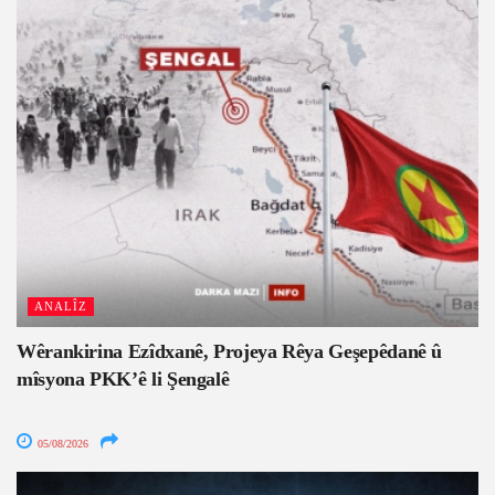
ANALÎZ
Wêrankirina Ezîdxanê, Projeya Rêya Geşepêdanê û
mîsyona PKK’ê li Şengalê
05/08/2026