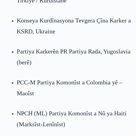
Tirkiye / Kurdistanê
Konseya Kurdînasyona Tevgera Çîna Karker a
KSRD, Ukraine
Partiya Karkerên PR Partiya Rada, Yugoslavia
(berê)
PCC-M Partiya Komonîst a Colombia yê –
Maoîst
NPCH (ML) Partiya Komonîst a Nû ya Haiti
(Marksîst-Lenînîst)