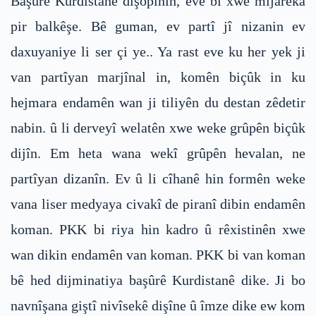
Başûrê Kurdistanê dişopînin, eve bi xwe mijareka
pir balkêşe. Bê guman, ev partî jî nizanin ev
daxuyaniye li ser çi ye.. Ya rast eve ku her yek ji
van partîyan marjînal in, komên biçûk in ku
hejmara endamên wan ji tiliyên du destan zêdetir
nabin. û li derveyî welatên xwe weke grûpên biçûk
dijîn. Em heta wana wekî grûpên hevalan, ne
partîyan dizanîn. Ev û li cîhanê hin formên weke
vana liser medyaya civakî de piranî dibin endamên
koman. PKK bi riya hin kadro û rêxistinên xwe
wan dikin endamên van koman. PKK bi van koman
bê hed dijminatiya başûrê Kurdistanê dike. Ji bo
navnîşana giştî nivîsekê dişîne û îmze dike ew kom