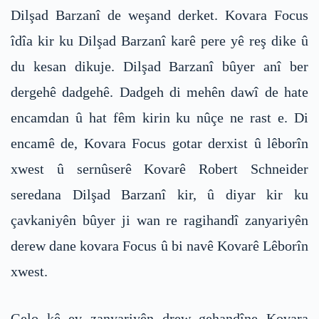
Dilşad Barzanî de weşand derket. Kovara Focus
îdîa kir ku Dilşad Barzanî karê pere yê reş dike û
du kesan dikuje. Dilşad Barzanî bûyer anî ber
dergehê dadgehê. Dadgeh di mehên dawî de hate
encamdan û hat fêm kirin ku nûçe ne rast e. Di
encamê de, Kovara Focus gotar derxist û lêborîn
xwest û sernûserê Kovarê Robert Schneider
seredana Dilşad Barzanî kir, û diyar kir ku
çavkaniyên bûyer ji wan re ragihandî zanyariyên
derew dane kovara Focus û bi navê Kovarê Lêborîn
xwest.
Gelo kê ev zanyariyên drew gehandîne Kovara