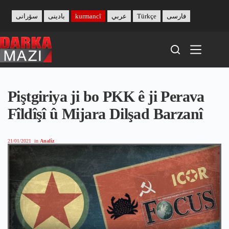
Skip
to
سۆرانی
بادینی
kurmancî
عربي
Türkçe
فارسی
content
Piştgiriya ji bo PKK ê ji Perava
Fîldîşî û Mijara Dilşad Barzanî
21/01/2021
in
Analîz