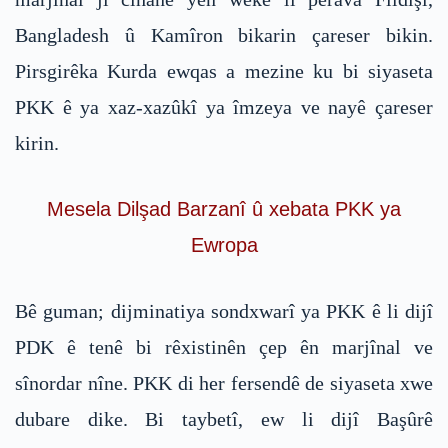
Bangladesh û Kamîron bikarin çareser bikin.
Pirsgirêka Kurda ewqas a mezine ku bi siyaseta
PKK ê ya xaz-xazûkî ya îmzeya ve nayê çareser
kirin.
Mesela Dilşad Barzanî û xebata PKK ya
Ewropa
Bê guman; dijminatiya sondxwarî ya PKK ê li dijî
PDK ê tenê bi rêxistinên çep ên marjînal ve
sînordar nîne. PKK di her fersendê de siyaseta xwe
dubare dike. Bi taybetî, ew li dijî Başûrê