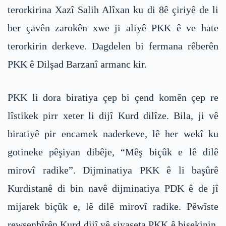
terorkirina Xazî Salih Alîxan ku di 8ê çiriyê de li
ber çavên zarokên xwe ji aliyê PKK ê ve hate
terorkirin derkeve. Dagdelen bi fermana rêberên
PKK ê Dilşad Barzanî armanc kir.
PKK li dora biratiya çep bi çend komên çep re
lîstikek pirr xeter li dijî Kurd dilîze. Bila, ji vê
biratiyê pir encamek naderkeve, lê her wekî ku
gotineke pêşiyan dibêje, “Mêş biçûk e lê dilê
mirovî radike”. Dijminatiya PKK ê li başûrê
Kurdistanê di bin navê dijminatiya PDK ê de jî
mijarek biçûk e, lê dilê mirovî radike. Pêwîste
rewşenbîrên Kurd dijî vê siyaseta PKK ê bisekinin.