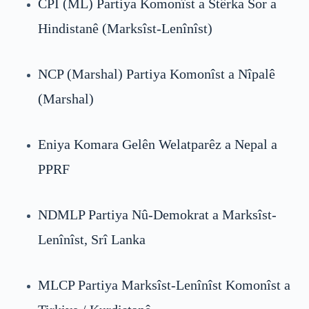
CPI (ML) Partiya Komonîst a Stêrka Sor a
Hindistanê (Marksîst-Lenînîst)
NCP (Marshal) Partiya Komonîst a Nîpalê
(Marshal)
Eniya Komara Gelên Welatparêz a Nepal a
PPRF
NDMLP Partiya Nû-Demokrat a Marksîst-
Lenînîst, Srî Lanka
MLCP Partiya Marksîst-Lenînîst Komonîst a