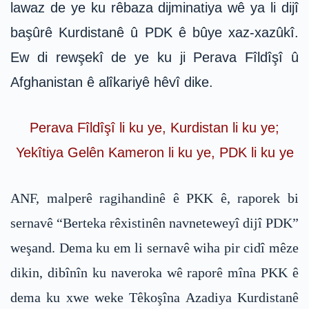
lawaz de ye ku rêbaza dijminatiya wê ya li dijî
başûrê Kurdistanê û PDK ê bûye xaz-xazûkî.
Ew di rewşekî de ye ku ji Perava Fîldîşî û
Afghanistan ê alîkariyê hêvî dike.
Perava Fîldîşî li ku ye, Kurdistan li ku ye;
Yekîtiya Gelên Kameron li ku ye, PDK li ku ye
ANF, malperê ragihandinê ê PKK ê, raporek bi
sernavê “Berteka rêxistinên navneteweyî dijî PDK”
weşand. Dema ku em li sernavê wiha pir cidî mêze
dikin, dibînîn ku naveroka wê raporê mîna PKK ê
dema ku xwe weke Têkoşîna Azadiya Kurdistanê