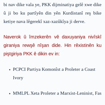
bi nav dike vala ye, PKK dijminatiya gelê xwe dike
û ji bo ku partîyên din yên Kurdistanî reş bike
ketiye nava lêgerekî xaz-xazûkîya ji derve.
Naverok û îmzekerên vê daxuyaniya nivîskî
giraniya rewşê nîşan dide. Hin rêxistinên ku
piştgiriya PKK ê dikin ev in:
PCPCI Partiya Komonîst a Proleter a Coast
Ivory
MMLPL Xeta Proleter a Marxist-Leninist, Fas