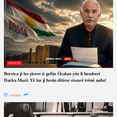
ANALÎZ
Bersiva ji bo şîrove û gefên Öcalan yên li hemberî
Darka Mazî: Yê ku ji hesin ditirse siwarê trênê nabe!
27/07/2026