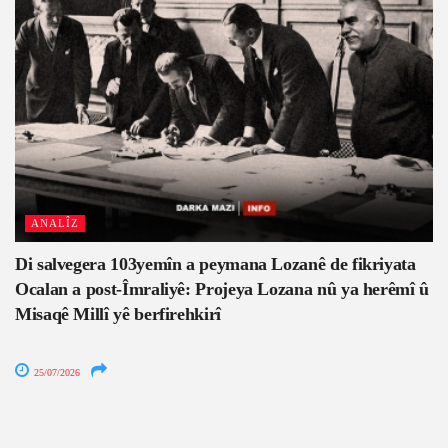
ANALÎZ
Di salvegera 103yemîn a peymana Lozanê de fikriyata
Ocalan a post-Îmraliyê: Projeya Lozana nû ya herêmî û
Misaqê Millî yê berfirehkirî
25/07/2026