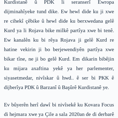
Kurdistanê û PDK li seranserî Ewropa
dijminahîyeke tund dike. Ew hewl dide ku ji xwe
re cihekî çêbike û hewl dide ku berxwedana gelê
Kurd ya li Rojava bike milkê partîya xwe bi tenê.
Ew kanalên ku bi rêya Rojava ji gelê Kurd re
hatine vekirin ji bo berjewendiyên partîya xwe
bikar tîne, ne ji bo gelê Kurd. Em dikarin bibêjin
ku mijara axaftina yekê ya her parlementer,
siyasetmedar, nivîskar û hwd.. ê ser bi PKK ê
dijberîya PDK û Barzanî û Başûrê Kurdistanê ye.
Ev bûyerên herî dawî bi nivîsekê ku Kovara Focus
di hejmara xwe ya Çile a sala 2020an de di derbarê