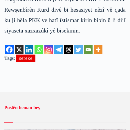
Rewşenbîrên Kurd divê bi hesasiyet nêzî vê qada
ku ji hêla PKK ve hatî îstismar kirin bibin û li dijî
siyaseta xazxazûkî yê bisekinin.
Tags:
sereke
Pustên heman beş