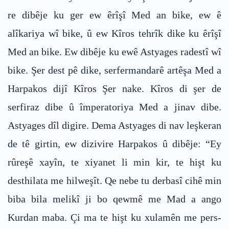
re dibêje ku ger ew êrîşî Med an bike, ew ê
alîkariya wî bike, û ew Kîros tehrîk dike ku êrîşî
Med an bike. Ew dibêje ku ewê Astyages radestî wî
bike. Şer dest pê dike, serfermandarê artêşa Med a
Harpakos dijî Kîros Şer nake. Kîros di şer de
serfiraz dibe û împeratoriya Med a jinav dibe.
Astyages dîl digire. Dema Astyages di nav leşkeran
de tê girtin, ew dizivire Harpakos û dibêje: “Ey
rûreşê xayîn, te xiyanet li min kir, te hişt ku
desthilata me hilweşît. Qe nebe tu derbasî cihê min
biba bila melikî ji bo qewmê me Mad a ango
Kurdan maba. Çi ma te hişt ku xulamên me pers-