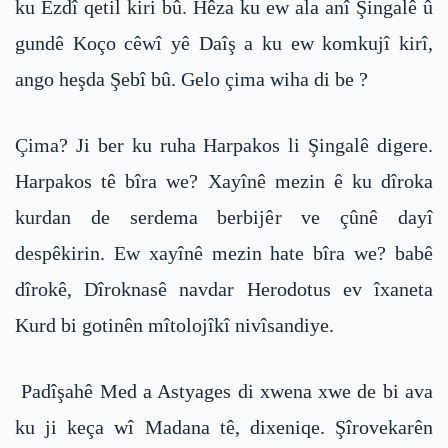
ku Êzdî qetil kiri bû. Hêza ku ew ala anî Şingalê û
gundê Koço cêwî yê Daîş a ku ew komkujî kirî,
ango heşda Şebî bû. Gelo çima wiha di be ?
Çima? Ji ber ku ruha Harpakos li Şingalê digere.
Harpakos tê bîra we? Xayînê mezin ê ku dîroka
kurdan de serdema berbijêr ve çûnê dayî
despêkirin. Ew xayînê mezin hate bîra we? babê
dîrokê, Dîroknasê navdar Herodotus ev îxaneta
Kurd bi gotinên mîtolojîkî nivîsandiye.
Padîşahê Med a Astyages di xwena xwe de bi ava
ku ji keça wî Madana tê, dixeniqe. Şîrovekarên