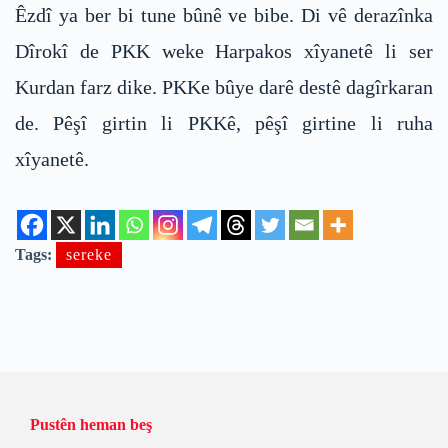
Êzdî ya ber bi tune bûnê ve bibe. Di vê derazînka
Dîrokî de PKK weke Harpakos xîyanetê li ser
Kurdan farz dike. PKKe bûye darê destê dagîrkaran
de. Pêşî girtin li PKKê, pêşî girtine li ruha
xîyanetê.
Tags:
sereke
Pustên heman beş