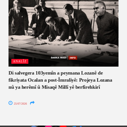
ANALÎZ
Di salvegera 103yemîn a peymana Lozanê de
fikriyata Ocalan a post-Îmraliyê: Projeya Lozana
nû ya herêmî û Misaqê Millî yê berfirehkirî
25/07/2026