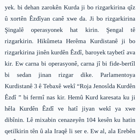
yek. bi dehan zarokên Kurda ji bo rizgarkirina qîz
û xortên Êzdîyan canê xwe da. Ji bo rizgarkirina
Şingalê operasyonek hat kirin. Şengal tê
rizgarkirin. Hikûmeta Herêma Kurdistanê ji bo
rizgarkirina jinên kurdên Êzdî, baroyek taybetî ava
kir. Ew carna bi operasyonê, carna jî bi fide-bertîl
bi sedan jinan rizgar dike. Parlamentoya
Kurdistanê 3 ê Tebaxê wekî “Roja Jenosîda Kurdên
Êzdî ” bi fermî nas kir. Hemû Kurd karesata ku ji
hêla Kurdên Êzdî ve hatî jiyan wekî ya xwe
dibînin. Lê mixabin cenazeyên 104 kesên ku hatin
qetilkirin tên û ala Iraqê li ser e. Ew al, ala Erebên