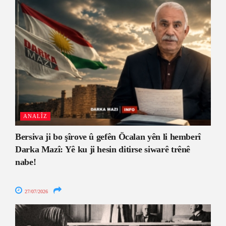
ANALÎZ
Bersiva ji bo şîrove û gefên Öcalan yên li hemberî
Darka Mazî: Yê ku ji hesin ditirse siwarê trênê
nabe!
27/07/2026