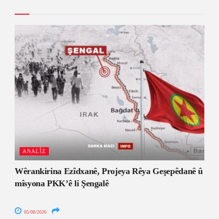
ANALÎZ
Wêrankirina Ezîdxanê, Projeya Rêya Geşepêdanê û
mîsyona PKK’ê li Şengalê
05/08/2026