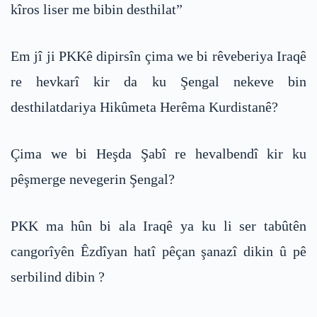
kîros liser me bibin desthilat”
Em jî ji PKKê dipirsîn çima we bi rêveberiya Iraqê
re hevkarî kir da ku Şengal nekeve bin
desthilatdariya Hikûmeta Herêma Kurdistanê?
Çima we bi Heşda Şabî re hevalbendî kir ku
pêşmerge nevegerin Şengal?
PKK ma hûn bi ala Iraqê ya ku li ser tabûtên
cangorîyên Êzdîyan hatî pêçan şanazî dikin û pê
serbilind dibin ?