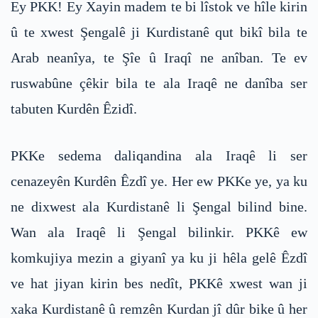
Ey PKK! Ey Xayin madem te bi lîstok ve hîle kirin
û te xwest Şengalê ji Kurdistanê qut bikî bila te
Arab neanîya, te Şîe û Iraqî ne anîban. Te ev
ruswabûne çêkir bila te ala Iraqê ne danîba ser
tabuten Kurdên Êzidî.
PKKe sedema daliqandina ala Iraqê li ser
cenazeyên Kurdên Êzdî ye. Her ew PKKe ye, ya ku
ne dixwest ala Kurdistanê li Şengal bilind bine.
Wan ala Iraqê li Şengal bilinkir. PKKê ew
komkujiya mezin a giyanî ya ku ji hêla gelê Êzdî
ve hat jiyan kirin bes nedît, PKKê xwest wan ji
xaka Kurdistanê û remzên Kurdan jî dûr bike û her