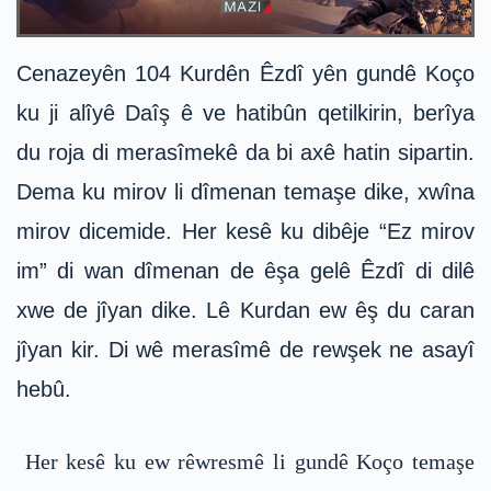
Cenazeyên 104 Kurdên Êzdî yên gundê Koço
ku ji alîyê Daîş ê ve hatibûn qetilkirin, berîya
du roja di merasîmekê da bi axê hatin sipartin.
Dema ku mirov li dîmenan temaşe dike, xwîna
mirov dicemide. Her kesê ku dibêje “Ez mirov
im” di wan dîmenan de êşa gelê Êzdî di dilê
xwe de jîyan dike. Lê Kurdan ew êş du caran
jîyan kir. Di wê merasîmê de rewşek ne asayî
hebû.
Her kesê ku ew rêwresmê li gundê Koço temaşe