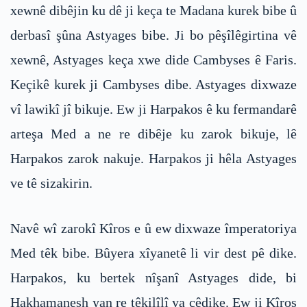
xewnê dibêjin ku dê ji keça te Madana kurek bibe û
derbasî şûna Astyages bibe. Ji bo pêşîlêgirtina vê
xewnê, Astyages keça xwe dide Cambyses ê Faris.
Keçikê kurek ji Cambyses dibe. Astyages dixwaze
vî lawikî jî bikuje. Ew ji Harpakos ê ku fermandarê
arteşa Med a ne re dibêje ku zarok bikuje, lê
Harpakos zarok nakuje. Harpakos ji hêla Astyages
ve tê sizakirin.
Navê wî zarokî Kîros e û ew dixwaze împeratoriya
Med têk bibe. Bûyera xîyanetê li vir dest pê dike.
Harpakos, ku bertek nîşanî Astyages dide, bi
Hakhamanesh yan re têkilîlî ya çêdike. Ew ji Kîros