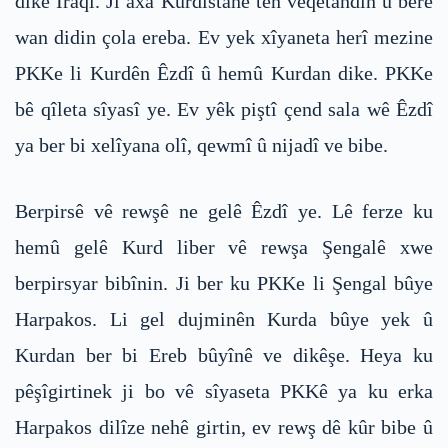
dike Iraqî. Ji axa Kurdistanê tên veqetandin û berê
wan didin çola ereba. Ev yek xîyaneta herî mezine
PKKe li Kurdên Êzdî û hemû Kurdan dike. PKKe
bê qîleta sîyasî ye. Ev yêk piştî çend sala wê Êzdî
ya ber bi xelîyana olî, qewmî û nijadî ve bibe.
Berpirsê vê rewşê ne gelê Êzdî ye. Lê ferze ku
hemû gelê Kurd liber vê rewşa Şengalê xwe
berpirsyar bibînin. Ji ber ku PKKe li Şengal bûye
Harpakos. Li gel dujminên Kurda bûye yek û
Kurdan ber bi Ereb bûyînê ve dikêşe. Heya ku
pêşîgirtinek ji bo vê sîyaseta PKKê ya ku erka
Harpakos dilîze nehê girtin, ev rewş dê kûr bibe û