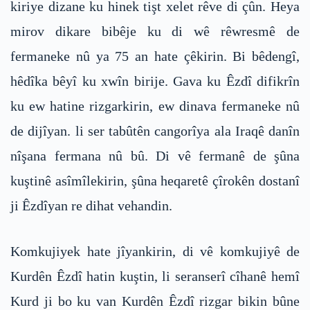
kiriye dizane ku hinek tişt xelet rêve di çûn. Heya
mirov dikare bibêje ku di wê rêwresmê de
fermaneke nû ya 75 an hate çêkirin. Bi bêdengî,
hêdîka bêyî ku xwîn birije. Gava ku Êzdî difikrîn
ku ew hatine rizgarkirin, ew dinava fermaneke nû
de dijîyan. li ser tabûtên cangorîya ala Iraqê danîn
nîşana fermana nû bû. Di vê fermanê de şûna
kuştinê asîmîlekirin, şûna heqaretê çîrokên dostanî
ji Êzdîyan re dihat vehandin.
Komkujiyek hate jîyankirin, di vê komkujiyê de
Kurdên Êzdî hatin kuştin, li seranserî cîhanê hemî
Kurd ji bo ku van Kurdên Êzdî rizgar bikin bûne