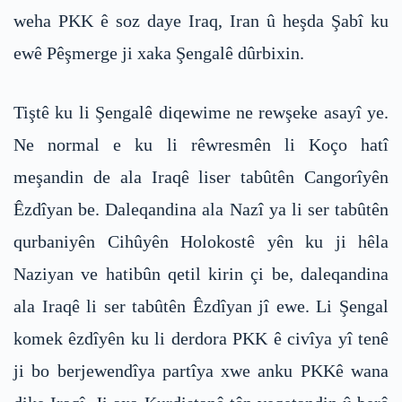
weha PKK ê soz daye Iraq, Iran û heşda Şabî ku
ewê Pêşmerge ji xaka Şengalê dûrbixin.
Tiştê ku li Şengalê diqewime ne rewşeke asayî ye.
Ne normal e ku li rêwresmên li Koço hatî
meşandin de ala Iraqê liser tabûtên Cangorîyên
Êzdîyan be. Daleqandina ala Nazî ya li ser tabûtên
qurbaniyên Cihûyên Holokostê yên ku ji hêla
Naziyan ve hatibûn qetil kirin çi be, daleqandina
ala Iraqê li ser tabûtên Êzdîyan jî ewe. Li Şengal
komek êzdîyên ku li derdora PKK ê civîya yî tenê
ji bo berjewendîya partîya xwe anku PKKê wana