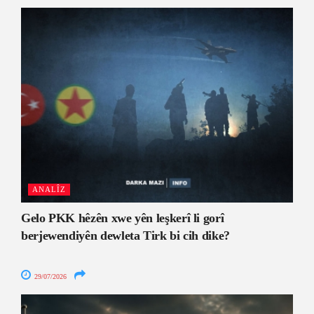
ANALÎZ
Gelo PKK hêzên xwe yên leşkerî li gorî
berjewendiyên dewleta Tirk bi cih dike?
29/07/2026