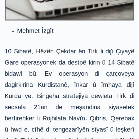
Mehmet Îzgît
10 Sibatê, Hêzên Çekdar ên Tirk li dijî Çiyayê
Gare operasyonek da destpê kirin û 14 Sibatê
bidawî bû. Ev operasyon di çarçoveya
dagirkirina Kurdistanê, înkar û îmhaya dijî
Kurda ye. Bingeha stratejiya dewleta Tirk di
sedsala 21an de meşandina siyasetek
berfirehker li Rojhilata Navîn، Qibris, Qerebax
û hwd e. cîhê di tengezarîyên sîyasî û leşkerî