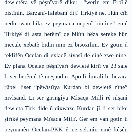
dewletêra vê pêşnîyarê dike: “werin em Erbîlê
bistînin, Barzanî-Talebanî dijî Tirkiyê ne. Hûn cîh
nedin wan bila ev peymana nepenî bimîne” emê
Tirkiyê di asta herêmî de bikîn hêza sereke hûn
mecale xebatê bidin min ez bişoxilim. Ev gotin û
teklîfên Ocelan di exlaqê sîyasî de cîhê xwe nîne.
Ev plana Ocelan pêşnîyarî dewletê kiriî va 23 sale
li ser herêmê tê meşandin. Apo li Îmralî bi hezara
rûpel liser “pêwîstîya Kurdan bi dewletê nîne”
nivîsand. Li ser giringîya Mîsaqa Millî rê nîşanî
dewleta Tirk dide û dixwaze Kurdan jî li ser bike
şirîkê peymana Mîsaqa Millî. Ger em van gotin û
peymanên Ocelan-PKK ê ne sekinîn emê kêşên