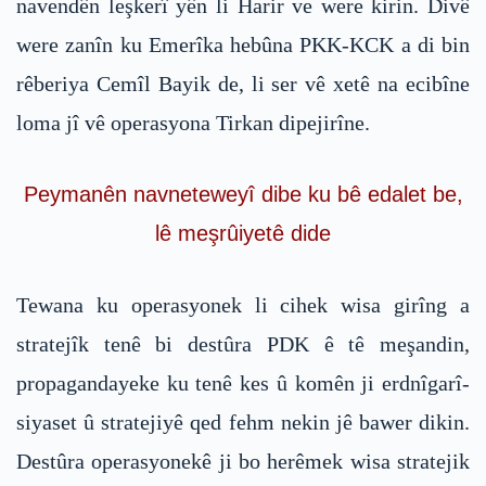
navendên leşkerî yên li Harir ve were kirin. Divê
were zanîn ku Emerîka hebûna PKK-KCK a di bin
rêberiya Cemîl Bayik de, li ser vê xetê na ecibîne
loma jî vê operasyona Tirkan dipejirîne.
Peymanên navneteweyî dibe ku bê edalet be,
lê meşrûiyetê dide
Tewana ku operasyonek li cihek wisa girîng a
stratejîk tenê bi destûra PDK ê tê meşandin,
propagandayeke ku tenê kes û komên ji erdnîgarî-
siyaset û stratejiyê qed fehm nekin jê bawer dikin.
Destûra operasyonekê ji bo herêmek wisa stratejik