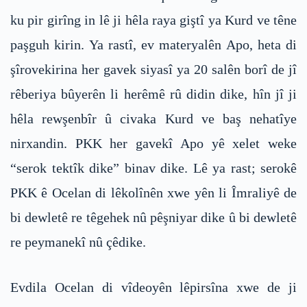
ku pir girîng in lê ji hêla raya giştî ya Kurd ve têne
paşguh kirin. Ya rastî, ev materyalên Apo, heta di
şîrovekirina her gavek siyasî ya 20 salên borî de jî
rêberiya bûyerên li herêmê rû didin dike, hîn jî ji
hêla rewşenbîr û civaka Kurd ve baş nehatîye
nirxandin. PKK her gavekî Apo yê xelet weke
“serok tektîk dike” binav dike. Lê ya rast; serokê
PKK ê Ocelan di lêkolînên xwe yên li Îmraliyê de
bi dewletê re têgehek nû pêşniyar dike û bi dewletê
re peymanekî nû çêdike.
Evdila Ocelan di vîdeoyên lêpirsîna xwe de ji