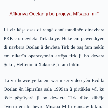
Alîkariya Ocelan ji bo projeya Mîsaqa millî
Li vir kêşa esas di rengê danûstandinên dinavbera
PKK ê û dewleta Tirk da ye. Heke em pêwendiyên
di navbera Ocelan û dewleta Tirk de baş fam nekîn
em nikarîn operasyonên artêşa tirk ji bo devera
Şekîf, Heftenîn û Xakûrkê jî fam bikîn.
Li vir hewce ye ku em werin ser video yên Evdila
Ocelan ên lêpirsîna sala 1999an û pirtûkên wî, ku
têde pêşnîyarê ji bo dewleta Tirk dike, dibêje
“werin em bi hevre Mîsaqa Millî guncaw bikîn.”