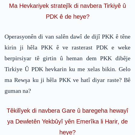
Ma Hevkariyek stratejîk di navbera Tirkiyê û
PDK ê de heye?
Operasyonên di van salên dawî de dijî PKK ê têne
kirin ji hêla PKK ê ve rasterast PDK e weke
berpirsiyar tê girtin û heman dem PKK dibêje
Tirkiye Û PDK hevkarin ku me xelas bikin. Gelo
ma Rewşa ku ji hêla PKK ve hatî diyar raste? Bê
guman na?
Têkilîyek di navbera Gare û baregeha hewayî
ya Dewletên Yekbûyî yên Emerîka li Harir, de
heye?