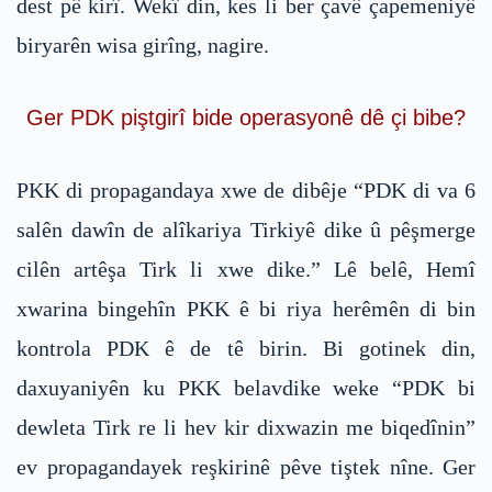
dest pê kirî. Wekî din, kes li ber çavê çapemeniyê
biryarên wisa girîng, nagire.
Ger PDK piştgirî bide operasyonê dê çi bibe?
PKK di propagandaya xwe de dibêje “PDK di va 6
salên dawîn de alîkariya Tirkiyê dike û pêşmerge
cilên artêşa Tirk li xwe dike.” Lê belê, Hemî
xwarina bingehîn PKK ê bi riya herêmên di bin
kontrola PDK ê de tê birin. Bi gotinek din,
daxuyaniyên ku PKK belavdike weke “PDK bi
dewleta Tirk re li hev kir dixwazin me biqedînin”
ev propagandayek reşkirinê pêve tiştek nîne. Ger