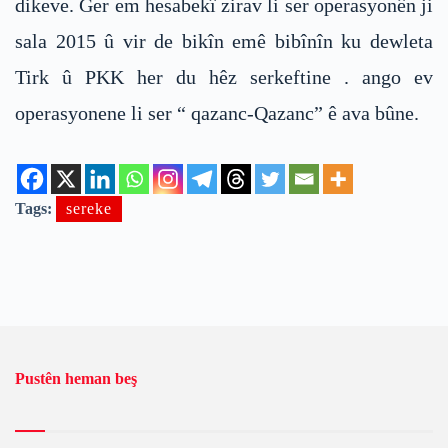
dikeve. Ger em hesabekî zirav li ser operasyonên ji
sala 2015 û vir de bikîn emê bibînîn ku dewleta
Tirk û PKK her du hêz serkeftine . ango ev
operasyonene li ser “ qazanc-Qazanc” ê ava bûne.
Tags:
sereke
Pustên heman beş