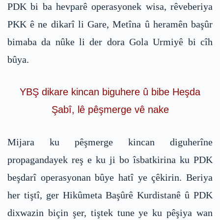
PDK bi ba hevparê operasyonek wisa, rêveberiya
PKK ê ne dikarî li Gare, Metîna û heramên başûr
bimaba da nûke li der dora Gola Urmiyê bi cîh
bûya.
YBŞ dikare kincan biguhere û bibe Heşda
Şabî, lê pêşmerge vê nake
Mijara ku pêşmerge kincan diguherîne
propagandayek reş e ku ji bo îsbatkirina ku PDK
beşdarî operasyonan bûye hatî ye çêkirin. Beriya
her tiştî, ger Hikûmeta Başûrê Kurdistanê û PDK
dixwazin biçin şer, tiştek tune ye ku pêşiya wan