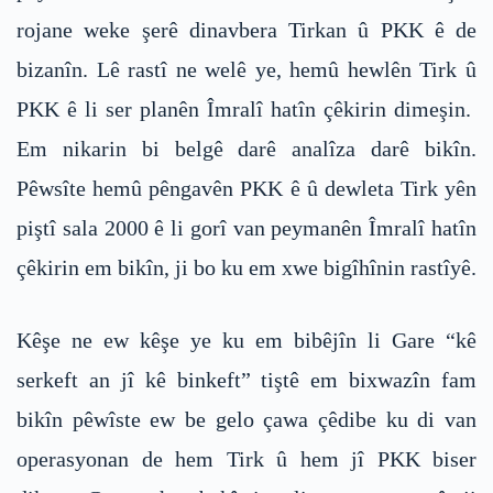
rojane weke şerê dinavbera Tirkan û PKK ê de
bizanîn. Lê rastî ne welê ye, hemû hewlên Tirk û
PKK ê li ser planên Îmralî hatîn çêkirin dimeşin.
Em nikarin bi belgê darê analîza darê bikîn.
Pêwsîte hemû pêngavên PKK ê û dewleta Tirk yên
piştî sala 2000 ê li gorî van peymanên Îmralî hatîn
çêkirin em bikîn, ji bo ku em xwe bigîhînin rastîyê.
Kêşe ne ew kêşe ye ku em bibêjîn li Gare “kê
serkeft an jî kê binkeft” tiştê em bixwazîn fam
bikîn pêwîste ew be gelo çawa çêdibe ku di van
operasyonan de hem Tirk û hem jî PKK biser