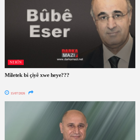
NERÎN
Miletek bi çiyê xwe heye???
15/07/2026