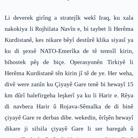
Li deverek girîng a stratejîk wekî Iraq, ku xala
nakokiya li Rojhilata Navîn e, bi taybet li Herêma
Kurdistanê, kes nikare bêyî destûrê klika siyasî ya
ku di şexsê NATO-Emerîka de tê temsîl kirin,
bihostek pêş de biçe. Operasyonên Tirkiyê li
Herêma Kurdistanê tên kirin jî tê de ye. Her weha,
divê were zanîn ku Çiyayê Gare tenê bi hewayî 15
km dûrî balefirgeha leşkerî ya ku li Harir e. Rêya
di navbera Harir û Rojava-Sêmalka de di binê
çiyayê Gare re derbas dibe. wekedin, êrîşên hewayî
dikare ji silsila çiyayê Gare li ser baregah û