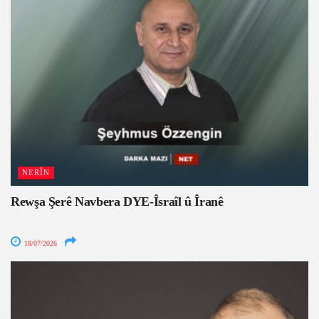
NERÎN
Rewşa Şerê Navbera DYE-Îsraîl û Îranê
18/07/2026