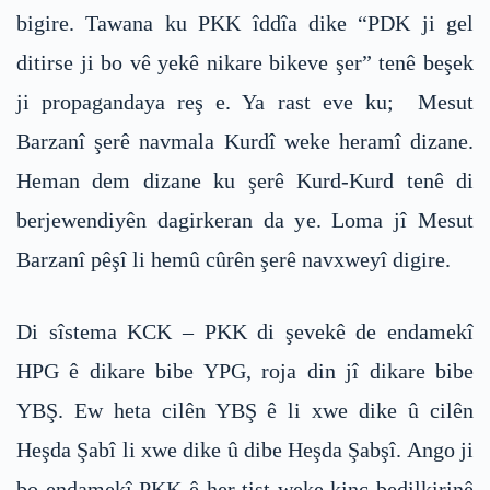
bigire. Tawana ku PKK îddîa dike “PDK ji gel
ditirse ji bo vê yekê nikare bikeve şer” tenê beşek
ji propagandaya reş e. Ya rast eve ku; Mesut
Barzanî şerê navmala Kurdî weke heramî dizane.
Heman dem dizane ku şerê Kurd-Kurd tenê di
berjewendiyên dagirkeran da ye. Loma jî Mesut
Barzanî pêşî li hemû cûrên şerê navxweyî digire.
Di sîstema KCK – PKK di şevekê de endamekî
HPG ê dikare bibe YPG, roja din jî dikare bibe
YBŞ. Ew heta cilên YBŞ ê li xwe dike û cilên
Heşda Şabî li xwe dike û dibe Heşda Şabşî. Ango ji
bo endamekî PKK ê her tişt weke kinc bedilkirinê