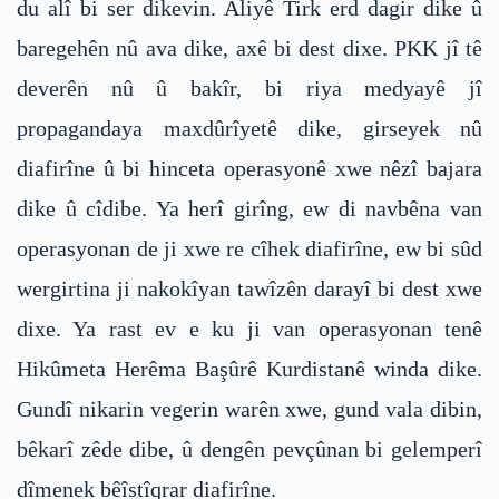
du alî bi ser dikevin. Aliyê Tirk erd dagir dike û
baregehên nû ava dike, axê bi dest dixe. PKK jî tê
deverên nû û bakîr, bi riya medyayê jî
propagandaya maxdûrîyetê dike, girseyek nû
diafirîne û bi hinceta operasyonê xwe nêzî bajara
dike û cîdibe. Ya herî girîng, ew di navbêna van
operasyonan de ji xwe re cîhek diafirîne, ew bi sûd
wergirtina ji nakokîyan tawîzên darayî bi dest xwe
dixe. Ya rast ev e ku ji van operasyonan tenê
Hikûmeta Herêma Başûrê Kurdistanê winda dike.
Gundî nikarin vegerin warên xwe, gund vala dibin,
bêkarî zêde dibe, û dengên pevçûnan bi gelemperî
dîmenek bêîstîqrar diafirîne.