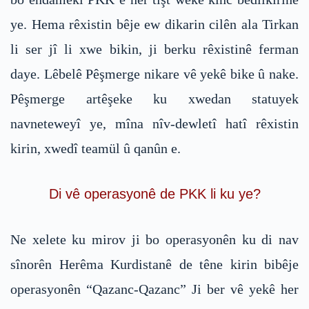
ye. Hema rêxistin bêje ew dikarin cilên ala Tirkan
li ser jî li xwe bikin, ji berku rêxistinê ferman
daye. Lêbelê Pêşmerge nikare vê yekê bike û nake.
Pêşmerge artêşeke ku xwedan statuyek
navneteweyî ye, mîna nîv-dewletî hatî rêxistin
kirin, xwedî teamül û qanûn e.
Di vê operasyonê de PKK li ku ye?
Ne xelete ku mirov ji bo operasyonên ku di nav
sînorên Herêma Kurdistanê de têne kirin bibêje
operasyonên “Qazanc-Qazanc” Ji ber vê yekê her