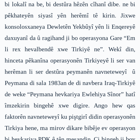
bi lokalî na be, bi destûra hêzên cîhanî dibe. ne bi
pêkhateyên siyasî yên herêmî tê kirin. Jixwe
konsolosxaneya Dewletên Yekbûyî yên li Enqereyê
daxuyanî da û ragihand ji bo operasyona Gare “Em
li rex hevalbendê xwe Tirkiyê ne”. Wekî din,
hinceta pêkanîna operasyonên Tirkiyeyê li ser van
herêman li ser destûra peymanên navneteweyî û
Peymana di sala 1983an de di navbera Iraq-Tirkiyê
de weke “Peymana hevkariya Ewlehiya Sînor” hatî
îmzekirin bingehê xwe digire. Ango hew qas
faktorên navneteweyî ku piştgirî didin operasyonên
Tirkiya hene, ma mirov dikare bibêje ev operasyon
bi hevkariya PDK ê tên meşandin. Çi bingeh ji boy