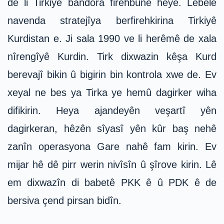
de li Tirkiyê bandora firehbûnê heye. Lêbelê
navenda stratejîya berfirehkirina Tirkiyê
Kurdistan e. Ji sala 1990 ve li herêmê de xala
nîrengîyê Kurdin. Tirk dixwazin kêşa Kurd
berevajî bikin û bigirin bin kontrola xwe de. Ev
xeyal ne bes ya Tirka ye hemû dagirker wiha
difikirin. Heya ajandeyên veşartî yên
dagirkeran, hêzên sîyasî yên kûr baş nehê
zanîn operasyona Gare nahê fam kirin. Ev
mijar hê dê pirr werin nivîsîn û şîrove kirin. Lê
em dixwazîn di babetê PKK ê û PDK ê de
bersiva çend pirsan bidîn.