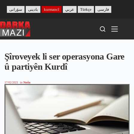
Skip
to
سۆرانی
بادینی
kurmancî
عربي
Türkçe
فارسی
content
Şîroveyek li ser operasyona Gare
û partiyên Kurdî
17/02/2021
in
Nerîn