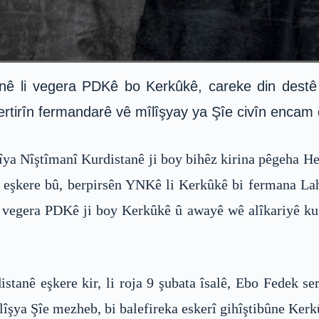
rtinê li vegera PDKê bo Kerkûkê, careke din destê
 xetertirîn fermandarê vê mîlîşyay ya Şîe civîn encam
a Nîştîmanî Kurdistanê ji boy bihêz kirina pêgeha He
rêj eşkere bû, berpirsên YNKê li Kerkûkê bi fermana 
i vegera PDKê ji boy Kerkûkê û awayê wê alîkariyê k
tanê eşkere kir, li roja 9 şubata îsalê, Ebo Fedek se
lîşya Şîe mezheb, bi balefireka eskerî gihîştibûne Ke