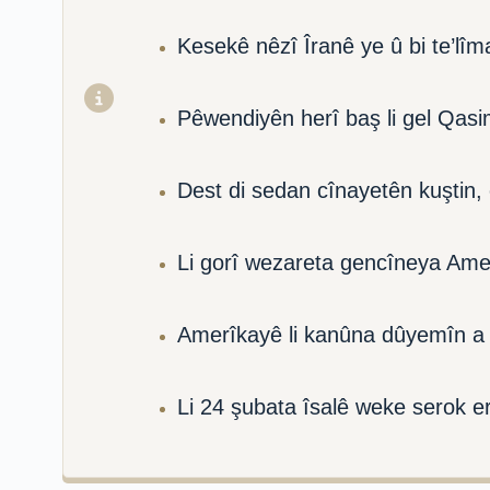
Kesekê nêzî Îranê ye û bi te’lîm
Pêwendiyên herî baş li gel Qas
Dest di sedan cînayetên kuştin, 
Li gorî wezareta gencîneya Amer
Amerîkayê li kanûna dûyemîn a îs
Li 24 şubata îsalê weke serok e