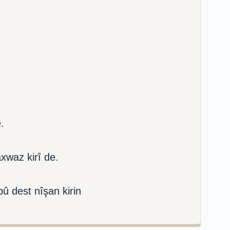
.
xwaz kirî de.
û dest nîşan kirin