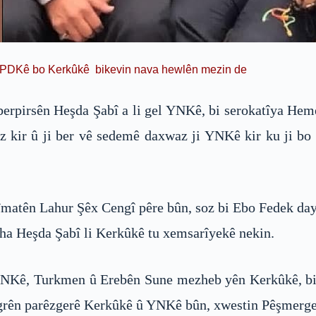
era PDKê bo Kerkûkê bikevin nava hewlên mezin de
berpirsên Heşda Şabî a li gel YNKê, bi serokatîya He
z kir û ji ber vê sedemê daxwaz ji YNKê kir ku ji bo
îmatên Lahur Şêx Cengî pêre bûn, soz bi Ebo Fedek day
eha Heşda Şabî li Kerkûkê tu xemsarîyekê nekin.
l YNKê, Turkmen û Erebên Sune mezheb yên Kerkûkê, b
lîgrên parêzgerê Kerkûkê û YNKê bûn, xwestin Pêşmerg