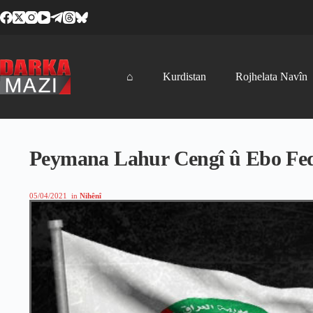
Skip
to
content
⌂
Kurdistan
Rojhelata Navîn
Peymana Lahur Cengî û Ebo Fed
05/04/2021
in
Nihênî