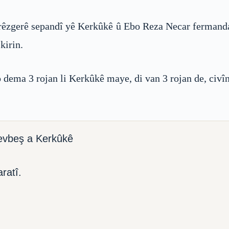
rêzgerê sepandî yê Kerkûkê û Ebo Reza Necar fermanda
kirin.
ema 3 rojan li Kerkûkê maye, di van 3 rojan de, civîn l
evbeş a Kerkûkê
ratî.