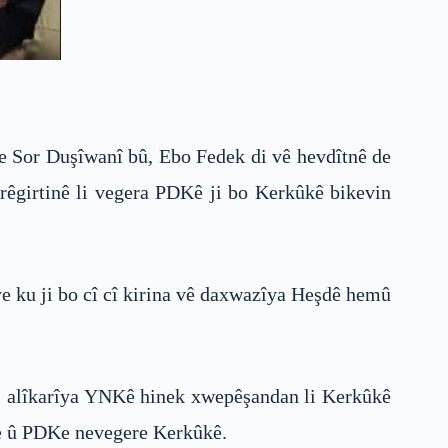
me Sor Duşîwanî bû, Ebo Fedek di vê hevdîtnê de
 rêgirtinê li vegera PDKê ji bo Kerkûkê bikevin
e ku ji bo cî cî kirina vê daxwazîya Heşdê hemû
i alîkarîya YNKê hinek xwepêşandan li Kerkûkê
e û PDKe nevegere Kerkûkê.