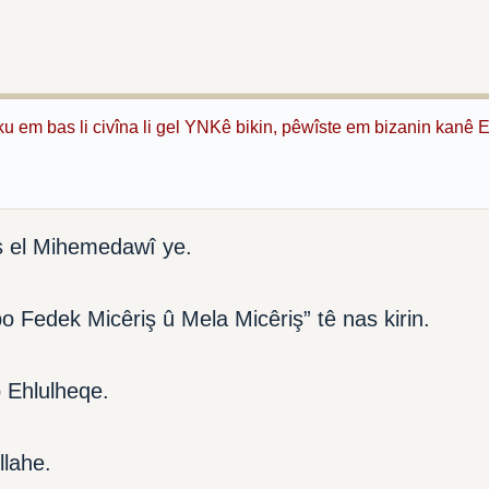
 ku em bas li civîna li gel YNKê bikin, pêwîste em bizanin kanê 
ş el Mihemedawî ye.
o Fedek Micêriş û Mela Micêriş” tê nas kirin.
 Ehlulheqe.
llahe.