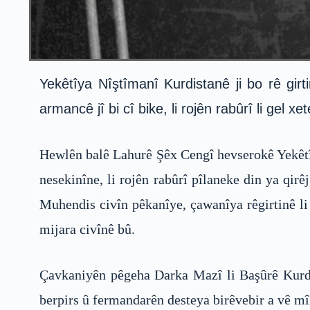
Yekêtîya Nîştîmanî Kurdistanê ji bo rê gi
armancê jî bi cî bike, li rojên rabûrî li gel
Hewlên balê Lahurê Şêx Cengî hevserokê Yekêtîy
nesekinîne, li rojên rabûrî pîlaneke din ya qi
Muhendis civîn pêkanîye, çawanîya rêgirtinê l
mijara civînê bû.
Çavkaniyên pêgeha Darka Mazî li Başûrê Kurdis
berpirs û fermandarên desteya birêvebir a vê mî