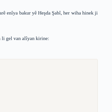
rê enîya bakur yê Heşda Şabî, her wiha hinek ji
i gel van alîyan kirine: