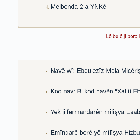
Melbenda 2 a YNKê.
Lê belê ji bera
Navê wî: Ebdulezîz Mela Micêri
Kod nav: Bi kod navên “Xal û Eb
Yek ji fermandarên mîlîşya Esab
Emîndarê berê yê mîlîşya Hizbu