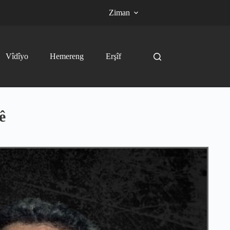
Ziman
Vîdîyo
Hemereng
Erşîf
ê