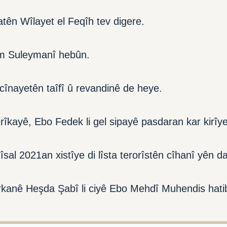
atên Wîlayet el Feqîh tev digere.
im Suleymanî hebûn.
cînayetên taîfî û revandinê de heye.
îkayê, Ebo Fedek li gel sipayê pasdaran kar kirîye
al 2021an xistîye di lîsta terorîstên cîhanî yên da
rkanê Heşda Şabî li ciyê Ebo Mehdî Muhendis hatib