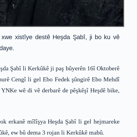
 xwe xistîye destê Heşda Şabî, ji bo ku vê
 daye.
şda Şabî li Kerkûkê ji paş bûyerên 16î Oktoberê
Lahurê Cengî li gel Ebo Fedek şûngirê Ebo Mehdî
u YNKe wê di vê derbarê de pêşkêşî Heşdê bike,
rok erkanê mîlîşya Heşda Şabî li gel hejmareke
rkûkê, ew bû dema 3 rojan li Kerkûkê mabû.