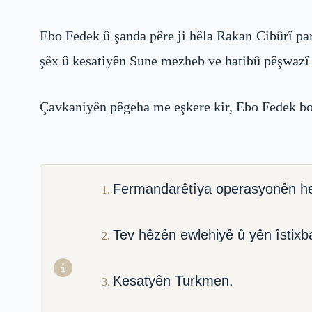
Ebo Fedek û şanda pêre ji hêla Rakan Cibûrî pa
şêx û kesatiyên Sune mezheb ve hatibû pêşwazî 
Çavkaniyên pêgeha me eşkere kir, Ebo Fedek bo d
Fermandarêtîya operasyonên h
Tev hêzên ewlehiyê û yên îstixba
Kesatyên Turkmen.