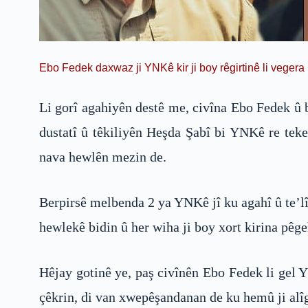
Ebo Fedek daxwaz ji YNKê kir ji boy rêgirtinê li veg
Li gorî agahiyên destê me, civîna Ebo Fedek û 
dustatî û têkiliyên Heşda Şabî bi YNKê re teke
nava hewlên mezin de.
Berpirsê melbenda 2 ya YNKê jî ku agahî û te’l
hewlekê bidin û her wiha ji boy xort kirina pêg
Hêjay gotinê ye, paş civînên Ebo Fedek li ge
çêkrin, di van xwepêşandanan de ku hemû ji a