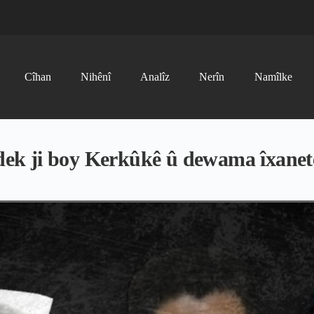
Cîhan
Nihênî
Analîz
Nerîn
Namîlke
ek ji boy Kerkûkê û dewama îxanet