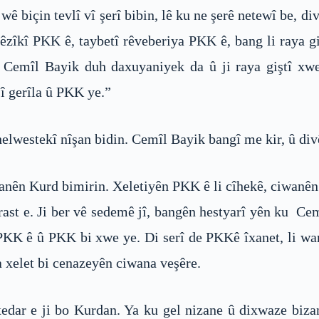
 wê biçin tevlî vî şerî bibin, lê ku ne şerê netewî be, 
zîkî PKK ê, taybetî rêveberiya PKK ê, bang li raya giştî
emîl Bayik duh daxuyaniyek da û ji raya giştî xwes
jî gerîla û PKK ye.”
lwestekî nîşan bidin. Cemîl Bayik bangî me kir, û div
wanên Kurd bimirin. Xeletiyên PKK ê li cîhekê, ciwanên 
ast e. Ji ber vê sedemê jî, bangên hestyarî yên ku Ce
 PKK ê û PKK bi xwe ye. Di serî de PKKê îxanet, li wan 
 xelet bi cenazeyên ciwana veşêre.
edar e ji bo Kurdan. Ya ku gel nizane û dixwaze biza