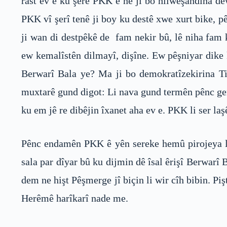
rast ev e ku şerê PKK ê ne ji bo hilweşandina de
PKK vî şerî tenê ji boy ku destê xwe xurt bike, p
ji wan di destpêkê de fam nekir bû, lê niha fam 
ew kemalîstên dilmayî, dişîne. Ew pêşniyar dike 
Berwarî Bala ye? Ma ji bo demokratîzekirina Ti
muxtarê gund digot: Li nava gund termên pênc ger
ku em jê re dibêjin îxanet aha ev e. PKK li ser laş
Pênc endamên PKK ê yên sereke hemû pirojeya li g
sala par dîyar bû ku dijmin dê îsal êrişî Berwarî
dem ne hişt Pêşmerge jî biçin li wir cîh bibin. P
Herêmê harîkarî nade me.