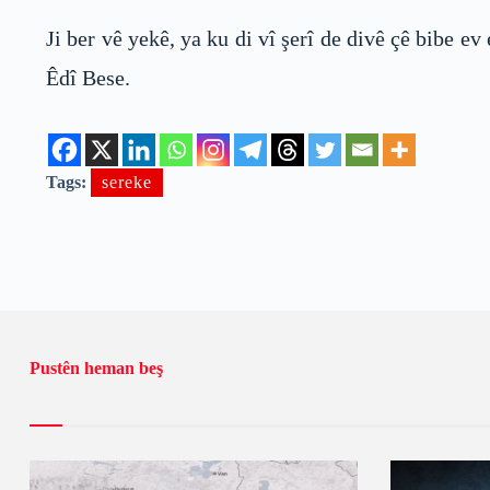
Ji ber vê yekê, ya ku di vî şerî de divê çê bibe e
Êdî Bese.
Tags:
sereke
Pustên heman beş