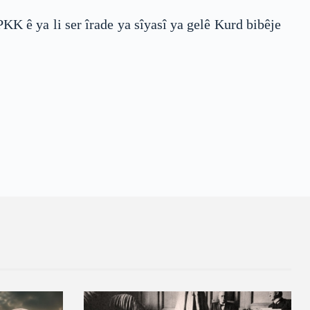
PKK ê ya li ser îrade ya sîyasî ya gelê Kurd bibêje