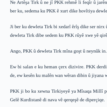
Ne Artêşa Tirk û ne jî PKK rehmê li feqîr û jarê
ber ku, sedema ku PKK ê xurt dike hovîtiya dewle
Ji ber ku dewleta Tirk bi xedarî êrîş dike ser nir
dewleta Tirk dibe sedem ku PKK rûyê xwe yê qirêj
Ango, PKK û dewleta Tirk mîna goşt û neynûk in. H
Ew bi salan e ku heman çerx dizivire. PKK derdik
de, ew kesên ku malên wan wêran dibin û jiyana w
PKK ji bo ku xewna Tirkiyeyê ya Mîsaqa Millî pêk
Gelê Kurdistanê di nava vê qerqeşê de diperçiqe.