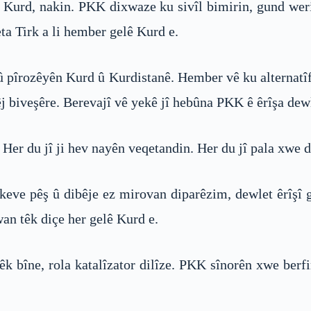
n Kurd, nakin. PKK dixwaze ku sivîl bimirin, gund wer
ta Tirk a li hember gelê Kurd e.
x û pîrozêyên Kurd û Kurdistanê. Hember vê ku alternatî
 biveşêre. Berevajî vê yekê jî hebûna PKK ê êrîşa dewl
er du jî ji hev nayên veqetandin. Her du jî pala xwe di
eve pêş û dibêje ez mirovan diparêzim, dewlet êrîşî 
an têk diçe her gelê Kurd e.
 bîne, rola katalîzator dilîze. PKK sînorên xwe berfi