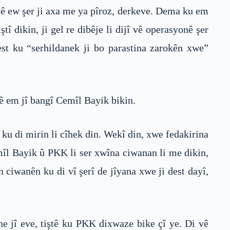
divê ew şer ji axa me ya pîroz, derkeve. Dema ku em
 dikin, ji gel re dibêje li dijî vê operasyonê şer
t ku “serhildanek ji bo parastina zarokên xwe”
ê em jî bangî Cemîl Bayik bikin.
ku di mirin li cîhek din. Wekî din, xwe fedakirina
mîl Bayik û PKK li ser xwîna ciwanan li me dikin,
ciwanên ku di vî şerî de jîyana xwe ji dest dayî,
ne jî eve, tiştê ku PKK dixwaze bike çî ye. Di vê