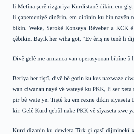
li Metîna şerê rizgariya Kurdistanê dikin, em gişt
li çapemeniyê dinêrin, em dibînin ku hin navên nê
bikin. Weke, Serokê Konseya Rêveber a KCK ê C
çêbikin. Bayik her wiha got, “Ev êriş ne tenê li di
Divê gelê me armanca van operasyonan bibîne û he
Beriya her tiştî, divê bê gotin ku kes naxwaze ci
wan ciwanan nayê vê wateyê ku PKK, li ser xeta r
pir bê wate ye. Tiştê ku em rexne dikin siyaseta
kir. Gelê Kurd qebûl nake PKK vê sîyaseta xwe ya
Kurd dizanin ku dewleta Tirk çi qasî dijminekî x