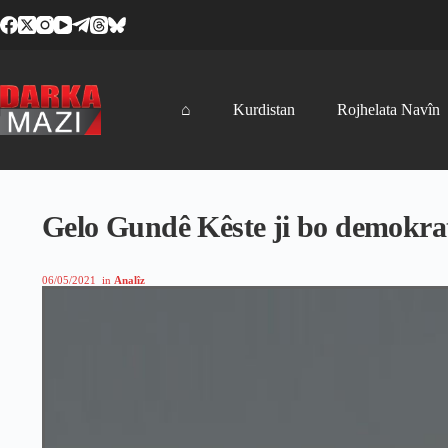
Skip
to
content
⌂
Kurdistan
Rojhelata Navîn
Gelo Gundê Kêste ji bo demokra
06/05/2021
in
Analîz