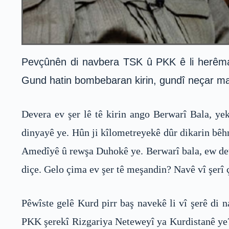
Pevçûnên di navbera TSK û PKK ê li herêma B
Gund hatin bombebaran kirin, gundî neçar man
Devera ev şer lê tê kirin ango Berwarî Bala, yek
dinyayê ye. Hûn ji kîlometreyekê dûr dikarin bêh
Amedîyê û rewşa Duhokê ye. Berwarî bala, ew deve
diçe. Gelo çima ev şer tê meşandin? Navê vî şerî 
Pêwîste gelê Kurd pirr baş navekê li vî şerê di 
PKK şerekî Rizgariya Neteweyî ya Kurdistanê ye? 