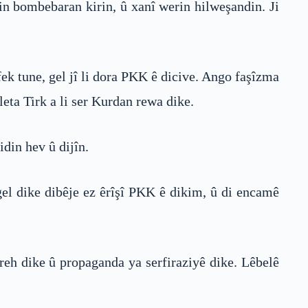
in bombebaran kirin, û xanî werin hilweşandin. Ji
fek tune, gel jî li dora PKK ê dicive. Ango faşîzma
eta Tirk a li ser Kurdan rewa dike.
din hev û dijîn.
gel dike dibêje ez êrîşî PKK ê dikim, û di encamê
reh dike û propaganda ya serfiraziyê dike. Lêbelê