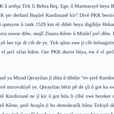
 û artêşa Tirk li Behra Reş, Ege, û Marmarayê heya Ba
 şer derbasî Başûrê Kurdistanê kir? Divê PKK bersiva 
bi qamyon û tank 1529 km rê dihêt heya digihîje Heka
era suwar dibe, neqlî Zinara Kêste û Mizûrî jorî dibe. L
iyê her tişt di cih de ye, Tirk qûna xwe ji cîh helnagiri
vî şerî xilas bikin. Ger PKK durist bûya, ew ê vî şer
hazê ya Mirad Qerayilan jî dike û dibêje “ev şerê Kurdi
şerê mirovahiyê ye. Qerayilan bêtir pê de çû û got ku e
rê Kurdistanê ne jî kir û got bila li cîhê xwe herek
rê Kêste, şerê Avaşîn ji bo demokratîk bûna Tirkiyê dik