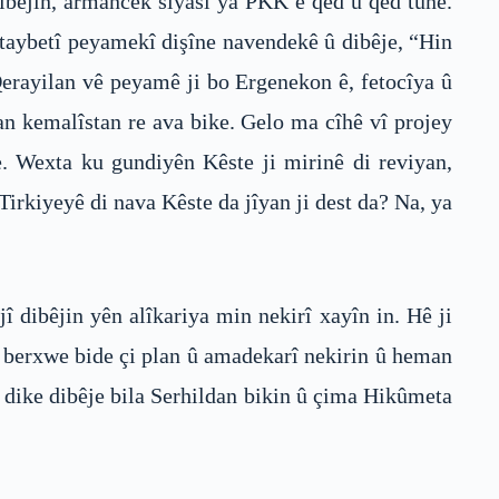
bibêjîn, armancek siyasî ya PKK ê qed û qed tune.
i taybetî peyamekî dişîne navendekê û dibêje, “Hin
Qerayilan vê peyamê ji bo Ergenekon ê, fetocîya û
an kemalîstan re ava bike. Gelo ma cîhê vî projey
. Wexta ku gundiyên Kêste ji mirinê di reviyan,
rkiyeyê di nava Kêste da jîyan ji dest da? Na, ya
 dibêjin yên alîkariya min nekirî xayîn in. Hê ji
te berxwe bide çi plan û amadekarî nekirin û heman
d dike dibêje bila Serhildan bikin û çima Hikûmeta