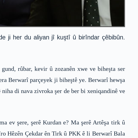
i her du aliyan jî kuştî û birîndar çêbibûn.
, gund, rûbar, kevir û zozanên xwe ve biheşta ser
era Berwarî parçeyek ji biheştê ye. Berwarî hewşa
niha di nava zivroka şer de ber bi xeniqandinê ve
 ma ev şere, şerê Kurdan e? Ma şerê Artêşa tirk û
 îro Hêzên Çekdar ên Tirk û PKK ê li Berwarî Bala