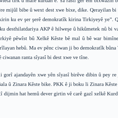
wleta tirk û mafê kurdan e. Ya rastî ger em bixwazin 
êre mijûl bibe û wext dest xwe bixe, dike. Qerayilan b
kirin ku ev şer şerê demokratîk kirina Tirkiyeyê ye”. 
ku desthilatdariya AKP ê hilweşe û hikûmetek nû bi v
rkiyê pêwîst bû Xelkê Kêste bê mal û bê war bimîne
îlayan hebû. Ma ev pênc ciwan ji bo demokratîk bûna Ti
ê ciwanan ranta sîyasî bi dest xwe ve tîne.
orî ajandayên xwe yên sîyasî birêve dibin û pey re jî
 Bala û Zinara Kêste bike. PKK ê ji boku li Zinara Kês
iştî dijmin hat hemû dever girtin vê carê gazî xelkê Kur