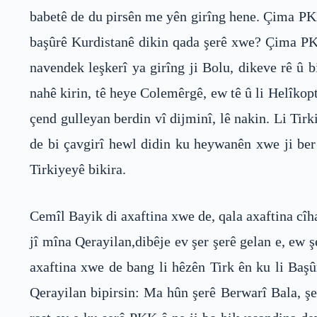
babetê de du pirsên me yên girîng hene. Çima PKK
başûrê Kurdistanê dikin qada şerê xwe? Çima PKK
navendek leşkerî ya girîng ji Bolu, dikeve rê û 
nahê kirin, tê heye Colemêrgê, ew tê û li Helîkopt
çend gulleyan berdin vî dijminî, lê nakin. Li Tirk
de bi çavgirî hewl didin ku heywanên xwe ji ber 
Tirkiyeyê bikira.
Cemîl Bayik di axaftina xwe de, qala axaftina cî
jî mîna Qerayilan,dibêje ev şer şerê gelan e, ew 
axaftina xwe de bang li hêzên Tirk ên ku li Başû
Qerayilan bipirsin: Ma hûn şerê Berwarî Bala, şe