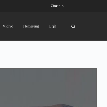
Ziman
Vîdîyo
Hemereng
Erşîf