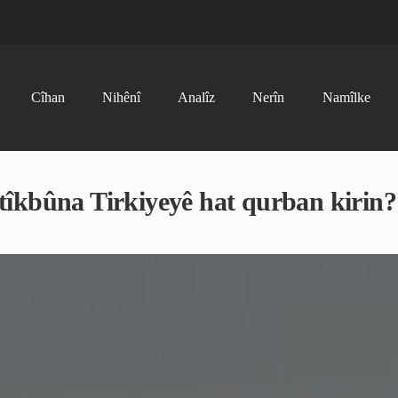
Cîhan
Nihênî
Analîz
Nerîn
Namîlke
tîkbûna Tirkiyeyê hat qurban kirin?