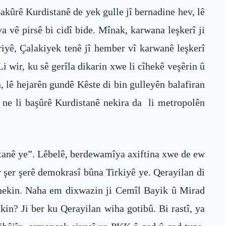
kûrê Kurdistanê de yek gulle jî bernadine hev, lê
vê pirsê bi cidî bide. Mînak, karwana leşkerî ji
riyê, Çalakiyek tenê jî hember vî karwanê leşkerî
i wir, ku sê gerîla dikarin xwe li cîhekê veşêrin û
n, lê hejarên gundê Kêste di bin gulleyên balafiran
î ne li başûrê Kurdistanê nekira da li metropolên
stanê ye”. Lêbelê, berdewamîya axiftina xwe de ew
v şer şerê demokrasî bûna Tirkiyê ye. Qerayilan di
et nekin. Naha em dixwazin ji Cemîl Bayik û Mirad
in? Ji ber ku Qerayilan wiha gotibû. Bi rastî, ya