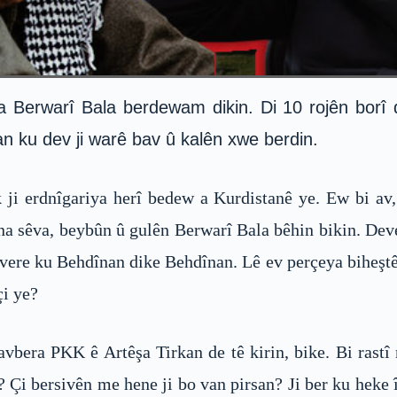
erwarî Bala berdewam dikin. Di 10 rojên borî de j
 ku dev ji warê bav û kalên xwe berdin.
 ji erdnîgariya herî bedew a Kurdistanê ye. Ew bi av
na sêva, beybûn û gulên Berwarî Bala bêhin bikin. Dev
re ku Behdînan dike Behdînan. Lê ev perçeya biheştê 
çi ye?
navbera PKK ê Artêşa Tirkan de tê kirin, bike. Bi rastî
Çi bersivên me hene ji bo van pirsan? Ji ber ku heke