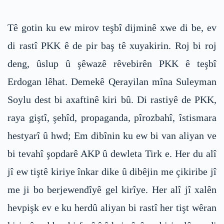
Tê gotin ku ew mirov teşbî dijminê xwe di be, ev
di rastî PKK ê de pir baş tê xuyakirin. Roj bi roj
deng, ûslup û şêwazê rêvebirên PKK ê teşbî
Erdogan lêhat. Demekê Qerayilan mîna Suleyman
Soylu dest bi axaftinê kiri bû. Di rastiyê de PKK,
raya giştî, şehîd, propaganda, pîrozbahî, îstismara
hestyarî û hwd; Em dibînin ku ew bi van aliyan ve
bi tevahî şopdarê AKP û dewleta Tirk e. Her du alî
jî ew tiştê kiriye înkar dike û dibêjin me çikiribe jî
me ji bo berjewendîyê gel kirîye. Her alî jî xalên
hevpişk ev e ku herdû aliyan bi rastî her tişt wêran