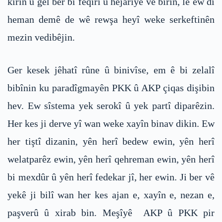
kirin û gel ber bi feqîrî û hejarîyê ve birin, lê ew di
heman demê de wê rewşa heyî weke serkeftinên
mezin vedibêjin.
Ger kesek jêhatî rûne û binivîse, em ê bi zelalî
bibînin ku paradîgmayên PKK û AKP çiqas dişibin
hev. Ew sîstema yek serokî û yek partî diparêzin.
Her kes ji derve yî wan weke xayîn binav dikin. Ew
her tiştî dizanin, yên herî bedew ewin, yên herî
welatparêz ewin, yên herî qehreman ewin, yên herî
bi mexdûr û yên herî fedekar jî, her ewin. Ji ber vê
yekê ji bilî wan her kes ajan e, xayîn e, nezan e,
paşverû û xirab bin. Meşîyê AKP û PKK pir