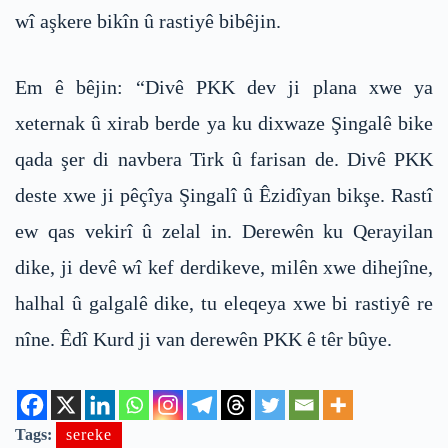
wî aşkere bikîn û rastiyê bibêjin.
Em ê bêjin: “Divê PKK dev ji plana xwe ya
xeternak û xirab berde ya ku dixwaze Şingalê bike
qada şer di navbera Tirk û farisan de. Divê PKK
deste xwe ji pêçîya Şingalî û Êzidîyan bikşe. Rastî
ew qas vekirî û zelal in. Derewên ku Qerayilan
dike, ji devê wî kef derdikeve, milên xwe dihejîne,
halhal û galgalê dike, tu eleqeya xwe bi rastiyê re
nîne. Êdî Kurd ji van derewên PKK ê têr bûye.
Tags:
sereke