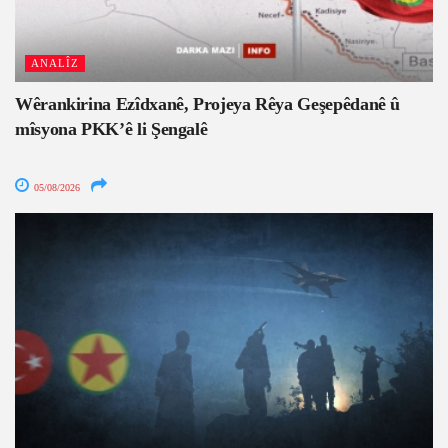
ANALÎZ
Wêrankirina Ezîdxanê, Projeya Rêya Geşepêdanê û
mîsyona PKK’ê li Şengalê
05/08/2026