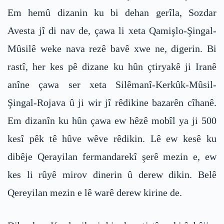
Em hemû dizanin ku bi dehan gerîla, Sozdar
Avesta jî di nav de, çawa li xeta Qamişlo-Şingal-
Mûsilê weke nava rezê bavê xwe ne, digerin. Bi
rastî, her kes pê dizane ku hûn çtiryakê ji Iranê
anîne çawa ser xeta Silêmanî-Kerkûk-Mûsil-
Şingal-Rojava û ji wir jî rêdikine bazarên cîhanê.
Em dizanîn ku hûn çawa ew hêzê mobîl ya ji 500
kesî pêk tê hûve wêve rêdikin. Lê ew kesê ku
dibêje Qerayilan fermandarekî şerê mezin e, ew
kes li rûyê mirov dinerin û derew dikin. Belê
Qereyilan mezin e lê warê derew kirine de.