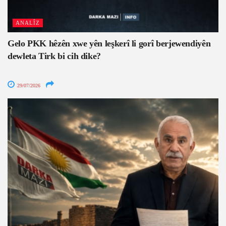
ANALÎZ
Gelo PKK hêzên xwe yên leşkerî li gorî berjewendiyên
dewleta Tirk bi cih dike?
29/07/2026