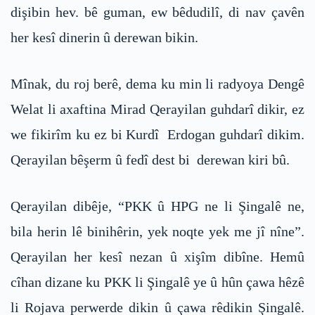
dişibin hev. bê guman, ew bêdudilî, di nav çavên
her kesî dinerin û derewan bikin.
Mînak, du roj berê, dema ku min li radyoya Dengê
Welat li axaftina Mirad Qerayilan guhdarî dikir, ez
we fikirîm ku ez bi Kurdî Erdogan guhdarî dikim.
Qerayilan bêşerm û fedî dest bi derewan kiri bû.
Qerayilan dibêje, “PKK û HPG ne li Şingalê ne,
bila herin lê binihêrin, yek noqte yek me jî nîne”.
Qerayilan her kesî nezan û xişîm dibîne. Hemû
cîhan dizane ku PKK li Şingalê ye û hûn çawa hêzê
li Rojava perwerde dikin û çawa rêdikin Şingalê.