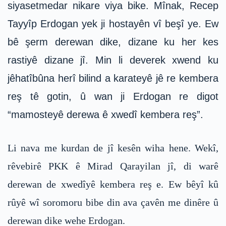
siyasetmedar nikare viya bike. Mînak, Recep
Tayyîp Erdogan yek ji hostayên vî beşî ye. Ew
bê şerm derewan dike, dizane ku her kes
rastiyê dizane jî. Min li deverek xwend ku
jêhatîbûna herî bilind a karateyê jê re kembera
reş tê gotin, û wan ji Erdogan re digot
“mamosteyê derewa ê xwedî kembera reş”.
Li nava me kurdan de jî kesên wiha hene. Wekî,
rêvebirê PKK ê Mirad Qarayilan jî, di warê
derewan de xwedîyê kembera reş e. Ew bêyî kû
rûyê wî soromoru bibe din ava çavên me dinêre û
derewan dike wehe Erdogan.