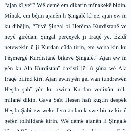
“ajan kî ye”? Wê demê em dikarin mînakekê bidin.
Mînak, em bêjin ajanên li Şingalê kî ne, ajan ew in
ku dibêjin, “Divê Şingal bi Herêma Kurdistanê ve
neyê girêdan, Şingal perçeyek ji Iraqê ye, Êzidî
netewekin û ji Kurdan cûda tirin, em wena kin ku
Pêşmergê Kurdistanê bikeve Şingalê.” Ajan ew in
yên ku Ala Kurdistanî daxistî jêr û şûna wê Ala
Iraqê bilind kirî. Ajan ewin yên gel wan tundrewên
Heşda şabî yên ku xwîna Kurdan vedixûn mil-
milanê dikin. Gava Saît Hesen hatî kuştin despêk
Heşda-Şabî ew weke fermandarek xwe binav kir û
gefên tolhildanê kirin. Wê demê ajanên li Şingalê