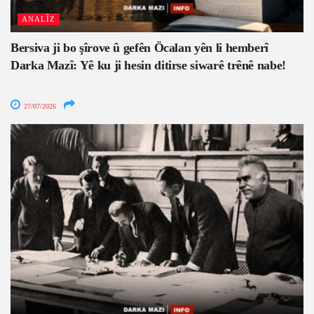
ANALÎZ
Bersiva ji bo şîrove û gefên Öcalan yên li hemberî
Darka Mazî: Yê ku ji hesin ditirse siwarê trênê nabe!
27/07/2026