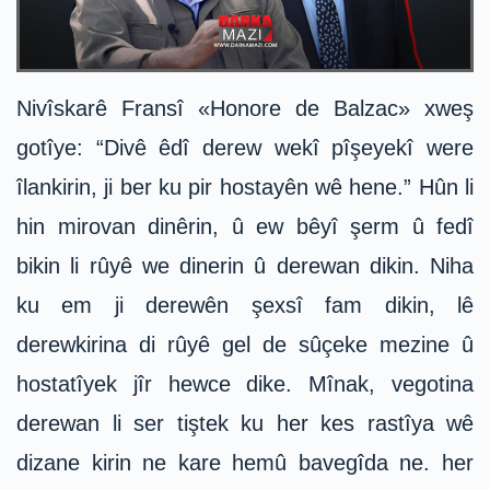
Nivîskarê Fransî «Honore de Balzac» xweş
gotîye: “Divê êdî derew wekî pîşeyekî were
îlankirin, ji ber ku pir hostayên wê hene.” Hûn li
hin mirovan dinêrin, û ew bêyî şerm û fedî
bikin li rûyê we dinerin û derewan dikin. Niha
ku em ji derewên şexsî fam dikin, lê
derewkirina di rûyê gel de sûçeke mezine û
hostatîyek jîr hewce dike. Mînak, vegotina
derewan li ser tiştek ku her kes rastîya wê
dizane kirin ne kare hemû bavegîda ne. her