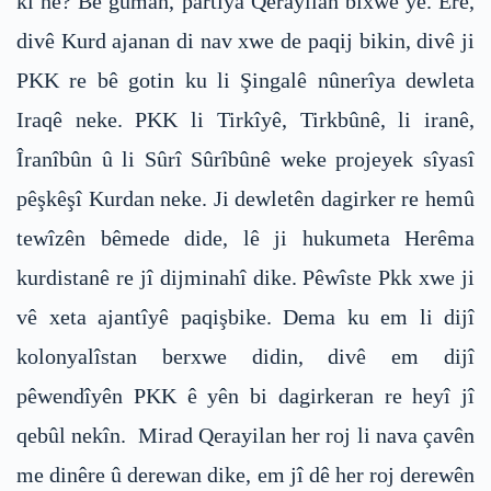
kî ne? Bê guman, partiya Qerayilan bixwe ye. Erê,
divê Kurd ajanan di nav xwe de paqij bikin, divê ji
PKK re bê gotin ku li Şingalê nûnerîya dewleta
Iraqê neke. PKK li Tirkîyê, Tirkbûnê, li iranê,
Îranîbûn û li Sûrî Sûrîbûnê weke projeyek sîyasî
pêşkêşî Kurdan neke. Ji dewletên dagirker re hemû
tewîzên bêmede dide, lê ji hukumeta Herêma
kurdistanê re jî dijminahî dike. Pêwîste Pkk xwe ji
vê xeta ajantîyê paqişbike. Dema ku em li dijî
kolonyalîstan berxwe didin, divê em dijî
pêwendîyên PKK ê yên bi dagirkeran re heyî jî
qebûl nekîn. Mirad Qerayilan her roj li nava çavên
me dinêre û derewan dike, em jî dê her roj derewên