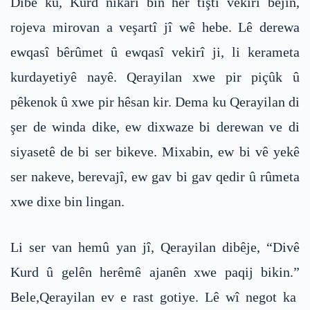
Dibe ku, Kurd nikari bin her tiştî vekirî bêjin,
rojeva mirovan a veşartî jî wê hebe. Lê derewa
ewqasî bêrûmet û ewqasî vekirî ji, li kerameta
kurdayetiyê nayê. Qerayilan xwe pir piçûk û
pêkenok û xwe pir hêsan kir. Dema ku Qerayilan di
şer de winda dike, ew dixwaze bi derewan ve di
siyasetê de bi ser bikeve. Mixabin, ew bi vê yekê
ser nakeve, berevajî, ew gav bi gav qedir û rûmeta
xwe dixe bin lingan.
Li ser van hemû yan jî, Qerayilan dibêje, “Divê
Kurd û gelên herêmê ajanên xwe paqij bikin.”
Bele,Qerayilan ev e rast gotiye. Lê wî negot ka