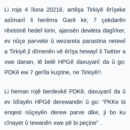
Li roja 4 îlona 2021ê, artêşa Tirkiyê êrîşeke
asîmanî li herêma Garê kir, 7 çekdarên
rêxistinê hedef kirin, ajansên dewleta dagîrker,
ev nûçe parvekir û wezareta parastina netewî
a Tirkiyê jî dîmenên vê êrîşa hewayî li Twitter a
xwe danan, lê belê HPGê daxuyanî da û go:
PDKê ew 7 gerîla kuştine, ne Tirkiyê!!.
Li heman rojê berdevkê PDKê, daxuyanî da û
ev îdîayên HPGê derewandin û go: “PKKe bi
enqest nûçeyên derew parve dike, ji bo ku
cînayet û tewanên xwe pê bi peçine” .