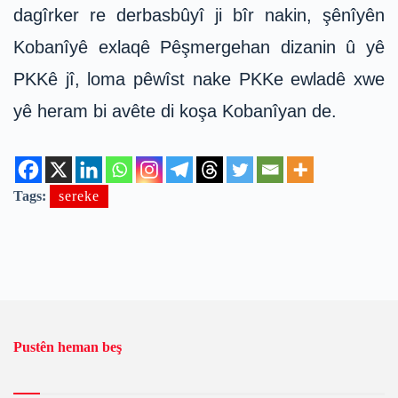
dagîrker re derbasbûyî ji bîr nakin, şênîyên
Kobanîyê exlaqê Pêşmergehan dizanin û yê
PKKê jî, loma pêwîst nake PKKe ewladê xwe
yê heram bi avête di koşa Kobanîyan de.
Tags:
sereke
Pustên heman beş