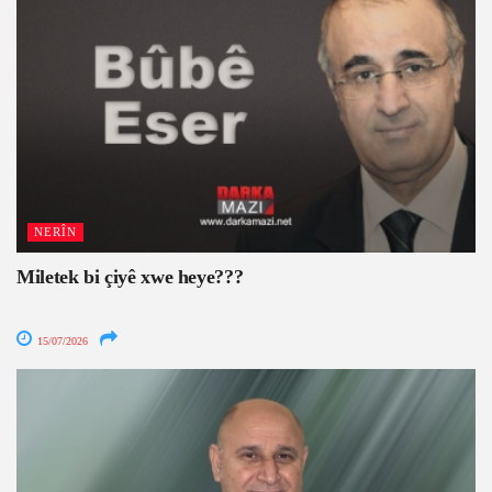
NERÎN
Miletek bi çiyê xwe heye???
15/07/2026