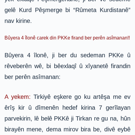
gelê Kurd Pêşmerge bi “Rûmeta Kurdistanê”
nav kirine.
Bûyera 4 îlonê carek din PKKe firand ber perên asîmanan!!
Bûyera 4 îlonê, ji ber du sedeman PKKe û
rêveberên wê, bi bêexlaqî û xîyanetê firandin
ber perên asîmanan:
A yekem:
Tirkiyê eşkere go ku artêşa me ev
êrîş kir û dîmenên hedef kirina 7 gerîlayan
parvekirin, lê belê PKKê ji Tirkan re gu na, hûn
birayên mene, dema mirov bira be, divê eybê