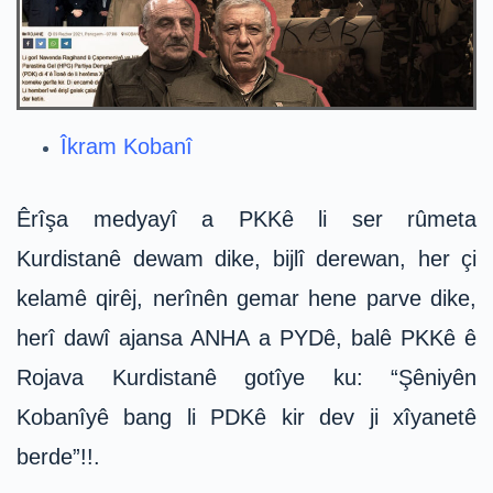
Îkram Kobanî
Êrîşa medyayî a PKKê li ser rûmeta
Kurdistanê dewam dike, bijlî derewan, her çi
kelamê qirêj, nerînên gemar hene parve dike,
herî dawî ajansa ANHA a PYDê, balê PKKê ê
Rojava Kurdistanê gotîye ku: “Şêniyên
Kobanîyê bang li PDKê kir dev ji xîyanetê
berde”!!.