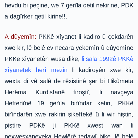
hevdu bi peçine, we 7 gerîla qetil nekirine, PDK
a dagîrker qetil kirine!!.
A dûyemîn:
PKKê xîyanet li kadiro û çekdarên
xwe kir, lê belê ev necara yekemîn û dûyemîne
PKKe xîyanetên wusa dike,
li sala 1992ê PKKê
xîyanetek herî mezin
li kadiroyên xwe kir,
wexta di vê salê de rêxistinê şer bi Hikûmeta
Herêma Kurdistanê firoştî, li navçeya
Heftenînê 19 gerîla birîndar ketin, PKKê
birîndarên xwe rakirin şikeftekê û li wir hiştin,
piştire PDKê ji PKKê xwest wan li
nexweşxaneyeka Hewlêrê tedawî bike, lê belê