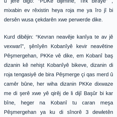
û jêre digo: “PDKe dijimine, Tirk biraye” ,
mixabin ev rêxistin heya roja me ya îro jî bi
dersên wusa çekdarên xwe perwerde dike.
Kurd dibêjin: “Kevran neavêje kanîya te av jê
vexwarî”, şênîyên Kobanîyê kevir neavêtine
Pêşmergehan, PKKe vê dike, em Kobanî baş
dizanin kê nehişt Kobanîyê bikeve, dizanin di
roja tengasiyê de bira Pêşmerge çi qas merd û
camêr bûne, her wiha dizanin PKKe dixwaze
me di şerê xwe yê qirêj de li dijî Başûr bi kar
bîne, heger na Kobanî tu caran meşa
Pêşmergehan ya ku di sînorê 3 dewletên