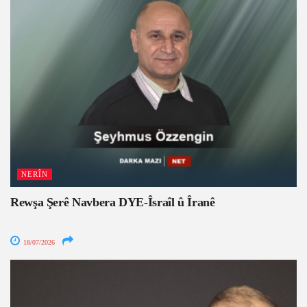
NERÎN
Rewşa Şerê Navbera DYE-Îsraîl û Îranê
18/07/2026