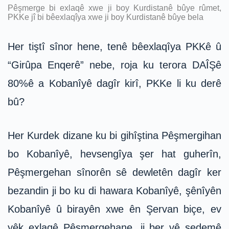
Pêşmerge bi exlaqê xwe ji boy Kurdistanê bûye rûmet,
PKKe jî bi bêexlaqîya xwe ji boy Kurdistanê bûye bela
Her tiştî sînor hene, tenê bêexlaqîya PKKê û
“Girûpa Enqerê” nebe, roja ku terora DAÎŞê
80%ê a Kobanîyê dagîr kirî, PKKe li ku derê
bû?
Her Kurdek dizane ku bi gihîştina Pêşmergihan
bo Kobanîyê, hevsengîya şer hat guherîn,
Pêşmergehan sînorên sê dewletên dagîr ker
bezandin ji bo ku di hawara Kobanîyê, şênîyên
Kobanîyê û birayên xwe ên Şervan biçe, ev
yêk exlaqê Pêşmergehane, ji ber vê sedemê