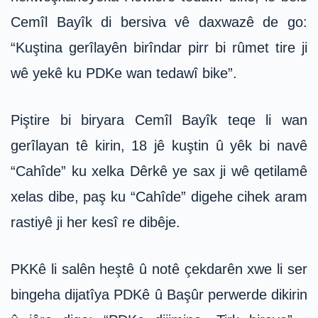
Cemîl Bayîk di bersiva vê daxwazê de go:
“Kuştina gerîlayên birîndar pirr bi rûmet tire ji
wê yekê ku PDKe wan tedawî bike”.
Piştire bi biryara Cemîl Bayîk teqe li wan
gerîlayan tê kirin, 18 jê kuştin û yêk bi navê
“Cahîde” ku xelka Dêrkê ye sax ji wê qetilamê
xelas dibe, paş ku “Cahîde” digehe cihek aram
rastiyê ji her kesî re dibêje.
PKKê li salên heştê û notê çekdarên xwe li ser
bingeha dijatîya PDKê û Başûr perwerde dikirin