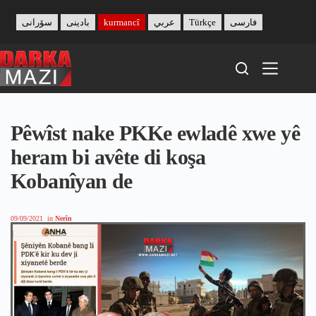
Skip
to
سۆرانی
بادینی
kurmancî
عربي
Türkçe
فارسی
content
Pêwîst nake PKKe ewladê xwe yê
heram bi avête di koşa
Kobanîyan de
09/09/2021
in
Nerîn