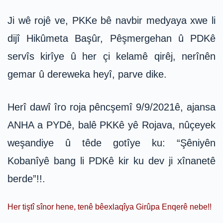
Ji wê rojê ve, PKKe bê navbir medyaya xwe li
dijî Hikûmeta Başûr, Pêşmergehan û PDKê
servîs kirîye û her çi kelamê qirêj, nerînên
gemar û dereweka heyî, parve dike.
Herî dawî îro roja pêncşemî 9/9/2021ê, ajansa
ANHA a PYDê, balê PKKê yê Rojava, nûçeyek
weşandiye û têde gotîye ku: “Şêniyên
Kobanîyê bang li PDKê kir ku dev ji xînanetê
berde”!!.
Her tiştî sînor hene, tenê bêexlaqîya Girûpa Enqerê nebe!!