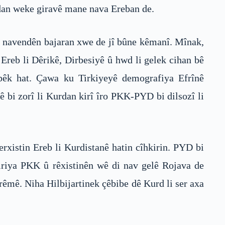
rdan weke giravê mane nava Ereban de.
li navendên bajaran xwe de jî bûne kêmanî. Mînak,
 Ereb li Dêrikê, Dirbesiyê û hwd li gelek cihan bê
 pêk hat. Çawa ku Tirkiyeyê demografiya Efrînê
 bi zorî li Kurdan kirî îro PKK-PYD bi dilsozî li
erxistin Ereb li Kurdistanê hatin cîhkirin. PYD bi
tgiriya PKK û rêxistinên wê di nav gelê Rojava de
rêmê. Niha Hilbijartinek çêbibe dê Kurd li ser axa