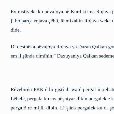
Ev rastîyeke ku pêvajoya bê Kurd kirina Rojava ji
ji bo parça rojava çêbû, lê mixabin Rojava weke 
dide.
Di destpêka pêvajoya Rojava ya Duran Qalkan goti
em li şûnda dimînin.” Daxuyaniya Qalkan sedemek 
Rêvebirên PKK ê bi giştî di warê pergal û xebat
Lêbelê, pergala ku ew pêşniyar dikin pergalek e 
pergalê re mijûl dibin. Li şûna pergalek ku di ş