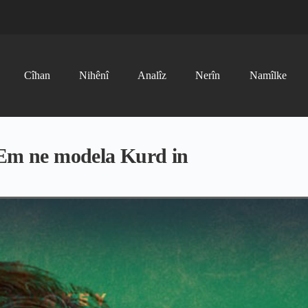
Cîhan
Nihênî
Analîz
Nerîn
Namîlke
m ne modela Kurd in