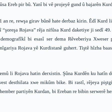
ûsa Ereb pir bû. Yanî bi vê projeyê gund û bajarên Ku
11 an re, rewşa girav bûnê hate derbaz kirin. Êdî Kurd 
î “şoreşa Rojava” rêja nifûsa Kurd daketiye ji sedî 49.
ina demografîkî bi esasî ser dema Rêveberiya Xweser
gariya Rojava yê Kurdistanê guhert. Tiştê hîzba baasê
hemû li Rojava hatin derxistin. Şûna Kurdên ku hatîn d
west desthilata xwe mikûm bike. Bi rastî, rêjeya piş
li hember partiyên Kurdan, bi Ereban re bibin serwerê he