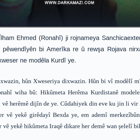
ham Ehmed (Ronahî) ji rojnameya Sanchicaexterio
e pêwendîyên bi Amerîka re û rewşa Rojava nirxan
 xweser ne modêla Kurdî ye.
wazin, hûn Xweseriya dixwazin. Hûn bi vî modêlî mî
ronahî wiha bû: Hikûmeta Herêma Kurdistanê modelek
vê herêmê dijîn de ye. Cûdahiyek din eve ku jin li vir l
 ber vê yekê girêdayî Bexda ye, em ademî merkezîbû
 vê yekê hikûmeta Iraqê dikare her demê wan şelelî bi