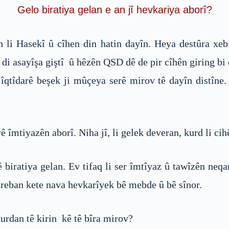
Gelo biratiya gelan e an jî hevkariya aborî?
li Hasekî û cîhen din hatin dayîn. Heya destûra xebi
 di asayîşa giştî û hêzên QSD dê de pir cîhên giring b
ê îqtîdarê beşek ji mûçeya serê mirov tê dayîn distî
îmtiyazên aborî. Niha jî, li gelek deveran, kurd li cihê
 biratiya gelan. Ev tifaq li ser îmtîyaz û tawîzên neq
Ereban kete nava hevkarîyek bê mebde û bê sînor.
rdan tê kirin kê tê bîra mirov?