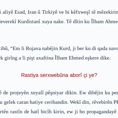
 aliyê Esad, Iran û Tirkiyê ve bi kêfxweşî tê mêzekiri
deverekî Kurdistanî xuya nake. Tê dîtin ku Îlham Ahm
bû, “Em li Rojava nabêjin Kurd, ji ber ku di qada nav
girîng a li pişt axaftina Îlham Ehmed eşkere dike.
Rastiya serxwebûna aborî çi ye?
ê de projeyên xeyalî pêşniyar dikin. Ew dibêjin ku pe
ku gelek caran hatiye ceribandin. Wekî din, rêvebirên 
ertên rastîn de hatî bicîh kirin, ew ji bo propagandayê