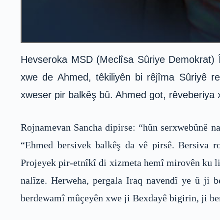
Hevseroka MSD (Meclîsa Sûriye Demokrat) Îl
xwe de Ahmed, têkiliyên bi rêjîma Sûriyê r
xweser pir balkêş bû. Ahmed got, rêveberiya
Rojnamevan Sancha dipirse: “hûn serxwebûnê nax
“Ehmed bersivek balkêş da vê pirsê. Bersiva 
Projeyek pir-etnîkî di xizmeta hemî mirovên ku li 
nalîze. Herweha, pergala Iraq navendî ye û ji
berdewamî mûçeyên xwe ji Bexdayê bigirin, ji ber