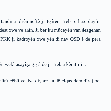
tandina bîrên neftê ji Eşîrên Ereb re hate dayîn.
i dest xwe ve anîn. Ji ber ku mûçeyên van dezgehan
ne. PKK ji kadroyên xwe yên di nav QSD ê de pera
n wekî asayîşa giştî de ji Ereb a kêmtir in.
anûnî çêbû ye. Ne diyare ka dê çiqas dem direj be.