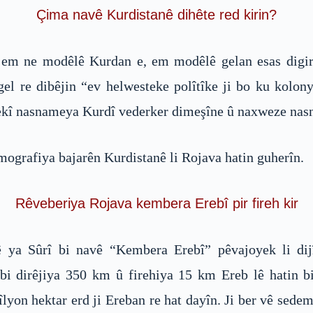
Çima navê Kurdistanê dihête red kirin?
u em ne modêlê Kurdan e, em modêlê gelan esas digi
l re dibêjin “ev helwesteke polîtîke ji bo ku kolonyal
tekî nasnameya Kurdî vederker dimeşîne û naxweze nas
mografiya bajarên Kurdistanê li Rojava hatin guherîn.
Rêveberiya Rojava kembera Erebî pir fireh kir
 ya Sûrî bi navê “Kembera Erebî” pêvajoyek li dij
bi dirêjiya 350 km û firehiya 15 km Ereb lê hatin b
lyon hektar erd ji Ereban re hat dayîn. Ji ber vê sedem