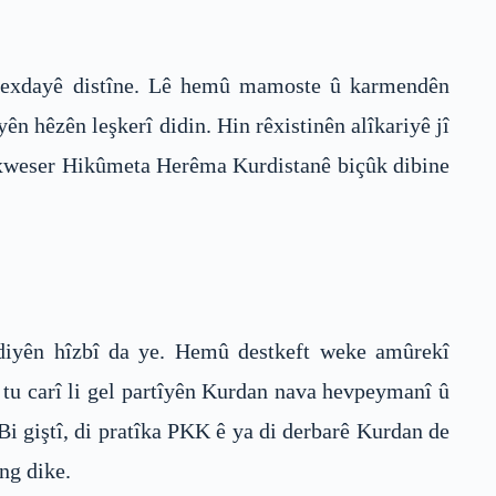
Bexdayê distîne. Lê hemû mamoste û karmendên
ên hêzên leşkerî didin. Hin rêxistinên alîkariyê jî
ya xweser Hikûmeta Herêma Kurdistanê biçûk dibine
ndiyên hîzbî da ye. Hemû destkeft weke amûrekî
 tu carî li gel partîyên Kurdan nava hevpeymanî û
Bi giştî, di pratîka PKK ê ya di derbarê Kurdan de
ng dike.