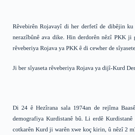
Rêvebirên Rojavayî di her derfetî de dibêjin k
nerazîbûnê ava dike. Hin derdorên nêzî PKK ji ge
rêveberiya Rojava ya PKK ê di cewher de sîyase
Ji ber sîyaseta rêveberiya Rojava ya dijî-Kurd De
Di 24 ê Hezîrana sala 1974an de rejîma Baasê
demografiya Kurdistanê bû. Li erdê Kurdistanê 
cotkarên Kurd ji warên xwe koç kirin, û nêzî 2 mî