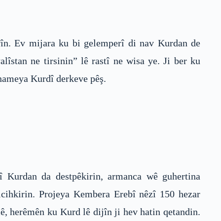
rîn. Ev mijara ku bi gelemperî di nav Kurdan de
îstan ne tirsinin” lê rastî ne wisa ye. Ji ber ku
nameya Kurdî derkeve pêş.
î Kurdan da destpêkirin, armanca wê guhertina
icihkirin. Projeya Kembera Erebî nêzî 150 hezar
ê, herêmên ku Kurd lê dijîn ji hev hatin qetandin.