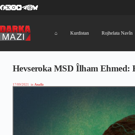
Skip
to
content
⌂
Kurdistan
Rojhelata Navîn
Hevseroka MSD Îlham Ehmed: E
17/09/2021
in
Analîz