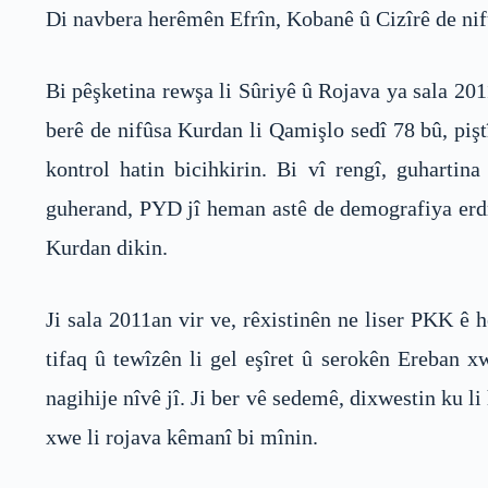
Di navbera herêmên Efrîn, Kobanê û Cizîrê de nif
Bi pêşketina rewşa li Sûriyê û Rojava ya sala 20
berê de nifûsa Kurdan li Qamişlo sedî 78 bû, pişt
kontrol hatin bicihkirin. Bi vî rengî, guhart
guherand, PYD jî heman astê de demografiya erdnî
Kurdan dikin.
Ji sala 2011an vir ve, rêxistinên ne liser PKK ê 
tifaq û tewîzên li gel eşîret û serokên Ereban x
nagihije nîvê jî. Ji ber vê sedemê, dixwestin ku 
xwe li rojava kêmanî bi mînin.