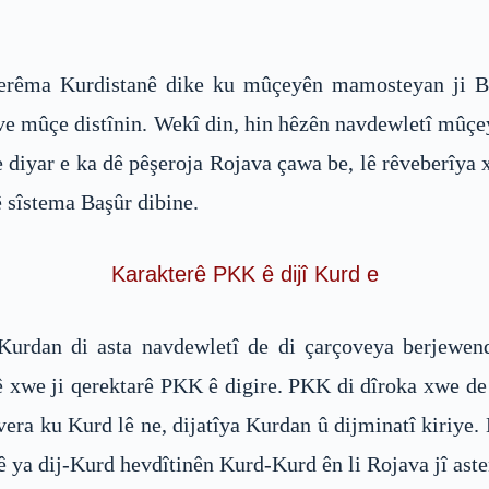
Herêma Kurdistanê dike ku mûçeyên mamosteyan ji 
 ve mûçe distînin. Wekî din, hin hêzên navdewletî mûçey
e diyar e ka dê pêşeroja Rojava çawa be, lê rêveberî
 sîstema Başûr dibine.
Karakterê PKK ê dijî Kurd e
Kurdan di asta navdewletî de di çarçoveya berjewe
 xwe ji qerektarê PKK ê digire. PKK di dîroka xwe de
vera ku Kurd lê ne, dijatîya Kurdan û dijminatî kiriye. 
 ya dij-Kurd hevdîtinên Kurd-Kurd ên li Rojava jî aste