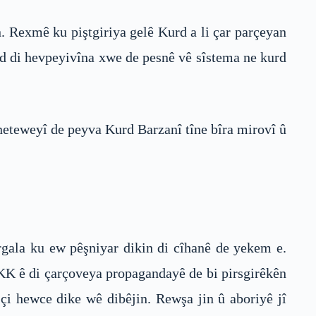
n. Rexmê ku piştgiriya gelê Kurd a li çar parçeyan
ed di hevpeyivîna xwe de pesnê vê sîstema ne kurd
neteweyî de peyva Kurd Barzanî tîne bîra mirovî û
rgala ku ew pêşniyar dikin di cîhanê de yekem e.
PKK ê di çarçoveya propagandayê de bi pirsgirêkên
 çi hewce dike wê dibêjin. Rewşa jin û aboriyê jî