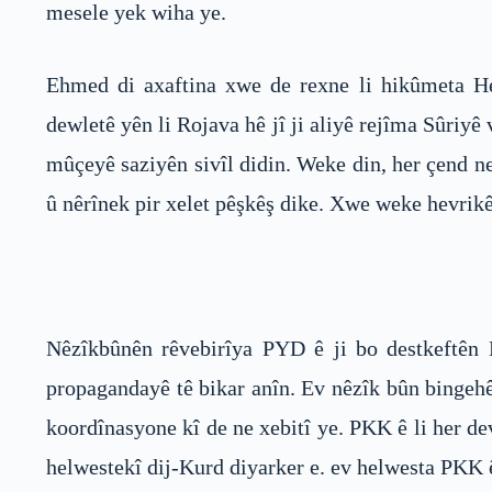
mesele yek wiha ye.
Ehmed di axaftina xwe de rexne li hikûmeta 
dewletê yên li Rojava hê jî ji aliyê rejîma Sûriyê
mûçeyê saziyên sivîl didin. Weke din, her çend n
û nêrînek pir xelet pêşkêş dike. Xwe weke hevrikê
Nêzîkbûnên rêvebirîya PYD ê ji bo destkeftên 
propagandayê tê bikar anîn. Ev nêzîk bûn bingehê
koordînasyone kî de ne xebitî ye. PKK ê li her de
helwestekî dij-Kurd diyarker e. ev helwesta PKK ê