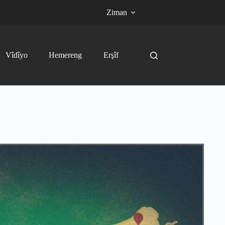
Ziman
Vîdîyo
Hemereng
Erşîf