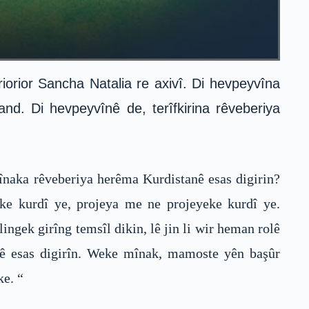
rior Sancha Natalia re axivî. Di hevpeyvîna
d. Di hevpeyvînê de, terîfkirina rêveberiya
naka rêveberiya herêma Kurdistanê esas digirin?
e kurdî ye, projeya me ne projeyeke kurdî ye.
ingek girîng temsîl dikin, lê jin li wir heman rolê
nê esas digirîn. Weke mînak, mamoste yên başûr
ke. “