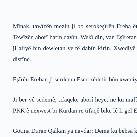
Mînak, tawîzên mezin ji bo serokeşîrên Ereba ên 
Tewîzên aborî hatin dayîn. Wekî din, van Eşîretan
ji aliyê hin dewletan ve tê dabîn kirin. Xwediy
distîne.
Eşîrên Ereban ji serdema Esed zêdetir bûn xwedîyê 
Ji ber vê sedemê, tifaqeke aborî heye, ne ku mafê
PKK ê nexwest bi Kurdan re tifaqê bike lê li gel 
Gotina Duran Qalkan ya navdar: Dema ku behsa ku