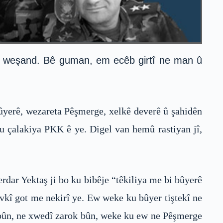
ê weşand. Bê guman, em ecêb girtî ne man û
ûyerê, wezareta Pêşmerge, xelkê deverê û şahidên
 çalakiya PKK ê ye. Digel van hemû rastiyan jî,
ar Yektaş ji bo ku bibêje “têkiliya me bi bûyerê
evkî got me nekirî ye. Ew weke ku bûyer tiştekî ne
 bûn, ne xwedî zarok bûn, weke ku ew ne Pêşmerge