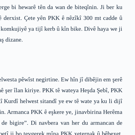
rge bi hewarê tên da wan de biteqînin. Ji ber ku
dê derxist. Çete yên PKK ê nêzîkî 300 mt cadde û
omkujiyê ya tijî kerb û kîn bike. Divê haya we ji
aş dizane.
lwesta pêwîst negirtine. Ew hîn jî dibêjin em şerê
anê şer îlan kiriye. PKK tê wateya Heşda Şebî, PKK
 Kurdî helwest sitandî ye ew tê wate ya ku li dijî
irin. Armanca PKK ê eşkere ye, jinavbirina Herêma
 de bigire”. Di navbera van her du armancan de
aybetî ji bo tevgerek mîna PKK xeternak û bêbexet.