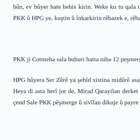
bûn, ev bûyer hate behis kirin. Weke ku tu qala
PKK û HPG ye, kuştin û înkarkirin rêbazek e, rêb
PKK ji Cotmeha sala buhuri hatta niha 12 peşmerge
HPG bûyera Ser Zêrê ya şehîd xistina midûrê asay
Heya di asta herî jor de, Mirad Qarayilan derket
çend Sale PKK pêşmerge û sivîlan dikuje û payre 