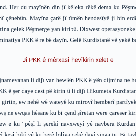
qand. Her du mayînên din jî kêleka rêkê dema ku Pêşme
anî çênebûn. Mayîna çarê jî tîmên hendesîyê ji bin er
tina gelek Pêşmerge yan kiribû. Dixwest operasyoneke k
jminatiya PKK ê re bê dayîn. Gelê Kurdistanê vê yekê b
Ji PKK ê mêrxasî hevîkirin xelet e
rojnamevanan li dijî van hewlên PKK ê yên dijmina ne he
PKK ê şer daye dest pê kirin û li dijî Hikumeta Kurdist
 girtin, ew nehê wê wateyê ku mirovî hemberî partîyekî
ewş ne ewqas hêsane ku bi çend şîretan were çareser k
w e ku “pêşî li şerekî navxweyî yê navbera Kurdan
î kesî bikî yê ku berê lolîya çekê dayî singa te. Bi t