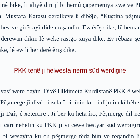
inê bike, li aliyê din jî bi hemû çapemeniya xwe ve 
n, Mustafa Karasu derdikeve û dibêje, “Kuştina pêşm
 bi hev ve girêdayî dide meşandin. Ew êrîş dike, lê 
 derewan dikin lê weke rastgo xuya dike. Ev rêbaza şerê
ke, lê ew li her derê êriş dike.
PKK tenê ji helwesta nerm sûd werdigire
siyasî were dayîn. Divê Hikûmeta Kurdistanê PKK ê we
 Pêşmerge jî divê bi zelalî bibînin ku bi dijminekî bêbe
 Daîş ê xetertire . Ji ber ku heta îro, Pêşmerge dil ne
 ti carî nehêlin ku PKK ji vî cewê hestyar sûd werbig
bi wesayîta ku du pêşmerge têda bûn ve teqandin û 