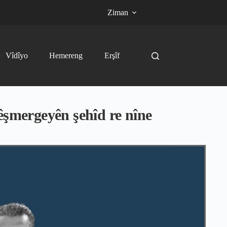
Ziman
Vîdîyo
Hemereng
Erşîf
şmergeyên şehîd re nîne