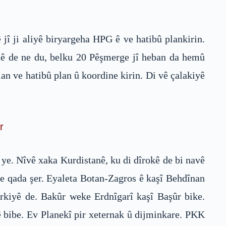
î ji aliyê biryargeha HPG ê ve hatibû plankirin.
tê de ne du, belku 20 Pêşmerge jî heban da hemû
lan ve hatibû plan û koordine kirin. Di vê çalakiyê
r
ye. Nîvê xaka Kurdistanê, ku di dîrokê de bi navê
ke qada şer. Eyaleta Botan-Zagros ê kaşî Behdînan
irkiyê de. Bakûr weke Erdnîgarî kaşî Başûr bike.
ê bibe. Ev Planekî pir xeternak û dijminkare. PKK