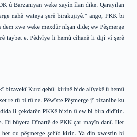
PDK û Barzaniyan weke xayîn îlan dike. Qarayilan
erge nahê wateya şerê birakujiyê.” ango, PKK bi
heman dem xwe weke mexdûr nîşan dide; ew Pêşmerge
 taybet e. Pêdvîye li hemû cîhanê li dijî vî şerê
kî bizavekî Kurd qebûl kirinê bide alîyekê û hemû
xet re rû bi rû ne. Pêwîste Pêşmerge jî bizanibe ku
dida li çekdarên PKKê bixin û ew bi bira didîtin.
ire. Di bûyera Dînartê de PKK çar mayîn danî. Her
her du pêşmerge şehîd kirin. Ya din xwestin bi