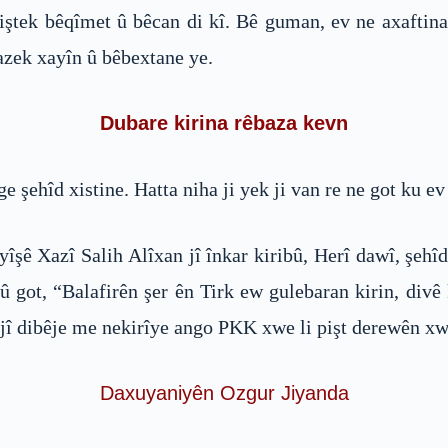
 tiştek bêqîmet û bêcan di kî. Bê guman, ev ne axafti
azek xayîn û bêbextane ye.
Dubare kirina rêbaza kevn
 şehîd xistine. Hatta niha ji yek ji van re ne got ku e
îşê Xazî Salih Alîxan jî înkar kiribû, Herî dawî, şehîd
 û got, “Balafirên şer ên Tirk ew gulebaran kirin, div
jî dibêje me nekirîye ango PKK xwe li pişt derewên xw
Daxuyaniyên Ozgur Jiyanda