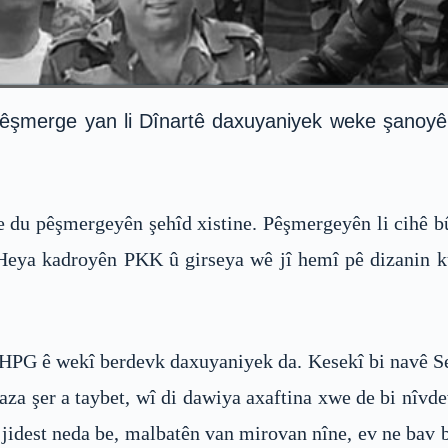
 Pêşmerge yan li Dînartê daxuyaniyek weke şanoy
e du pêşmergeyên şehîd xistine. Pêşmergeyên li cihê b
eya kadroyên PKK û girseya wê jî hemî pê dizanin ku
PG ê wekî berdevk daxuyaniyek da. Kesekî bi navê Serd
aza şer a taybet, wî di dawiya axaftina xwe de bi nîvd
 jidest neda be, malbatên van mirovan nîne, ev ne bav