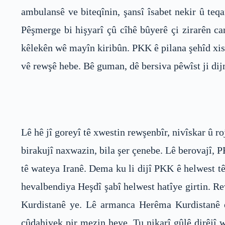
ambulansê ve biteqînin, şansî îsabet nekir û te
Pêşmerge bi hişyarî çû cîhê bûyerê çi zirarên c
kêlekên wê mayîn kiribûn. PKK ê pilana şehîd xis
vê rewşê hebe. Bê guman, dê bersiva pêwîst ji di
Lê hê jî goreyî tê xwestin rewşenbîr, nivîskar û 
birakujî naxwazin, bila şer çenebe. Lê berovajî, 
tê wateya Iranê. Dema ku li dijî PKK ê helwest tê
hevalbendiya Heşdî şabî helwest hatîye girtin. R
Kurdistanê ye. Lê armanca Herêma Kurdistanê e
cûdahiyek pir mezin heye. Tu nikarî gûlê dirêjî w