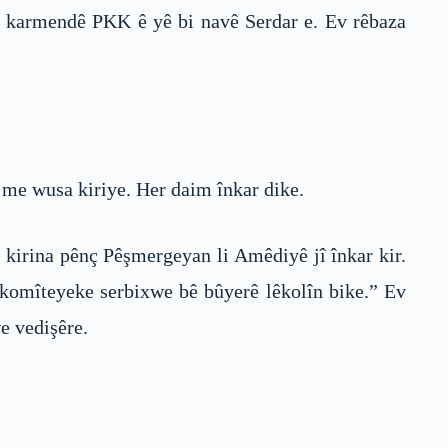
na karmendê PKK ê yê bi navê Serdar e. Ev rêbaza
v me wusa kiriye. Her daim înkar dike.
 kirina pênç Pêşmergeyan li Amêdiyê jî înkar kir.
ê komîteyeke serbixwe bê bûyerê lêkolîn bike.” Ev
e vedişêre.