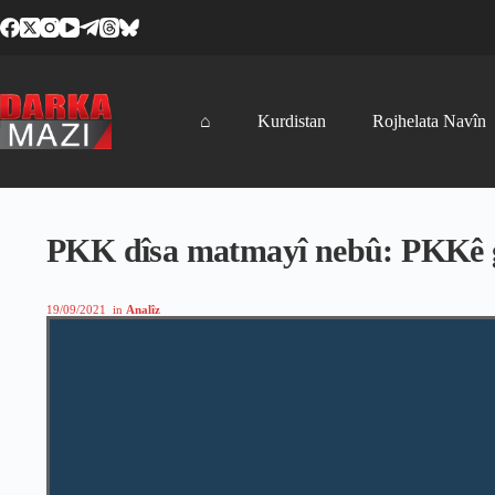
Skip
to
content
⌂
Kurdistan
Rojhelata Navîn
PKK dîsa matmayî nebû: PKKê go
19/09/2021
in
Analîz