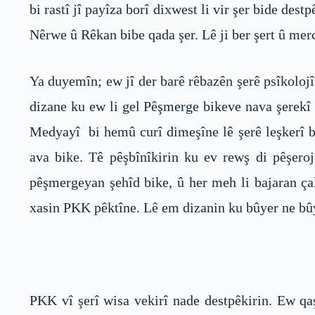
bi rastî jî payîza borî dixwest li vir şer bide de
Nêrwe û Rêkan bibe qada şer. Lê ji ber şert û merc
Ya duyemîn; ew jî der barê rêbazên şerê psîkolojî
dizane ku ew li gel Pêşmerge bikeve nava şerekî
Medyayî bi hemû curî dimeşîne lê şerê leşkerî b
ava bike. Tê pêşbînîkirin ku ev rewş di pêşero
pêşmergeyan şehîd bike, û her meh li bajaran çal
xasin PKK pêktîne. Lê em dizanin ku bûyer ne bûy
PKK vî şerî wisa vekirî nade destpêkirin. Ew qa