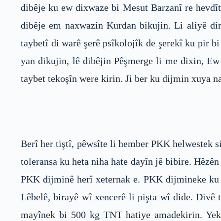
dibêje ku ew dixwaze bi Mesut Barzanî re hevdît
dibêje em naxwazin Kurdan bikujin. Li aliyê di
taybetî di warê şerê psîkolojîk de şerekî ku pir
yan dikujin, lê dibêjin Pêşmerge li me dixin, Ew
taybet tekoşîn were kirin. Ji ber ku dijmin xuya na
Berî her tiştî, pêwsîte li hember PKK helwestek 
toleransa ku heta niha hate dayîn jê bibire. Hêzên
PKK dijminê herî xeternak e. PKK dijmineke ku ji
Lêbelê, birayê wî xencerê li pişta wî dide. Divê
mayînek bi 500 kg TNT hatiye amadekirin. Yek 