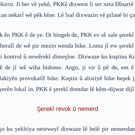
stpêkirin. Ji ber vê yekê, PKKê dixwest li ser xeta Dînar
an nekarî wê pêk bîne. Lê îsal dixwazin vê pilanê bi ça
k ên PKK ê de ye. Di bingeh de, PKK ev sê sale şerekî 
 heralî de wê pir mezin wenda bike. Loma jî ew şerekî
i kontrol û newêrekî dimeşîne. Dixwaze ku kuştina Ku
jê de jî wê wiha bidome. Ango, ji vir û pê de, em 
akiyên provokatîf bike. Kuştin û aloziyê bike beşek j
erên lokal in, PKK ê şerekî domdar lê kêm-dijwar dijî
Şerekî revok û nemerd
şo ku yekîtiya neteweyî dixwaze lê belê pir nemerdane