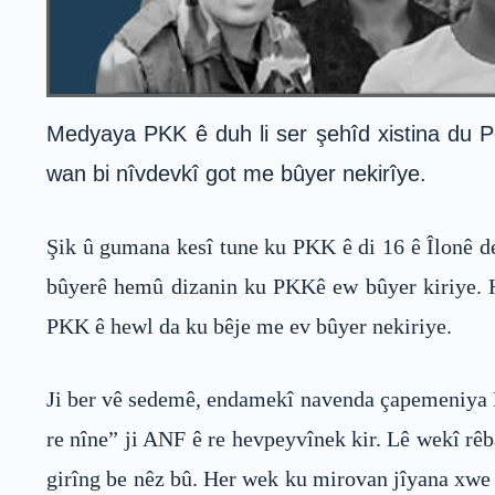
Medyaya PKK ê duh li ser şehîd xistina du
wan bi nîvdevkî got me bûyer nekirîye.
Şik û gumana kesî tune ku PKK ê di 16 ê Îlonê d
bûyerê hemû dizanin ku PKKê ew bûyer kiriye. H
PKK ê hewl da ku bêje me ev bûyer nekiriye.
Ji ber vê sedemê, endamekî navenda çapemeniya H
re nîne” ji ANF ê re hevpeyvînek kir. Lê wekî rêb
girîng be nêz bû. Her wek ku mirovan jîyana xwe