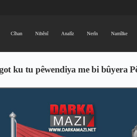
Cîhan
Nihênî
Analîz
Nerîn
Namîlke
t ku tu pêwendiya me bi bûyera Pê