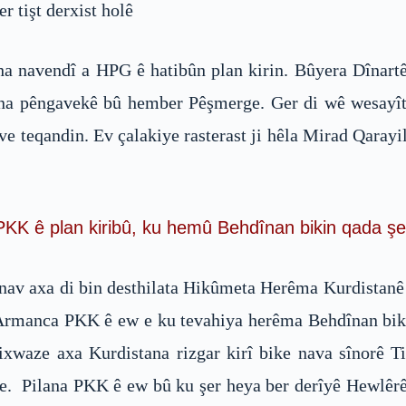
 tişt derxist holê
 navendî a HPG ê hatibûn plan kirin. Bûyera Dînartê j
rina pêngavekê bû hember Pêşmerge. Ger di wê wesayî
ve teqandin. Ev çalakiye rasterast ji hêla Mirad Qarayi
PKK ê plan kiribû, ku hemû Behdînan bikin qada şe
nav axa di bin desthilata Hikûmeta Herêma Kurdistanê 
in. Armanca PKK ê ew e ku tevahiya herêma Behdînan bi
xwaze axa Kurdistana rizgar kirî bike nava sînorê T
g e. Pilana PKK ê ew bû ku şer heya ber derîyê Hewlêr