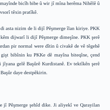
tê mayînde bicîh bibe û wir jî mîna herêma Nihêlê û
vsorî têxin pratîkê.
di asta nizim de li dijî Pêşmerge îlan kiriye. PKK
 kêm dijwarî li dijî Pêşmerge dimeşîne. PKK şerê
rdan pir normal were dîtin û civakê de vê têgehê
ê gişt bibînin ku PKKe dê mayîna biteqîne, çend
i jîyana gelê Başûrê Kurdistanê. Ev tektîkên şerê
 Başûr daye destpêkirin.
 jî Pêşmerge şehîd dike. Ji aliyekî ve Qarayilan