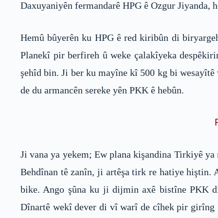
Daxuyaniyên fermandarê HPG ê Ozgur Jiyanda, her
Hemû bûyerên ku HPG ê red kiribûn di biryargeha
Planekî pir berfireh û weke çalakîyeka despêki
şehîd bin. Ji ber ku mayîne kî 500 kg bi wesayîtê 
de du armancên sereke yên PKK ê hebûn.
Ji vana ya yekem; Ew plana kişandina Tirkiyê ya 
Behdînan tê zanîn, ji artêşa tirk re hatiye hişt
bike. Ango şûna ku ji dijmin axê bistîne PKK di
Dînartê wekî dever di vî warî de cîhek pir girîn